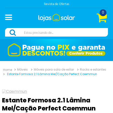
Chama no Whats
0
Estou precisando de...
Móveis
Móveis para sala de estar
Racks e estantes
Estante Formosa 2.1 Lâmina Mel/Cação Perfect Caemmun
Estante Formosa 2.1 Lâmina
Mel/Cação Perfect Caemmun