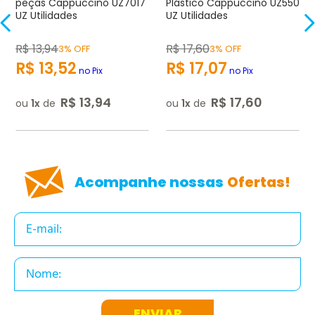
peças Cappuccino UZ7017
Plástico Cappuccino UZ550
★
★
★
UZ Utilidades
UZ Utilidades
☆
☆
Seu nome
R$
13
,
94
R$
17
,
60
3% OFF
3% OFF
R$
13
,
52
R$
17
,
07
no Pix
no Pix
Endereço de e-mail
R$
13
,
94
R$
17
,
60
ou
1
de
ou
1
de
Escrever avaliação
Acompanhe nossas
Ofertas!
ENVIAR AVALIAÇÃO
ENVIAR