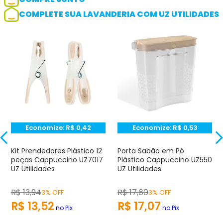
COMPLETE SUA LAVANDERIA COM UZ UTILIDADES
Adicionar avaliação
Avaliação
Avalie o produto de 1 até 5 estrelas
★
★
★
☆
☆
Seu nome
Economize:
R$
0,42
Economize:
R$
0,53
Endereço de e-mail
Kit Prendedores Plástico 12
Porta Sabão em Pó
peças Cappuccino UZ7017
Plástico Cappuccino UZ550
UZ Utilidades
UZ Utilidades
Escrever avaliação
R$
13
,
94
R$
17
,
60
3% OFF
3% OFF
R$
13
,
52
R$
17
,
07
no Pix
no Pix