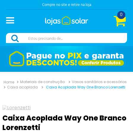
Compre no site e retire na loja
0
Estou precisando de...
Materiais de construção
Vasos sanitários e acessórios
Caixa acoplada
Caixa Acoplada Way One Branco Lorenzetti
Caixa Acoplada Way One Branco
Lorenzetti