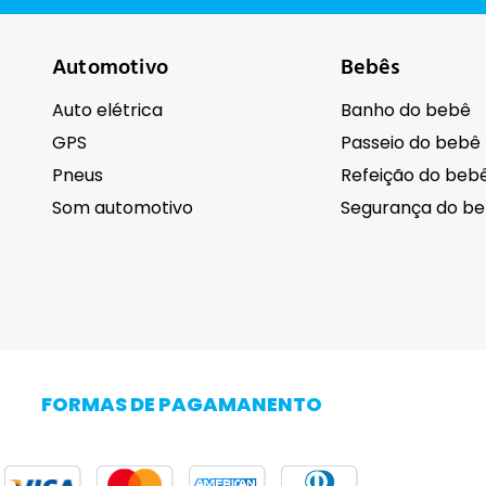
Automotivo
Bebês
Auto elétrica
Banho do bebê
GPS
Passeio do bebê
Pneus
Refeição do beb
Som automotivo
Segurança do b
Cuidados pessoais
Eletrodomésti
Barba
FORMAS DE PAGAMANENTO
Cabelo
Adega Climatiza
Corpo
Centrífuga de r