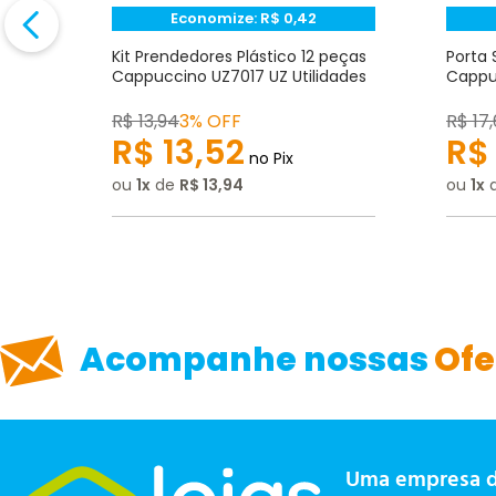
Endereço de e-mail
Economize:
R$
0,42
to
Kit Prendedores Plástico 12 peças
Porta 
Z
Cappuccino UZ7017 UZ Utilidades
Cappuc
Escrever avaliação
R$
13
,
94
3% OFF
R$
17
,
R$
13
,
52
R$
no Pix
ou
1
de
R$
13
,
94
ou
1
ENVIAR AVALIAÇÃO
Acompanhe nossas
Ofe
Uma empresa 