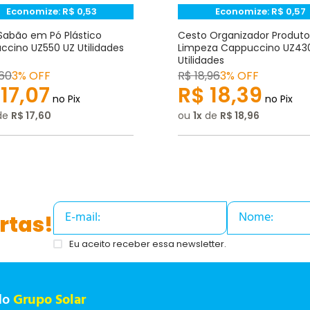
Economize:
R$
0,53
Economize:
R$
0,57
Sabão em Pó Plástico
Cesto Organizador Produto
cino UZ550 UZ Utilidades
Limpeza Cappuccino UZ43
Utilidades
60
3% OFF
R$
18
,
96
3% OFF
17
,
07
R$
18
,
39
no Pix
no Pix
de
R$
17
,
60
ou
1
de
R$
18
,
96
rtas!
Eu aceito receber essa newsletter.
do
Grupo Solar