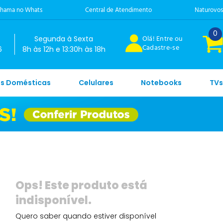
hama no Whats
Central de Atendimento
Naturovos
0
Olá! Entre ou
Segunda à Sexta
Cadastre-se
6
8h às 12h e 13:30h às 18h
es Domésticas
Celulares
Notebooks
TVs
Quero saber quando estiver disponível