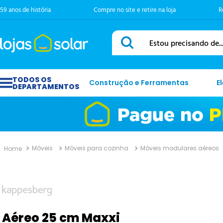
59 anos de história
Compre no site e retire na loja
R
Estou precisando de...
Construção e Ferramentas
E
Móveis
Móveis para cozinha
Móveis modulares aéreos
Aéreo 25 cm Maxxi