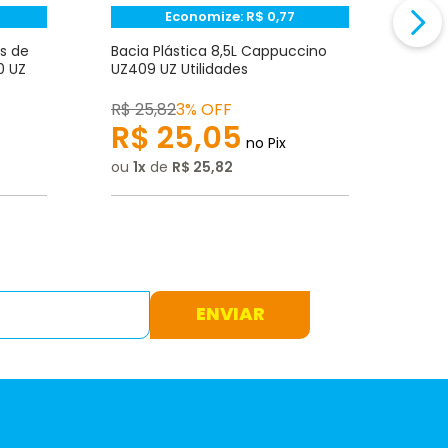
Economize:
R$
0,77
s de
Bacia Plástica 8,5L Cappuccino
Bald
0 UZ
UZ409 UZ Utilidades
Capp
R$
25
,
82
3% OFF
R$
2
R$
25
,
05
R
no Pix
ou
1
de
R$
25
,
82
ou
1
ENVIAR