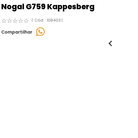
Nogal G759 Kappesberg
☆
☆
☆
☆
☆
:
108403
Compartilhar