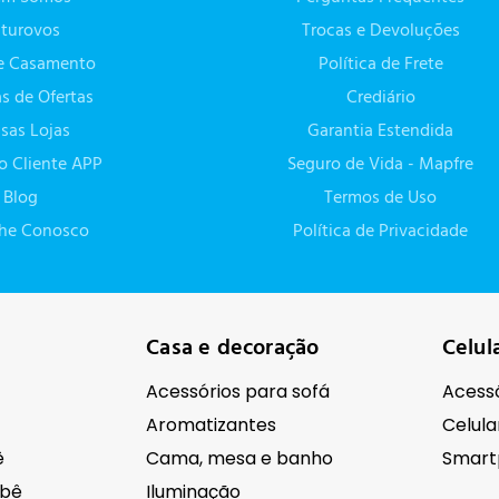
turovos
Trocas e Devoluções
de Casamento
Política de Frete
as de Ofertas
Crediário
sas Lojas
Garantia Estendida
do Cliente APP
Seguro de Vida - Mapfre
Blog
Termos de Uso
lhe Conosco
Política de Privacidade
Casa e decoração
Celul
Acessórios para sofá
Acessó
Aromatizantes
Celula
ê
Cama, mesa e banho
Smart
ebê
Iluminação