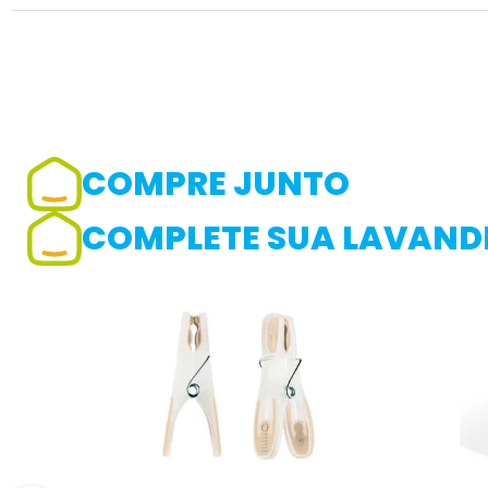
COMPRE JUNTO
Adicionar avaliação
COMPLETE SUA LAVANDE
Avaliação
Avalie o produto de 1 até 5 estrelas
★
★
★
☆
☆
Seu nome