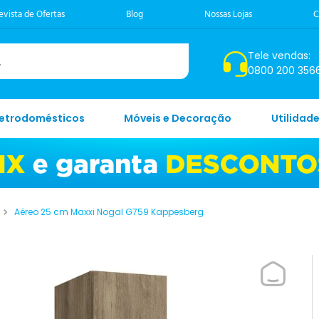
evista de Ofertas
Blog
Nossas Lojas
C
Tele vendas:
0800 200 356
letrodomésticos
Móveis e Decoração
Utilidad
Aéreo 25 cm Maxxi Nogal G759 Kappesberg