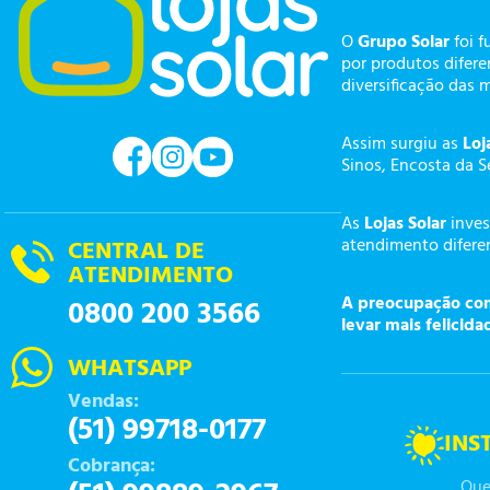
O
Grupo Solar
foi f
por produtos difer
diversificação das 
Assim surgiu as
Loj
Sinos, Encosta da S
As
Lojas Solar
inves
atendimento diferen
CENTRAL DE
ATENDIMENTO
A preocupação com 
0800 200 3566
levar mais felicida
WHATSAPP
Vendas:
(51) 99718-0177
INS
Cobrança:
Que