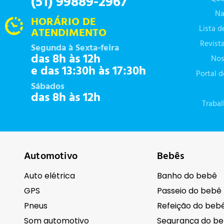
(51) 99889-2967
Na
HORÁRIO DE
Lista 
ATENDIMENTO
Revist
Segunda à Sexta-feira
das 8h às 12h
Nos
e das 13:30h às 17:30h
Portal 
Sábados
das 8h às 12h
Traba
Automotivo
Bebês
Auto elétrica
Banho do bebê
GPS
Passeio do bebê
Pneus
Refeição do beb
Som automotivo
Segurança do b