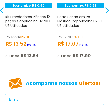
Economize:
R$
0,42
Economize:
R$
0,53
Endereço de e-mail
Kit Prendedores Plástico 12
Porta Sabão em Pó
peças Cappuccino UZ7017
Plástico Cappuccino UZ550
UZ Utilidades
UZ Utilidades
Escrever avaliação
R$
13
,
94
R$
17
,
60
3% OFF
3% OFF
R$
13
,
52
R$
17
,
07
no Pix
no Pix
R$
13
,
94
R$
17
,
60
ou
1
de
ou
1
de
ENVIAR AVALIAÇÃO
Acompanhe nossas
Ofertas!