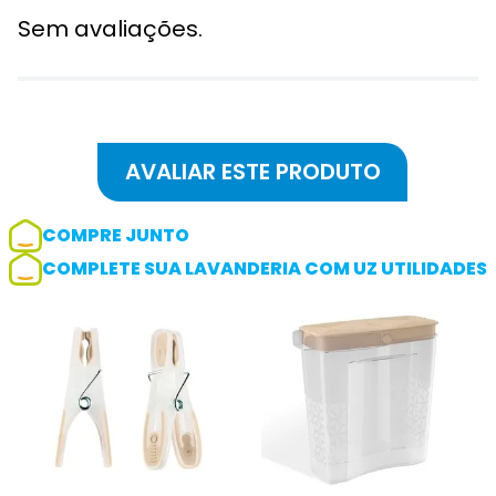
Sem avaliações.
COMPRE JUNTO
COMPLETE SUA LAVANDERIA COM UZ UTILIDADES
Adicionar avaliação
Avaliação
Avalie o produto de 1 até 5 estrelas
★
★
★
☆
☆
Seu nome