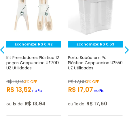
Avalie o produto de 1 até 5 estrelas
★
★
★
☆
☆
Seu nome
Economize:
R$
0,42
Economize:
R$
0,53
Endereço de e-mail
Kit Prendedores Plástico 12
Porta Sabão em Pó
peças Cappuccino UZ7017
Plástico Cappuccino UZ550
UZ Utilidades
UZ Utilidades
Escrever avaliação
R$
13
,
94
R$
17
,
60
3% OFF
3% OFF
R$
13
,
52
R$
17
,
07
no Pix
no Pix
R$
13
,
94
R$
17
,
60
ou
1
de
ou
1
de
ENVIAR AVALIAÇÃO