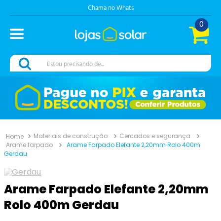
Chama no Whats
0
Estou precisando de...
Materiais de construção
Cercados e segurança
Arame farpado
Arame Farpado Elefante 2,20mm Rolo 400m
Gerdau
Arame Farpado Elefante 2,20mm
Rolo 400m Gerdau