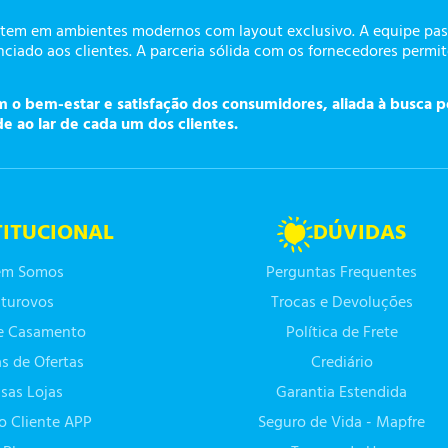
tem em ambientes modernos com layout exclusivo. A equipe pass
ciado aos clientes. A parceria sólida com os fornecedores permi
o bem-estar e satisfação dos consumidores, aliada à busca p
de ao lar de cada um dos clientes.
TITUCIONAL
DÚVIDAS
m Somos
Perguntas Frequentes
turovos
Trocas e Devoluções
de Casamento
Política de Frete
as de Ofertas
Crediário
sas Lojas
Garantia Estendida
do Cliente APP
Seguro de Vida - Mapfre