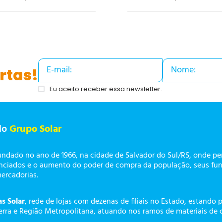
rtas!
Eu aceito receber essa newsletter.
do
Grupo Solar
undado no ano de 1966, na cidade de Salvador do Sul/RS, onde p
enciados e o aumento do poder de compra da população, seus fun
mercadorias.
as Solar
, rede de lojas com dezenas de filiais no Estado, estando 
erra e Região Metropolitana, atuando nos ramos de materiais de 