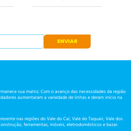
ENVIAR
ermanece sua matriz. Com o avanço das necessidades da região
dadores aumentaram a variedade de linhas e deram início na
presente nas regiões do Vale do Caí, Vale do Taquari, Vale dos
construção, ferramentas, móveis, eletrodomésticos e bazar.