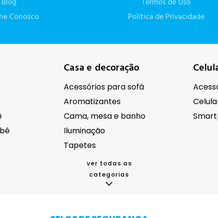
Blog
Termos de Uso
lhe Conosco
Política de Privacidade
Casa e decoração
Celul
Acessórios para sofá
Acessó
Aromatizantes
Celula
ê
Cama, mesa e banho
Smart
ebê
Iluminação
Tapetes
ver todas as
categorias
cos
Eletroportáteis
Eletr
Acessórios para eletrodomésticos
Aspirador de pó