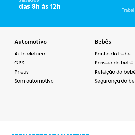
Sábados
das 8h às 12h
Traba
Automotivo
Bebês
Auto elétrica
Banho do bebê
GPS
Passeio do bebê
Pneus
Refeição do beb
Som automotivo
Segurança do b
Cuidados pessoais
Eletrodomésti
Barba