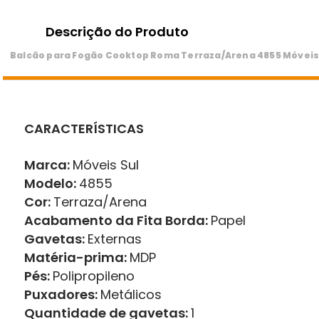
Descrição do Produto
Balcão para Fogão Cooktop Roma Terraza/Arena 4855 Móveis
CARACTERÍSTICAS
Marca:
Móveis Sul
Modelo:
4855
Cor:
Terraza/Arena
Acabamento da Fita Borda:
Papel
Gavetas:
Externas
Matéria-prima:
MDP
Pés:
Polipropileno
Puxadores:
Metálicos
Quantidade de gavetas:
1