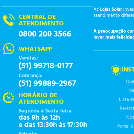
As
Lojas Solar
inves
atendimento diferen
CENTRAL DE
ATENDIMENTO
A preocupação com 
0800 200 3566
levar mais felicida
WHATSAPP
Vendas:
(51) 99718-0177
INS
Cobrança:
(51) 99889-2967
Que
Na
HORÁRIO DE
Lista 
ATENDIMENTO
Revist
Segunda à Sexta-feira
das 8h às 12h
Nos
e das 13:30h às 17:30h
Portal 