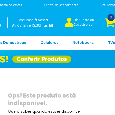
hama no Whats
Central de Atendimento
Naturovos
0
Olá! Entre ou
Segunda à Sexta
Cadastre-se
6
8h às 12h e 13:30h às 18h
es Domésticas
Celulares
Notebooks
TVs
Quero saber quando estiver disponível