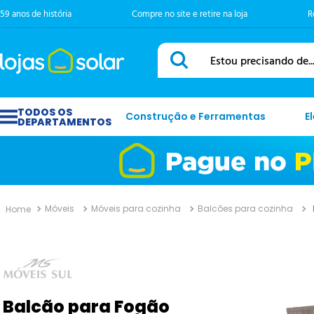
59 anos de história
Compre no site e retire na loja
R
Estou precisando de...
Construção e Ferramentas
E
Móveis
Móveis para cozinha
Balcões para cozinha
Balcão para Fogão