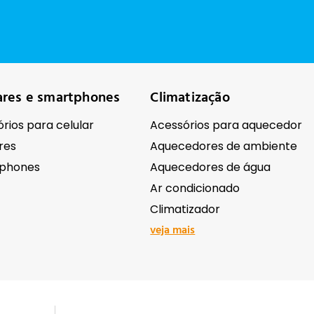
ares e smartphones
Climatização
rios para celular
Acessórios para aquecedor
res
Aquecedores de ambiente
phones
Aquecedores de água
Ar condicionado
Climatizador
veja mais
ônicos
Ferramentas e equipame
Antenas e receptores de sinal
Abrasivos e lixas