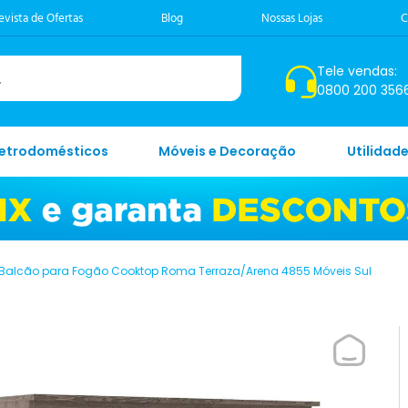
evista de Ofertas
Blog
Nossas Lojas
C
Tele vendas:
0800 200 356
letrodomésticos
Móveis e Decoração
Utilidad
Balcão para Fogão Cooktop Roma Terraza/Arena 4855 Móveis Sul