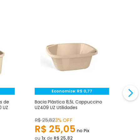
Economize:
R$
0,77
s de
Bacia Plástica 8,5L Cappuccino
Bald
0 UZ
UZ409 UZ Utilidades
Capp
R$
25
,
82
3% OFF
R$
2
R$
25
,
05
R
no Pix
ou
1
de
R$
25
,
82
ou
1