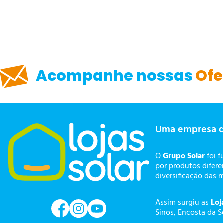
ENVIAR AVALIAÇÃO
Acompanhe nossas
Ofe
Uma empresa 
O
Grupo Solar
foi f
por produtos difer
diversificação das 
Assim surgiu as
Loj
Sinos, Encosta da S