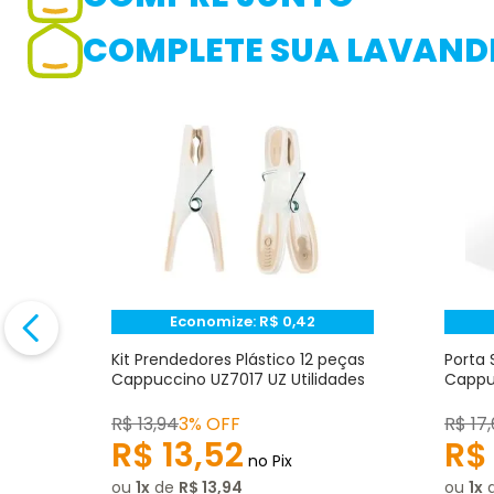
Adicionar avaliação
COMPLETE SUA LAVANDE
Avaliação
Avalie o produto de 1 até 5 estrelas
★
★
★
☆
☆
Seu nome
Endereço de e-mail
Economize:
R$
0,42
to
Kit Prendedores Plástico 12 peças
Porta 
Z
Cappuccino UZ7017 UZ Utilidades
Cappuc
Escrever avaliação
R$
13
,
94
3% OFF
R$
17
,
R$
13
,
52
R$
no Pix
ou
1
de
R$
13
,
94
ou
1