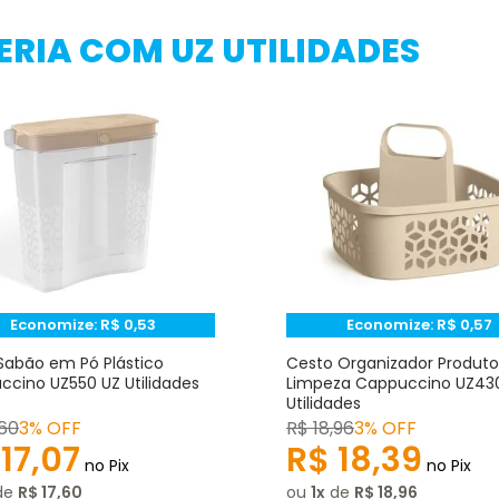
RIA COM UZ UTILIDADES
Economize:
R$
0,53
Economize:
R$
0,57
Sabão em Pó Plástico
Cesto Organizador Produto
cino UZ550 UZ Utilidades
Limpeza Cappuccino UZ43
Utilidades
60
3% OFF
R$
18
,
96
3% OFF
17
,
07
R$
18
,
39
no Pix
no Pix
de
R$
17
,
60
ou
1
de
R$
18
,
96