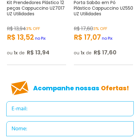
Endereço de e-mail
Kit Prendedores Plástico 12
Porta Sabão em Pó
peças Cappuccino UZ7017
Plástico Cappuccino UZ550
UZ Utilidades
UZ Utilidades
Escrever avaliação
R$
13
,
94
R$
17
,
60
3% OFF
3% OFF
R$
13
,
52
R$
17
,
07
no Pix
no Pix
R$
13
,
94
R$
17
,
60
ou
1
de
ou
1
de
ENVIAR AVALIAÇÃO
Acompanhe nossas
Ofertas!