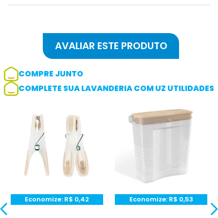
COMPRE JUNTO
COMPLETE SUA LAVANDERIA COM UZ UTILIDADES
Adicionar avaliação
Avaliação
Avalie o produto de 1 até 5 estrelas
★
★
★
☆
☆
Seu nome
Economize:
R$
0,42
Economize:
R$
0,53