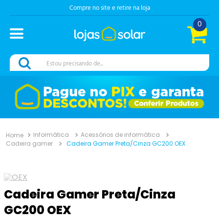
Compre no site e retire na loja
0
Estou precisando de...
Informática
Acessórios de informática
Cadeira gamer
Cadeira Gamer Preta/Cinza GC200 OEX
Cadeira Gamer Preta/Cinza
GC200 OEX