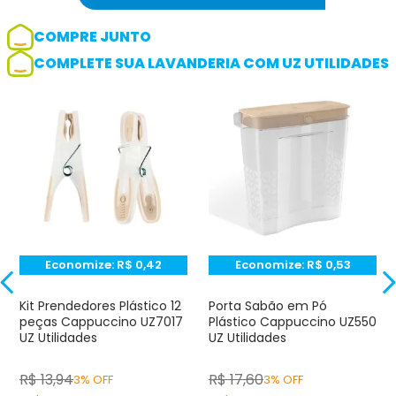
COMPRE JUNTO
COMPLETE SUA LAVANDERIA COM UZ UTILIDADES
Adicionar avaliação
Avaliação
Avalie o produto de 1 até 5 estrelas
★
★
★
☆
☆
Seu nome
Economize:
R$
0,42
Economize:
R$
0,53
Endereço de e-mail
Kit Prendedores Plástico 12
Porta Sabão em Pó
peças Cappuccino UZ7017
Plástico Cappuccino UZ550
UZ Utilidades
UZ Utilidades
Escrever avaliação
R$
13
,
94
R$
17
,
60
3% OFF
3% OFF