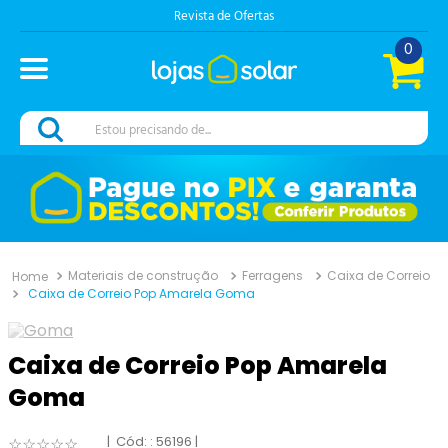
Revista de Ofertas
0
Estou precisando de...
Materiais de construção
Ferragens
Caixa de Correio
Caixa de Correio Pop Amarela Goma
Caixa de Correio Pop Amarela
Goma
:
56196
☆
☆
☆
☆
☆