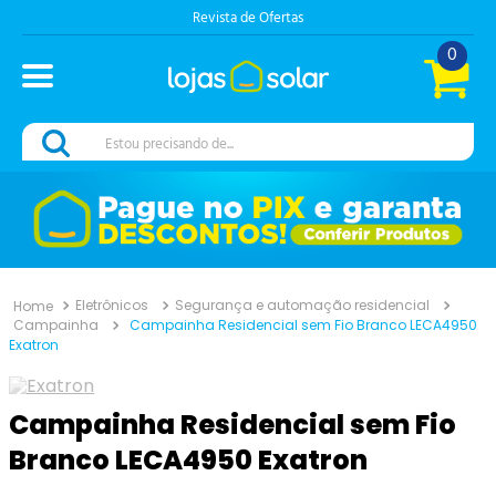
Revista de Ofertas
0
Estou precisando de...
Eletrônicos
Segurança e automação residencial
Campainha
Campainha Residencial sem Fio Branco LECA4950
Exatron
Campainha Residencial sem Fio
Branco LECA4950 Exatron