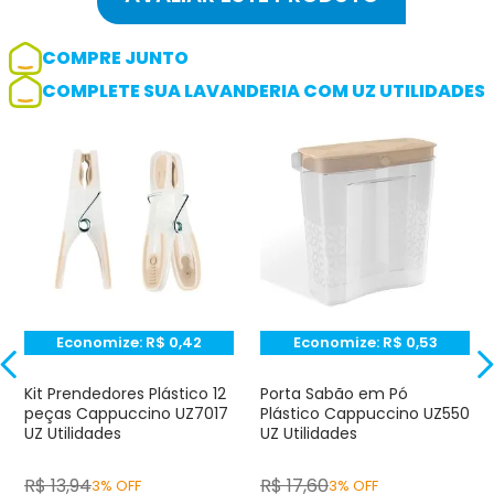
COMPRE JUNTO
COMPLETE SUA LAVANDERIA COM UZ UTILIDADES
Adicionar avaliação
Avaliação
Avalie o produto de 1 até 5 estrelas
★
★
★
☆
☆
Seu nome
Economize:
R$
0,42
Economize:
R$
0,53
Endereço de e-mail
Kit Prendedores Plástico 12
Porta Sabão em Pó
peças Cappuccino UZ7017
Plástico Cappuccino UZ550
UZ Utilidades
UZ Utilidades
Escrever avaliação
R$
13
,
94
R$
17
,
60
3% OFF
3% OFF