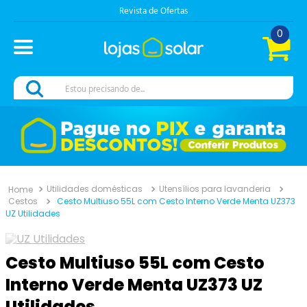
Revista de Ofertas
0
Estou precisando de...
Utilidades domésticas
Utensílios para lavanderia
Cestos
Cesto Multiuso 55L com Cesto Interno Verde Menta UZ373
UZ Utilidades
Cesto Multiuso 55L com Cesto
Interno Verde Menta UZ373 UZ
Utilidades