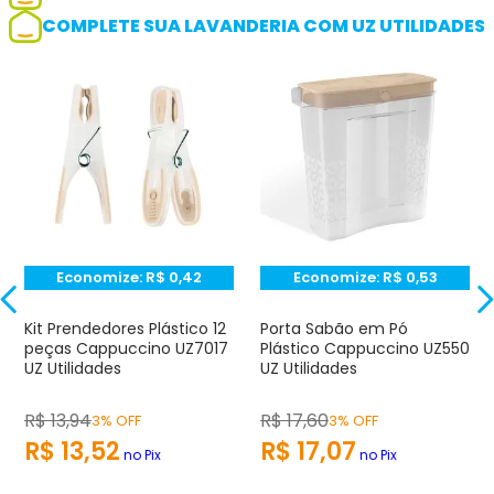
COMPLETE SUA LAVANDERIA COM UZ UTILIDADES
Adicionar avaliação
Avaliação
Avalie o produto de 1 até 5 estrelas
★
★
★
☆
☆
Seu nome
Economize:
R$
0,42
Economize:
R$
0,53
Endereço de e-mail
Kit Prendedores Plástico 12
Porta Sabão em Pó
peças Cappuccino UZ7017
Plástico Cappuccino UZ550
UZ Utilidades
UZ Utilidades
Escrever avaliação
R$
13
,
94
R$
17
,
60
3% OFF
3% OFF
R$
13
,
52
R$
17
,
07
no Pix
no Pix