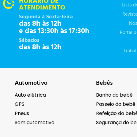
HORÁRIO DE
Lista 
ATENDIMENTO
Revist
Segunda à Sexta-feira
das 8h às 12h
Nos
e das 13:30h às 17:30h
Portal 
Sábados
das 8h às 12h
Traba
Automotivo
Bebês
Auto elétrica
Banho do bebê
GPS
Passeio do bebê
Pneus
Refeição do beb
Som automotivo
Segurança do b