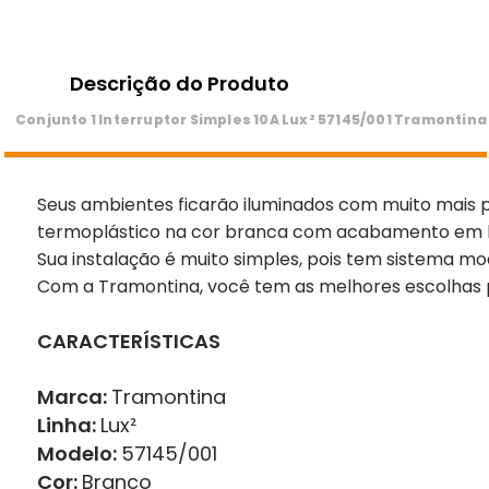
Descrição do Produto
Conjunto 1 Interruptor Simples 10A Lux² 57145/001 Tramontina
Seus ambientes ficarão iluminados com muito mais p
termoplástico na cor branca com acabamento em bril
Sua instalação é muito simples, pois tem sistema m
Com a Tramontina, você tem as melhores escolhas 
CARACTERÍSTICAS
Marca:
Tramontina
Linha:
Lux²
Modelo:
57145/001
Cor:
Branco