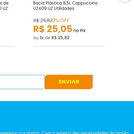
s de
Bacia Plástica 8,5L Cappuccino
Bald
0 UZ
UZ409 UZ Utilidades
Capp
R$
25
,
82
3% OFF
R$
2
R$
25
,
05
R
no Pix
ou
1
de
R$
25
,
82
ou
1
ENVIAR
ermanece sua matriz. Com o avanço das necessidades da região