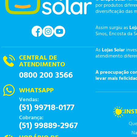
por produtos difer
diversificação das 
Assim surgiu as
Loj
Sinos, Encosta da S
As
Lojas Solar
inves
atendimento diferen
CENTRAL DE
ATENDIMENTO
A preocupação com 
0800 200 3566
levar mais felicida
WHATSAPP
Vendas:
(51) 99718-0177
INS
Cobrança:
(51) 99889-2967
Que
Na