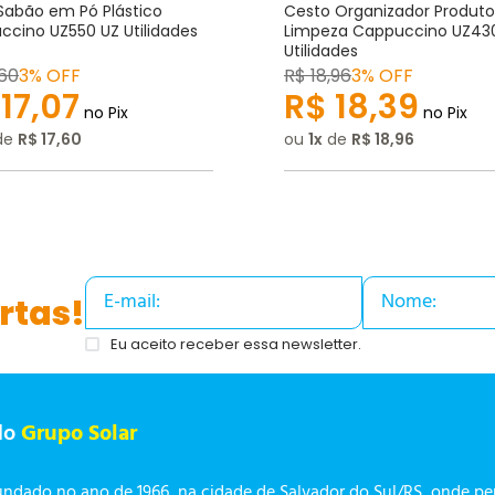
Sabão em Pó Plástico
Cesto Organizador Produto
cino UZ550 UZ Utilidades
Limpeza Cappuccino UZ43
Utilidades
60
3% OFF
R$
18
,
96
3% OFF
17
,
07
R$
18
,
39
no Pix
no Pix
de
R$
17
,
60
ou
1
de
R$
18
,
96
rtas!
Eu aceito receber essa newsletter.
do
Grupo Solar
undado no ano de 1966, na cidade de Salvador do Sul/RS, onde p