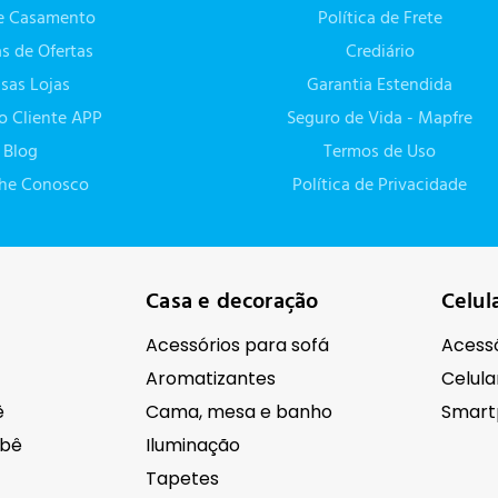
de Casamento
Política de Frete
as de Ofertas
Crediário
sas Lojas
Garantia Estendida
do Cliente APP
Seguro de Vida - Mapfre
Blog
Termos de Uso
lhe Conosco
Política de Privacidade
Casa e decoração
Celul
Acessórios para sofá
Acessó
Aromatizantes
Celula
ê
Cama, mesa e banho
Smart
ebê
Iluminação
Tapetes