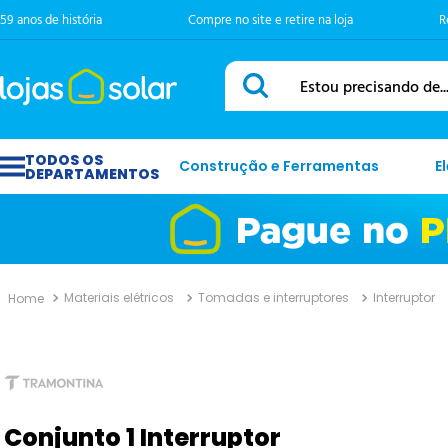
59 anos de história
Compre no site e retire na loja
R
Estou precisando de...
Construção e Ferramentas
E
Materiais elétricos
Tomadas e interruptores
Interruptor
Conjunto 1 Interruptor