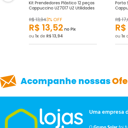
to
Kit Prendedores Plástico 12 peças
Porta 
Z
Cappuccino UZ7017 UZ Utilidades
Cappuc
Escrever avaliação
R$
13
,
94
3% OFF
R$
17
,
R$
13
,
52
R$
no Pix
ou
1
de
R$
13
,
94
ou
1
ENVIAR AVALIAÇÃO
Acompanhe nossas
Ofe
Uma empresa 
O
Grupo Solar
foi f