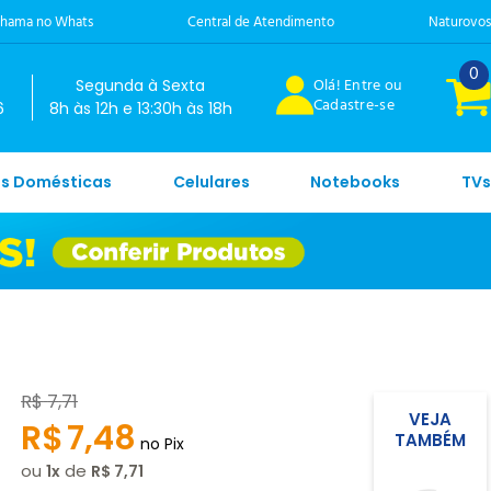
hama no Whats
Central de Atendimento
Naturovos
0
Olá! Entre ou
Segunda à Sexta
Cadastre-se
6
8h às 12h e 13:30h às 18h
es Domésticas
Celulares
Notebooks
TVs
R$
7
,
71
VEJA
R$
7
,
48
TAMBÉM
no Pix
ou
de
1
R$
7
,
71