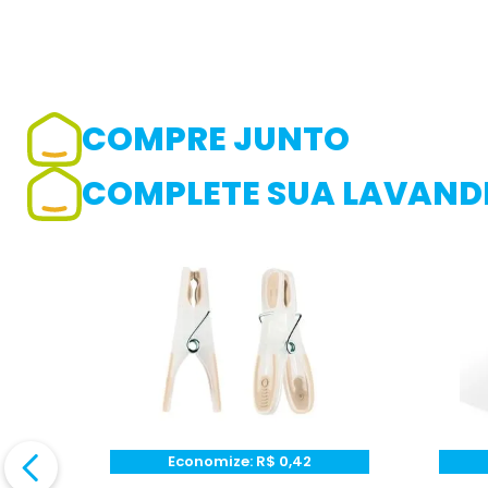
COMPRE JUNTO
Adicionar avaliação
COMPLETE SUA LAVANDE
Avaliação
Avalie o produto de 1 até 5 estrelas
★
★
★
☆
☆
Seu nome
Endereço de e-mail
Economize:
R$
0,42