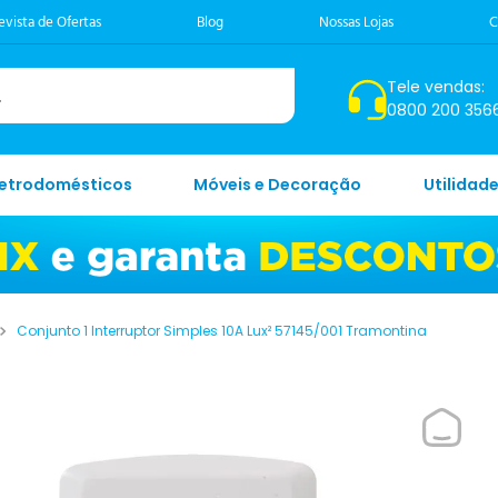
evista de Ofertas
Blog
Nossas Lojas
C
Tele vendas:
0800 200 356
letrodomésticos
Móveis e Decoração
Utilidad
Conjunto 1 Interruptor Simples 10A Lux² 57145/001 Tramontina