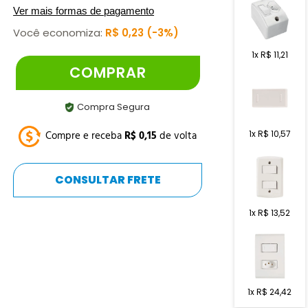
Ver mais formas de pagamento
Você economiza:
R$
0
,
23
3%
1
x
R$
11
,
21
COMPRAR
Compra Segura
1
x
R$
10
,
57
Compre e receba
R$
0
,
15
de volta
CONSULTAR FRETE
1
x
R$
13
,
52
1
x
R$
24
,
42