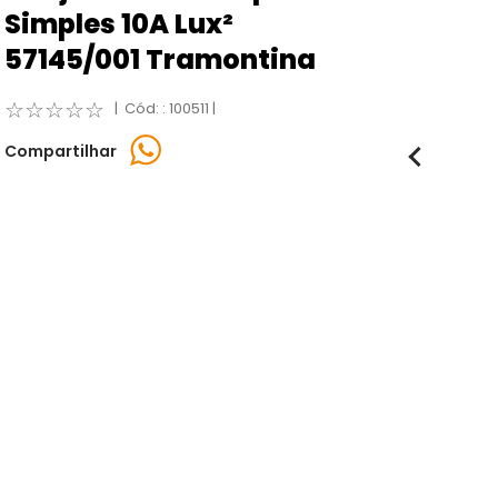
Simples 10A Lux²
57145/001 Tramontina
☆
☆
☆
☆
☆
:
100511
Compartilhar