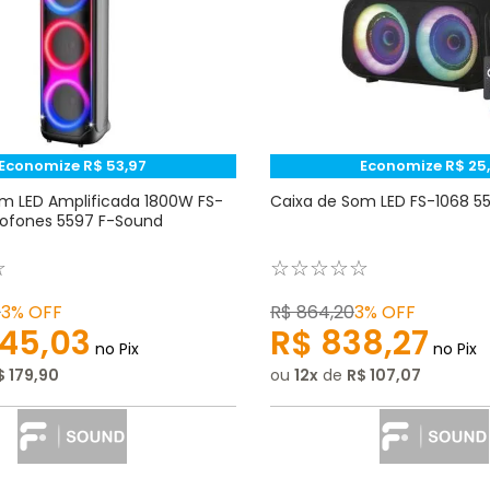
Economize
R$
53
,
97
Economize
R$
25
,
m LED Amplificada 1800W FS-
Caixa de Som LED FS-1068 5
rofones 5597 F-Sound
☆
☆
☆
☆
☆
☆
0
3%
OFF
R$
864
,
20
3%
OFF
45
,
03
R$
838
,
27
no Pix
no Pix
$
179
,
90
ou
12
de
R$
107
,
07