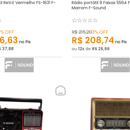
il Retrô Vermelho FS-1631 F-
Rádio portátil 9 Faixas 5564 
Marrom F-Sound
☆
☆
☆
☆
☆
☆
3%
OFF
R$
215
,
20
3%
OFF
6
,
63
R$
208
,
74
no Pix
no Pix
$
37
,
88
ou
12
de
R$
26
,
66