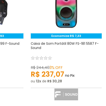
93
Economize
R$
7
,
33
599 F-Sound
Caixa de Som Portátil 80W FS-181 5587 F-
Sound
☆
☆
☆
☆
☆
R$
244
,
40
3%
OFF
R$
237
,
07
no Pix
ou
12
de
R$
30
,
28