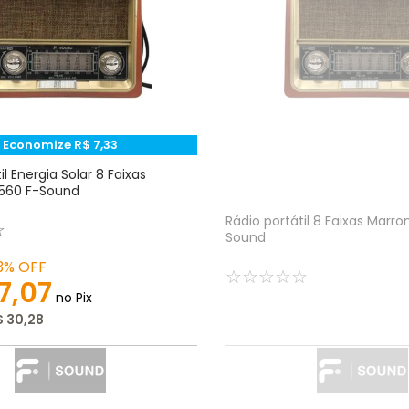
Economize
R$
7
,
33
il Energia Solar 8 Faixas
560 F-Sound
Rádio portátil 8 Faixas Marr
☆
Sound
3%
OFF
☆
☆
☆
☆
☆
7
,
07
no Pix
$
30
,
28