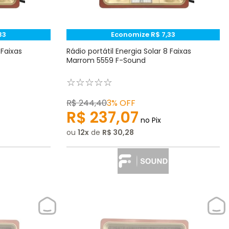
33
Economize
R$
7
,
33
 Faixas
Rádio portátil Energia Solar 8 Faixas
Marrom 5559 F-Sound
☆
☆
☆
☆
☆
R$
244
,
40
3%
OFF
R$
237
,
07
no Pix
ou
12
de
R$
30
,
28