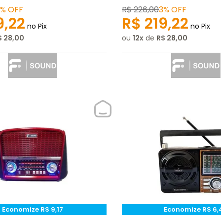
3%
OFF
R$
226
,
00
3%
OFF
9
,
22
R$
219
,
22
no Pix
no Pix
$
28
,
00
ou
12
de
R$
28
,
00
Economize
R$
9
,
17
Economize
R$
6
,