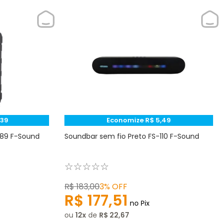
,
39
Economize
R$
5
,
49
589 F-Sound
Soundbar sem fio Preto FS-110 F-Sound
☆
☆
☆
☆
☆
R$
183
,
00
3%
OFF
R$
177
,
51
no Pix
ou
12
de
R$
22
,
67