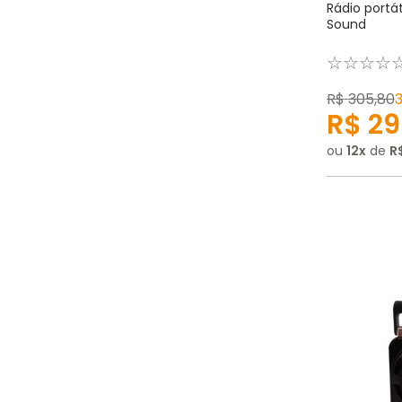
Rádio portát
Sound
☆
☆
☆
☆
R$
305
,
80
R$
29
ou
12
de
R