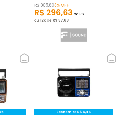
R$
305
,
80
3%
OFF
R$
296
,
63
no Pix
ou
12
de
R$
37
,
88
46
Economize
R$
6
,
46