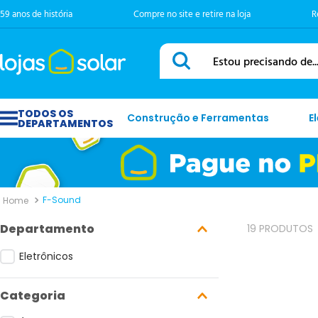
59 anos de história
Compre no site e retire na loja
R
Estou precisando de...
Construção e Ferramentas
E
F-Sound
Departamento
19
PRODUTOS
Eletrônicos
Categoria