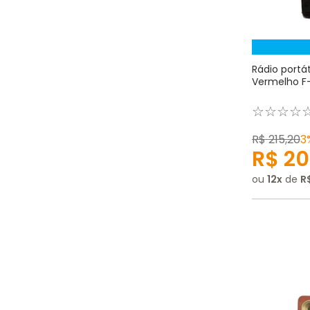
Rádio portát
Vermelho F
☆
☆
☆
☆
R$
215
,
20
3
R$
20
ou
12
de
R