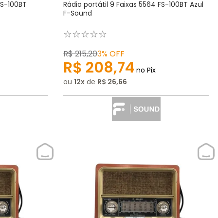
FS-100BT
Rádio portátil 9 Faixas 5564 FS-100BT Azul
F-Sound
☆
☆
☆
☆
☆
R$
215
,
20
3%
OFF
R$
208
,
74
no Pix
ou
12
de
R$
26
,
66