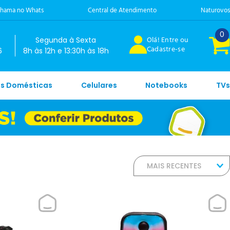
hama no Whats
Central de Atendimento
Naturovos
0
Olá! Entre ou
Segunda à Sexta
Cadastre-se
6
8h às 12h e 13:30h às 18h
es Domésticas
Celulares
Notebooks
TVs
MAIS RECENTES