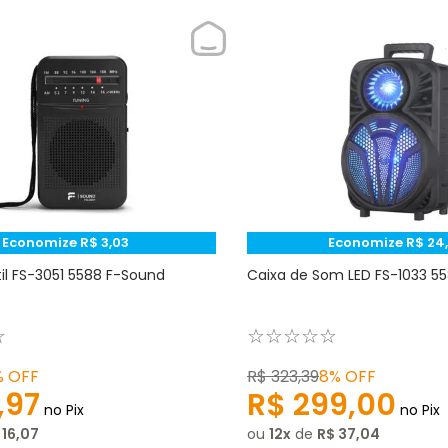
Economize
R$
3
,
03
Economize
R$
24
til FS-3051 5588 F-Sound
Caixa de Som LED FS-1033 5
☆
☆
☆
☆
☆
☆
%
OFF
R$
323
,
39
8%
OFF
,
97
R$
299
,
00
no Pix
no Pix
16
,
07
ou
12
de
R$
37
,
04