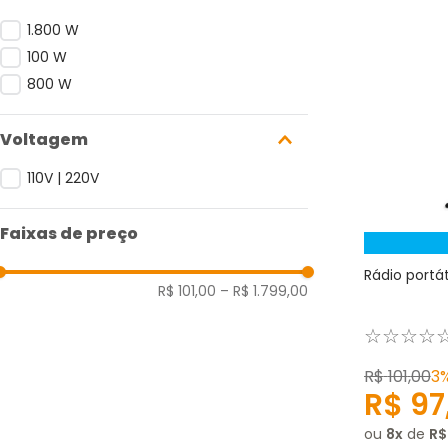
1.800 W
100 W
800 W
Voltagem
110V | 220V
Faixas de preço
Rádio portá
R$ 101,00
–
R$ 1.799,00
☆
☆
☆
☆
R$
101
,
00
3
R$
97
ou
8
de
R$