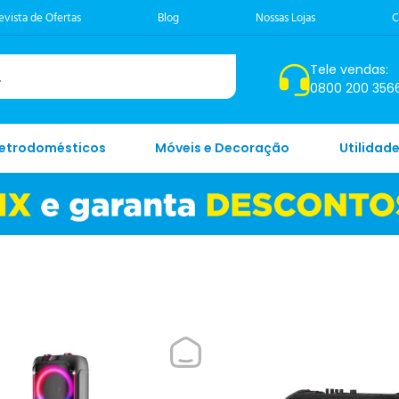
evista de Ofertas
Blog
Nossas Lojas
C
Tele vendas:
0800 200 356
letrodomésticos
Móveis e Decoração
Utilidad