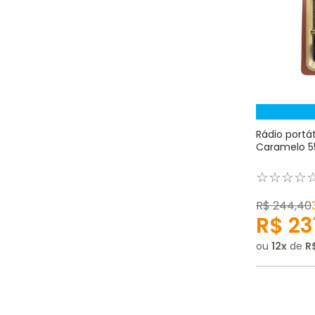
Rádio portát
Caramelo 5
☆
☆
☆
☆
R$
244
,
40
R$
23
ou
12
de
R