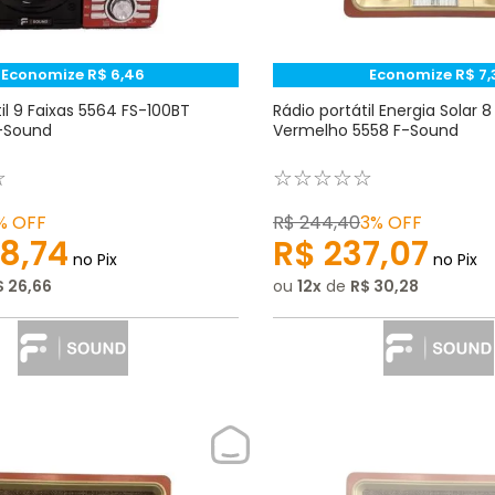
Economize
R$
6
,
46
Economize
R$
7
,
il 9 Faixas 5564 FS-100BT
Rádio portátil Energia Solar 8
-Sound
Vermelho 5558 F-Sound
☆
☆
☆
☆
☆
☆
%
OFF
R$
244
,
40
3%
OFF
8
,
74
R$
237
,
07
no Pix
no Pix
$
26
,
66
ou
12
de
R$
30
,
28