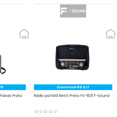
78
Economize
R$
9
,
17
 Faixas Prata
Rádio portátil Retrô Preto FS-1631 F-Sound
☆
☆
☆
☆
☆