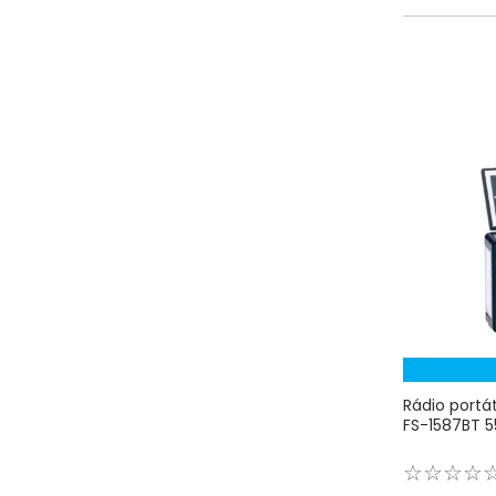
Rádio portát
FS-1587BT 5
☆
☆
☆
☆