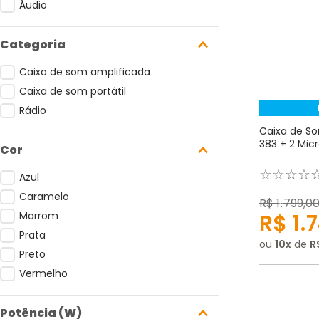
Áudio
Caixa de som amplificada
Caixa de som portátil
Rádio
Caixa de So
383 + 2 Mic
Cor
☆
☆
☆
☆
Azul
Caramelo
R$
1
.
799
,
0
Marrom
R$
1
.
7
Prata
ou
10
de
R
Preto
Vermelho
Potência (W)