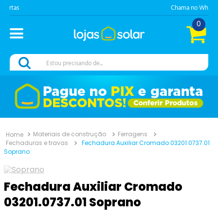
Chama no Whats
0
Estou precisando de...
Materiais de construção
Ferragens
Fechaduras e travas
Fechadura Auxiliar Cromado 03201.0737.01
Soprano
Fechadura Auxiliar Cromado
03201.0737.01 Soprano