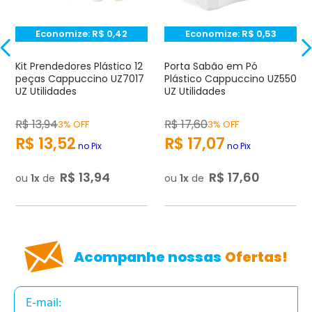
Seu nome
Economize:
R$
0,42
Economize:
R$
0,53
Endereço de e-mail
Kit Prendedores Plástico 12
Porta Sabão em Pó
peças Cappuccino UZ7017
Plástico Cappuccino UZ550
UZ Utilidades
UZ Utilidades
Escrever avaliação
R$
13
,
94
R$
17
,
60
3% OFF
3% OFF
R$
13
,
52
R$
17
,
07
no Pix
no Pix
R$
13
,
94
R$
17
,
60
ou
1
de
ou
1
de
ENVIAR AVALIAÇÃO
Acompanhe nossas
Ofertas!