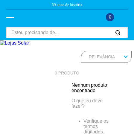
59 anos de história
0
RELEVÂNCIA
0
PRODUTO
Nenhum produto
encontrado
O que eu devo
fazer?
Verifique os
termos
digitados.