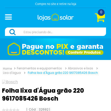
Compre no site e retire na loja
0
Estou precisando de...
Ferramentas e equipamentos
Abrasivos e lixas
Lixa d'agua
Folha lixa d'Água grão 220 9617085426 Bosch
Folha lixa d'Água grão 220
9617085426 Bosch
:
32692
☆
☆
☆
☆
☆