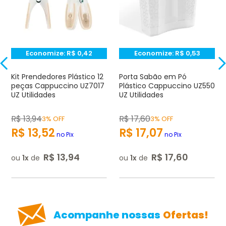
Avalie o produto de 1 até 5 estrelas
★
★
★
☆
☆
Seu nome
Economize:
R$
0,42
Economize:
R$
0,53
Endereço de e-mail
Kit Prendedores Plástico 12
Porta Sabão em Pó
peças Cappuccino UZ7017
Plástico Cappuccino UZ550
UZ Utilidades
UZ Utilidades
Escrever avaliação
R$
13
,
94
R$
17
,
60
3% OFF
3% OFF
R$
13
,
52
R$
17
,
07
no Pix
no Pix
R$
13
,
94
R$
17
,
60
ou
1
de
ou
1
de
ENVIAR AVALIAÇÃO
Acompanhe nossas
Ofertas!