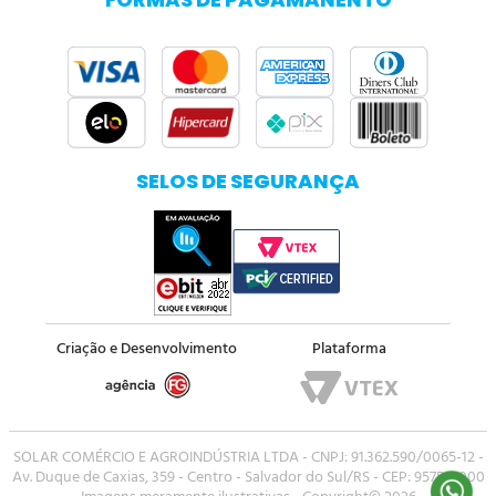
SELOS DE SEGURANÇA
Criação e Desenvolvimento
Plataforma
SOLAR COMÉRCIO E AGROINDÚSTRIA LTDA - CNPJ: 91.362.590/0065-12 -
Av. Duque de Caxias, 359 - Centro - Salvador do Sul/RS - CEP: 95750-000