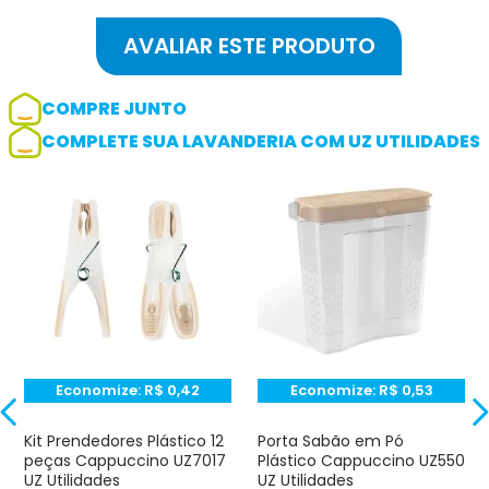
COMPRE JUNTO
COMPLETE SUA LAVANDERIA COM UZ UTILIDADES
Adicionar avaliação
Avaliação
Avalie o produto de 1 até 5 estrelas
★
★
★
☆
☆
Seu nome
Economize:
R$
0,42
Economize:
R$
0,53
Endereço de e-mail
Kit Prendedores Plástico 12
Porta Sabão em Pó
peças Cappuccino UZ7017
Plástico Cappuccino UZ550
UZ Utilidades
UZ Utilidades