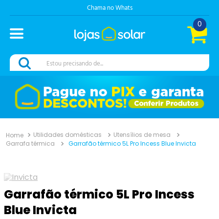
Chama no Whats
0
Estou precisando de...
Utilidades domésticas
Utensílios de mesa
Garrafa térmica
Garrafão térmico 5L Pro Incess Blue Invicta
Garrafão térmico 5L Pro Incess
Blue Invicta