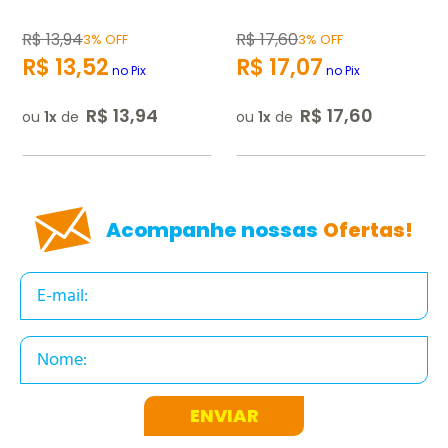
Escrever avaliação
R$
13
,
94
R$
17
,
60
3% OFF
3% OFF
R$
13
,
52
R$
17
,
07
no Pix
no Pix
R$
13
,
94
R$
17
,
60
ou
1
de
ou
1
de
ENVIAR AVALIAÇÃO
Acompanhe nossas
Ofertas!
ENVIAR