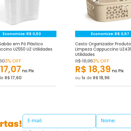
Economize:
R$
0,53
Economize:
R$
0,57
Sabão em Pó Plástico
Cesto Organizador Produto
cino UZ550 UZ Utilidades
Limpeza Cappuccino UZ43
Utilidades
60
3% OFF
R$
18
,
96
3% OFF
17
,
07
R$
18
,
39
no Pix
no Pix
de
R$
17
,
60
ou
1
de
R$
18
,
96
rtas!