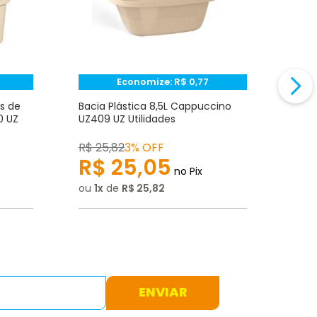
Economize:
R$
0,77
s de
Bacia Plástica 8,5L Cappuccino
Bald
0 UZ
UZ409 UZ Utilidades
Capp
R$
25
,
82
3% OFF
R$
2
R$
25
,
05
R
no Pix
ou
1
de
R$
25
,
82
ou
1
ENVIAR