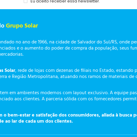
Eu aceito receber essa newsletter.
do
Grupo Solar
undado no ano de 1966, na cidade de Salvador do Sul/RS, onde p
enciados e o aumento do poder de compra da população, seus fun
mercadorias.
as Solar
, rede de lojas com dezenas de filiais no Estado, estando 
erra e Região Metropolitana, atuando nos ramos de materiais de 
tem em ambientes modernos com layout exclusivo. A equipe pass
ciado aos clientes. A parceria sólida com os fornecedores permi
o bem-estar e satisfação dos consumidores, aliada à busca p
de ao lar de cada um dos clientes.