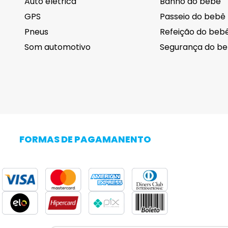
Auto elétrica
Banho do bebê
GPS
Passeio do bebê
Pneus
Refeição do beb
Som automotivo
Segurança do b
Cuidados pessoais
Eletrodomésti
Barba
FORMAS DE PAGAMANENTO
Cabelo
Adega Climatiza
Corpo
Centrífuga de r
Higiene
Cervejeira
Saúde
Coifa
veja mais
veja mais