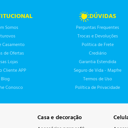
TITUCIONAL
DÚVIDAS
m Somos
Perguntas Frequentes
turovos
Trocas e Devoluções
de Casamento
Política de Frete
as de Ofertas
Crediário
sas Lojas
Garantia Estendida
do Cliente APP
Seguro de Vida - Mapfre
Blog
Termos de Uso
lhe Conosco
Política de Privacidade
Casa e decoração
Celul