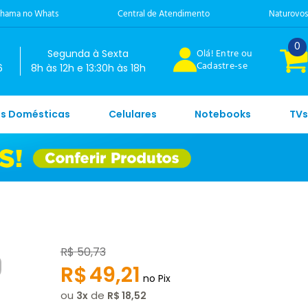
hama no Whats
Central de Atendimento
Naturovos
0
Olá! Entre ou
Segunda à Sexta
Cadastre-se
6
8h às 12h e 13:30h às 18h
es Domésticas
Celulares
Notebooks
TVs
R$
50
,
73
R$
49
,
21
no Pix
ou
de
3
R$
18
,
52