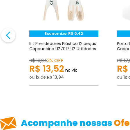
★
★
★
☆
☆
Seu nome
Endereço de e-mail
Economize:
R$
0,42
to
Kit Prendedores Plástico 12 peças
Porta 
Z
Cappuccino UZ7017 UZ Utilidades
Cappuc
Escrever avaliação
R$
13
,
94
3% OFF
R$
17
,
R$
13
,
52
R$
no Pix
ou
1
de
R$
13
,
94
ou
1
ENVIAR AVALIAÇÃO
Acompanhe nossas
Ofe