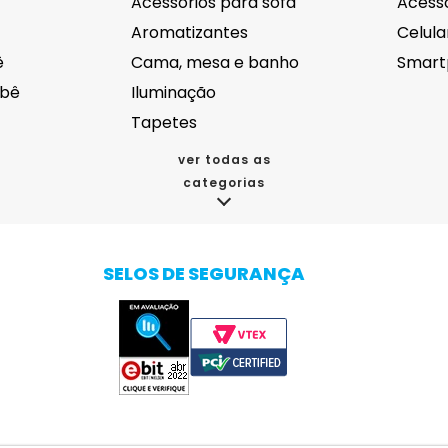
Acessórios para sofá
Acessó
Aromatizantes
Celula
ê
Cama, mesa e banho
Smart
ebê
Iluminação
Tapetes
ver todas as
categorias
cos
Eletroportáteis
Eletr
Acessórios para eletrodomésticos
Aspirador de pó
SELOS DE SEGURANÇA
da
Batedeira
Autom
oupas
Bebedouro e purificador de água
Câmer
Cafeteiras
Drones
Chaleira
Proje
veja mais
veja ma