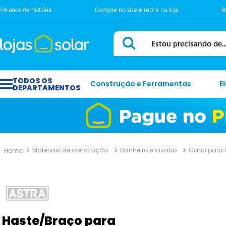
59 anos de história
Compre no site e retire na loja
R
Estou precisando de...
Construção e Ferramentas
E
Materiais de construção
Banheiro e lavabo
Cano para 
Haste/Braço para