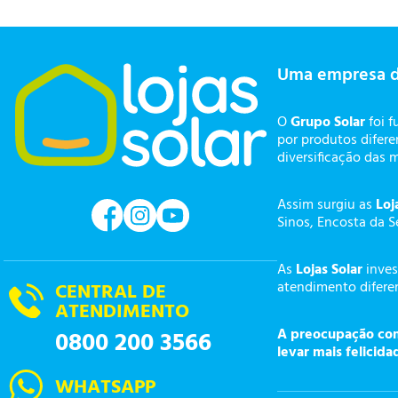
Uma empresa 
O
Grupo Solar
foi f
por produtos difer
diversificação das 
Assim surgiu as
Loj
Sinos, Encosta da S
As
Lojas Solar
inves
atendimento diferen
CENTRAL DE
ATENDIMENTO
A preocupação com 
0800 200 3566
levar mais felicida
WHATSAPP