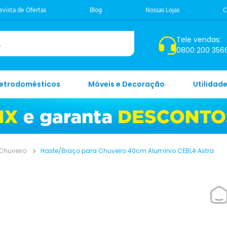
evista de Ofertas
Blog
Nossas Lojas
C
Tele vendas:
0800 200 356
letrodomésticos
Móveis e Decoração
Utilidad
Chuveiro
Haste/Braço para Chuveiro 40cm Alumínio CEBL4 Astra