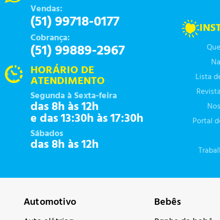
Vendas:
(51) 99718-0177
INS
Cobrança:
(51) 99889-2967
Que
Na
HORÁRIO DE
Lista 
ATENDIMENTO
Revist
Segunda à Sexta-feira
das 8h às 12h
Nos
e das 13:30h às 17:30h
Portal 
Sábados
das 8h às 12h
Traba
Automotivo
Bebês