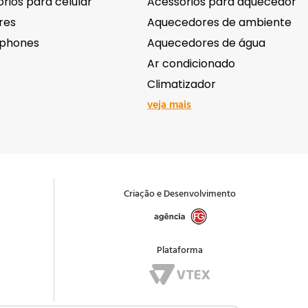
rios para celular
Acessórios para aquecedor
res
Aquecedores de ambiente
phones
Aquecedores de água
Ar condicionado
Climatizador
veja mais
ônicos
Ferramentas e equipame
Antenas e receptores de sinal
Abrasivos e lixas
Criação e Desenvolvimento
ação Comercial
Acessórios para ferramentas
as e Filmadoras
Andaimes e cavaletes
 e acessórios
Bombas e motobombas
Plataforma
ção
Brocas
is
veja mais