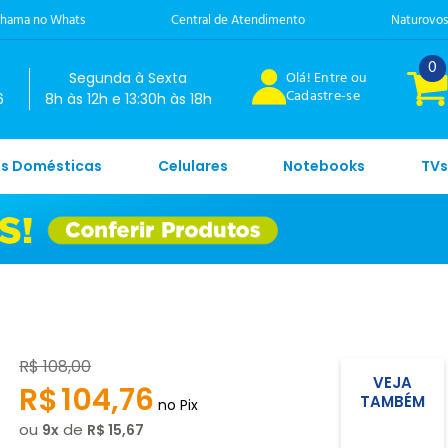
hama no Whats
Central de Atendimento
Naturovos
0
Olá! Entre ou
Segunda à Sexta
Cadastre-se
6
8h às 12h e 13:30h às 18h
es Domésticas
Celulares
Notebooks
TVs
R$
108
,
00
VEJA
R$
104
,
76
TAMBÉM
no Pix
ou
de
9
R$
15
,
67