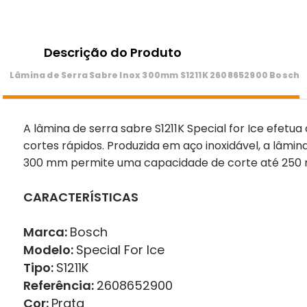
Descrição do Produto
Lâmina de Serra Sabre Inox 300mm S1211K 2608652900 Bosch
A lâmina de serra sabre S1211K Special for Ice efet
cortes rápidos. Produzida em aço inoxidável, a lâmi
300 mm permite uma capacidade de corte até 250 mm
CARACTERÍSTICAS
Marca:
Bosch
Modelo:
Special For Ice
Tipo:
S1211K
Referência:
2608652900
Cor:
Prata