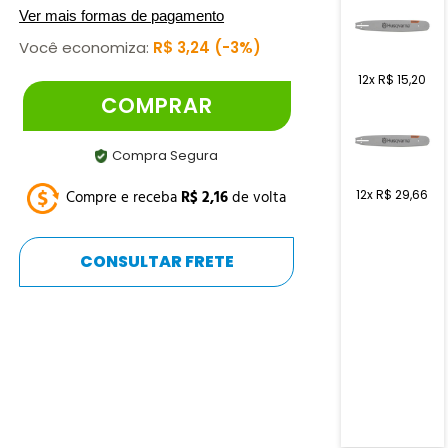
Ver mais formas de pagamento
Você economiza:
R$
3
,
24
3%
12
x
R$
15
,
20
COMPRAR
Compra Segura
12
x
R$
29
,
66
Compre e receba
R$
2
,
16
de volta
CONSULTAR FRETE