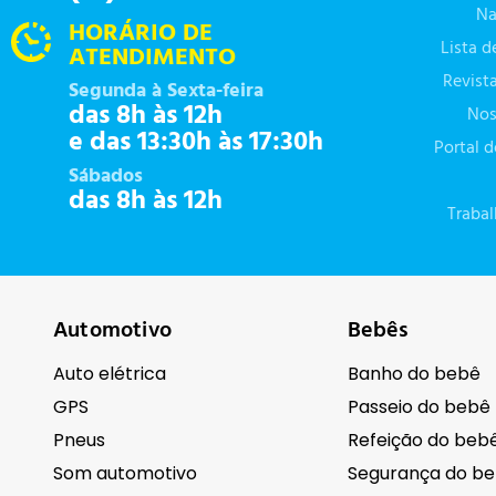
Na
HORÁRIO DE
Lista 
ATENDIMENTO
Revist
Segunda à Sexta-feira
das 8h às 12h
Nos
e das 13:30h às 17:30h
Portal 
Sábados
das 8h às 12h
Traba
Automotivo
Bebês
Auto elétrica
Banho do bebê
GPS
Passeio do bebê
Pneus
Refeição do beb
Som automotivo
Segurança do b