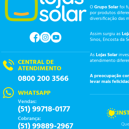
O
Grupo Solar
foi f
por produtos difer
diversificação das 
Assim surgiu as
Loj
Sinos, Encosta da S
As
Lojas Solar
inves
atendimento diferen
CENTRAL DE
ATENDIMENTO
A preocupação com 
0800 200 3566
levar mais felicida
WHATSAPP
Vendas:
(51) 99718-0177
INS
Cobrança:
(51) 99889-2967
Que