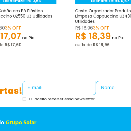
Economize:
R$
0,53
Economize:
R$
0,57
Sabão em Pó Plástico
Cesto Organizador Produto
cino UZ550 UZ Utilidades
Limpeza Cappuccino UZ43
Utilidades
60
3% OFF
R$
18
,
96
3% OFF
17
,
07
R$
18
,
39
no Pix
no Pix
de
R$
17
,
60
ou
1
de
R$
18
,
96
rtas!
Eu aceito receber essa newsletter.
do
Grupo Solar