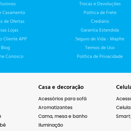
turovos
Trocas e Devoluções
de Casamento
Política de Frete
as de Ofertas
Crediário
sas Lojas
Garantia Estendida
do Cliente APP
Seguro de Vida - Mapfre
Blog
Termos de Uso
lhe Conosco
Política de Privacidade
Casa e decoração
Celul
Acessórios para sofá
Acessó
Aromatizantes
Celula
ê
Cama, mesa e banho
Smart
ebê
Iluminação