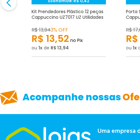
Endereço de e-mail
Economize:
R$
0,42
to
Kit Prendedores Plástico 12 peças
Porta 
Z
Cappuccino UZ7017 UZ Utilidades
Cappuc
Escrever avaliação
R$
13
,
94
3% OFF
R$
17
,
R$
13
,
52
R$
no Pix
ou
1
de
R$
13
,
94
ou
1
ENVIAR AVALIAÇÃO
Acompanhe nossas
Ofe
Uma empresa 