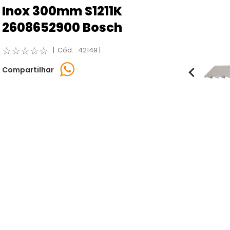
Inox 300mm S1211K
2608652900 Bosch
☆
☆
☆
☆
☆
:
42149
Compartilhar