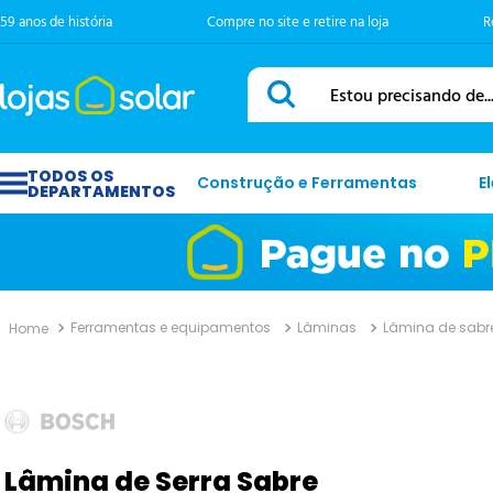
59 anos de história
Compre no site e retire na loja
R
Estou precisando de...
Construção e Ferramentas
E
Ferramentas e equipamentos
Lâminas
Lâmina de sabr
Lâmina de Serra Sabre