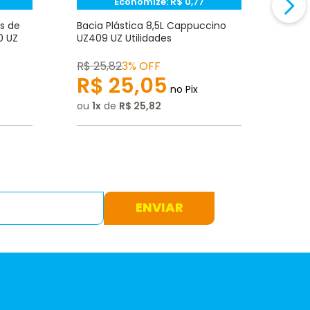
Economize:
R$
0,77
s de
Bacia Plástica 8,5L Cappuccino
Bald
0 UZ
UZ409 UZ Utilidades
Capp
R$
25
,
82
3% OFF
R$
2
R$
25
,
05
R
no Pix
ou
1
de
R$
25
,
82
ou
1
ENVIAR