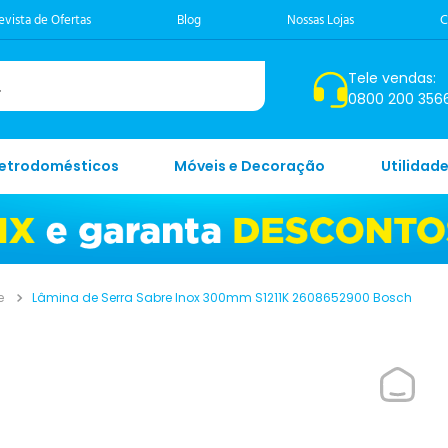
evista de Ofertas
Blog
Nossas Lojas
C
Tele vendas:
0800 200 356
letrodomésticos
Móveis e Decoração
Utilidad
e
Lâmina de Serra Sabre Inox 300mm S1211K 2608652900 Bosch