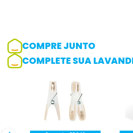
COMPRE JUNTO
Adicionar avaliação
COMPLETE SUA LAVANDE
Avaliação
Avalie o produto de 1 até 5 estrelas
★
★
★
☆
☆
Seu nome