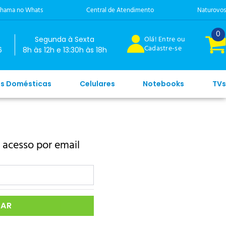
hama no Whats
Central de Atendimento
Naturovos
0
Olá! Entre ou
Segunda à Sexta
Cadastre-se
6
8h às 12h e 13:30h às 18h
es Domésticas
Celulares
Notebooks
TVs
 acesso por email
IAR