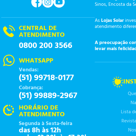
Sinos, Encosta da S
As
Lojas Solar
inves
atendimento diferen
CENTRAL DE
ATENDIMENTO
A preocupação com 
0800 200 3566
levar mais felicida
WHATSAPP
Vendas:
(51) 99718-0177
INS
Cobrança:
(51) 99889-2967
Que
Na
HORÁRIO DE
Lista 
ATENDIMENTO
Revist
Segunda à Sexta-feira
das 8h às 12h
Nos