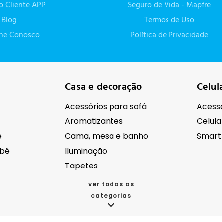
do Cliente APP
Seguro de Vida - Mapfre
Blog
Termos de Uso
lhe Conosco
Política de Privacidade
Casa e decoração
Celul
Acessórios para sofá
Acessó
Aromatizantes
Celula
ê
Cama, mesa e banho
Smart
ebê
Iluminação
Tapetes
ver todas as
categorias
cos
Eletroportáteis
Eletr