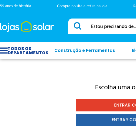
59 anos de história
Compre no site e retire na loja
R
Estou precisando de...
Construção e Ferramentas
E
Escolha uma o
ENTRAR 
ENTRAR C