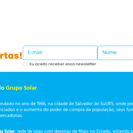
rtas!
Eu aceito receber essa newsletter.
do
Grupo Solar
undado no ano de 1966, na cidade de Salvador do Sul/RS, onde p
enciados e o aumento do poder de compra da população, seus fun
mercadorias.
as Solar
, rede de lojas com dezenas de filiais no Estado, estando 