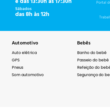
e das 13:30h às 17:30h
Portal 
Sábados
das 8h às 12h
Traba
Automotivo
Bebês
Auto elétrica
Banho do bebê
GPS
Passeio do bebê
Pneus
Refeição do beb
Som automotivo
Segurança do b
Cuidados pessoais
Eletrodomésti