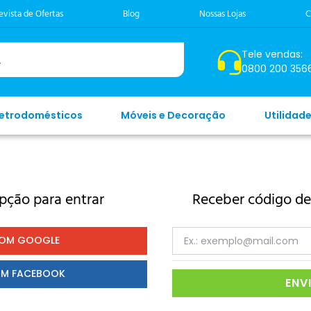
evista de Ofertas
Blog
Nossas Lojas
C
Tele vendas:
0800 200 356
letrodomésticos
Móveis e Decoração
Utilidad
pção para entrar
Receber código de
COM
GOOGLE
OM
FACEBOOK
ENV