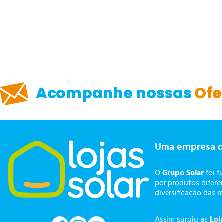
Acompanhe nossas
Ofe
Uma empresa 
O
Grupo Solar
foi f
por produtos difer
diversificação das 
Assim surgiu as
Loj