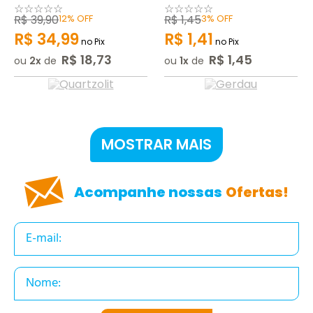
☆
☆
☆
☆
☆
☆
☆
☆
☆
☆
R$
39
,
90
12%
OFF
R$
1
,
45
3%
OFF
R$
34
,
99
R$
1
,
41
no Pix
no Pix
R$
18
,
73
R$
1
,
45
ou
2
de
ou
1
de
MOSTRAR MAIS
Acompanhe nossas
Ofertas!