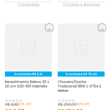
Economize
R$
3
,
21
Economize
R$
75
,
40
Revestimento Relevo 20 x
Chuveiro/Ducha
20 cm G20-601 Gabriella
Tradicional 1956 C 0754.2
Meber
☆
☆
☆
☆
☆
☆
☆
☆
☆
☆
R$
9
,
99
32%
OFF
R$
250
,
00
30%
OFF