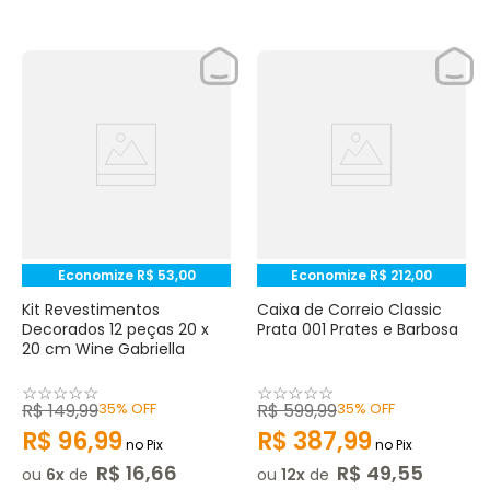
Economize
R$
53
,
00
Economize
R$
212
,
00
Kit Revestimentos
Caixa de Correio Classic
Decorados 12 peças 20 x
Prata 001 Prates e Barbosa
20 cm Wine Gabriella
☆
☆
☆
☆
☆
☆
☆
☆
☆
☆
R$
149
,
99
35%
OFF
R$
599
,
99
35%
OFF
R$
96
,
99
R$
387
,
99
no Pix
no Pix
R$
16
,
66
R$
49
,
55
ou
6
de
ou
12
de