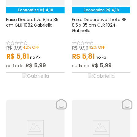
Economize
R$
4
,
18
Economize
R$
4
,
18
Faixa Decorativa 8,5 x 35
Faixa Decorativa Ilhota BE
cm GLR 1082 Gabriella
8,5 x 35 cm GLR 1024
Gabriella
☆
☆
☆
☆
☆
☆
☆
☆
☆
☆
R$
9
,
99
42%
OFF
R$
9
,
99
42%
OFF
R$
5
,
81
R$
5
,
81
no Pix
no Pix
R$
5
,
99
R$
5
,
99
ou
1
de
ou
1
de