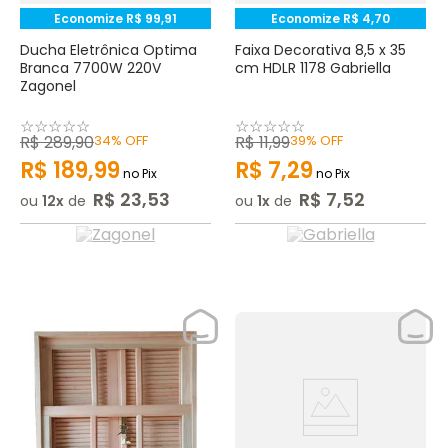
Economize
R$
99
,
91
Economize
R$
4
,
70
Ducha Eletrônica Optima
Faixa Decorativa 8,5 x 35
Branca 7700W 220V
cm HDLR 1178 Gabriella
Zagonel
☆
☆
☆
☆
☆
☆
☆
☆
☆
☆
R$
289
,
90
34%
OFF
R$
11
,
99
39%
OFF
R$
189
,
99
R$
7
,
29
no Pix
no Pix
R$
23
,
53
R$
7
,
52
ou
12
de
ou
1
de