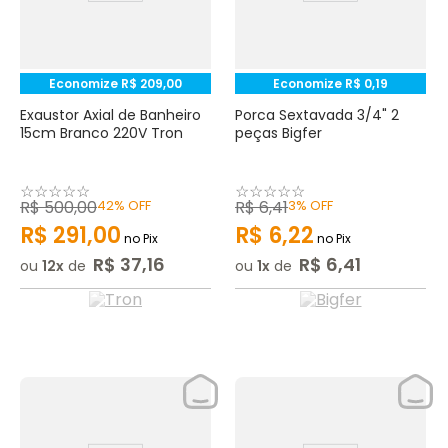
Economize
R$
209
,
00
Economize
R$
0
,
19
Exaustor Axial de Banheiro
Porca Sextavada 3/4" 2
15cm Branco 220V Tron
peças Bigfer
☆
☆
☆
☆
☆
☆
☆
☆
☆
☆
R$
500
,
00
42%
OFF
R$
6
,
41
3%
OFF
R$
291
,
00
R$
6
,
22
no Pix
no Pix
R$
37
,
16
R$
6
,
41
ou
12
de
ou
1
de