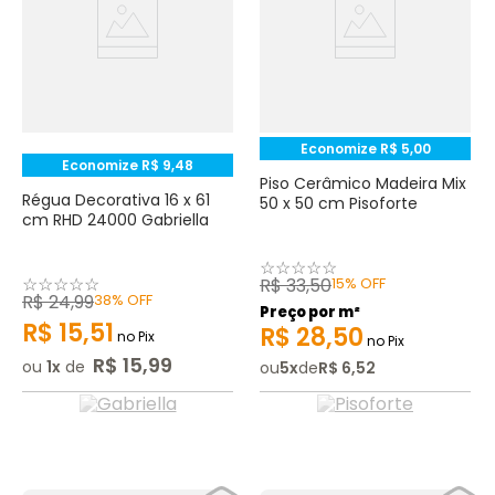
Economize
R$
5
,
00
Economize
R$
9
,
48
Piso Cerâmico Madeira Mix
Régua Decorativa 16 x 61
50 x 50 cm Pisoforte
cm RHD 24000 Gabriella
☆
☆
☆
☆
☆
☆
☆
☆
☆
☆
R$
33
,
50
15%
OFF
R$
24
,
99
38%
OFF
Preço por m²
R$
15
,
51
R$
28
,
50
no Pix
no Pix
R$
15
,
99
ou
1
de
ou
5
x
de
R$
6
,
52