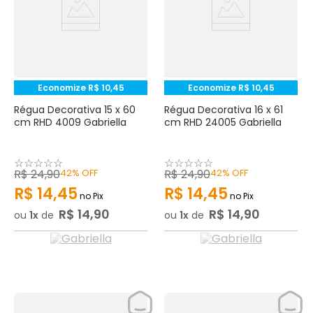
Economize
R$
10
,
45
Economize
R$
10
,
45
Régua Decorativa 15 x 60
Régua Decorativa 16 x 61
cm RHD 4009 Gabriella
cm RHD 24005 Gabriella
☆
☆
☆
☆
☆
☆
☆
☆
☆
☆
R$
24
,
90
42%
OFF
R$
24
,
90
42%
OFF
R$
14
,
45
R$
14
,
45
no Pix
no Pix
R$
14
,
90
R$
14
,
90
ou
1
de
ou
1
de