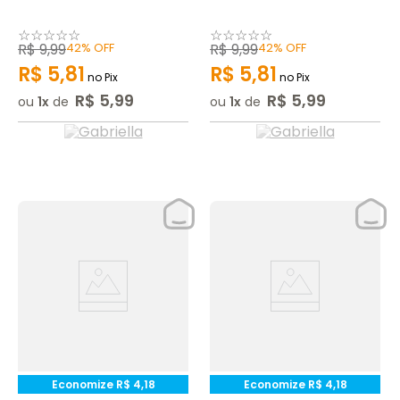
☆
☆
☆
☆
☆
☆
☆
☆
☆
☆
R$
9
,
99
42%
OFF
R$
9
,
99
42%
OFF
R$
5
,
81
R$
5
,
81
no Pix
no Pix
R$
5
,
99
R$
5
,
99
ou
1
de
ou
1
de
Economize
R$
4
,
18
Economize
R$
4
,
18