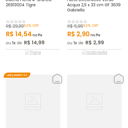
26913004 Tigre
Acqua 2,5 x 33 cm GF 3639
Gabriella
☆
☆
☆
☆
☆
☆
☆
☆
☆
☆
R$
29
,
99
52%
OFF
R$
5
,
98
52%
OFF
R$
14
,
54
R$
2
,
90
no Pix
no Pix
R$
14
,
99
R$
2
,
99
ou
1
de
ou
1
de
LANÇAMENTOS