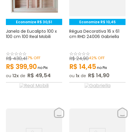
Economize
R$
30
,
51
Economize
R$
10
,
45
Janela de Eucalipto 100 x
Régua Decorativa 16 x 61
100 cm 100 Real Mobili
cm RHD 24006 Gabriella
☆
☆
☆
☆
☆
☆
☆
☆
☆
☆
R$
430
,
41
7%
OFF
R$
24
,
90
42%
OFF
R$
399
,
90
R$
14
,
45
no Pix
no Pix
R$
49
,
54
R$
14
,
90
ou
12
de
ou
1
de