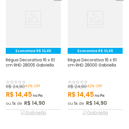
Economize
R$
10
,
45
Economize
R$
10
,
45
Régua Decorativa 16 x 61
Régua Decorativa 16 x 61
cm RHD 28005 Gabriella
cm RHD 28000 Gabriella
☆
☆
☆
☆
☆
☆
☆
☆
☆
☆
R$
24
,
90
42%
OFF
R$
24
,
90
42%
OFF
R$
14
,
45
R$
14
,
45
no Pix
no Pix
R$
14
,
90
R$
14
,
90
ou
1
de
ou
1
de