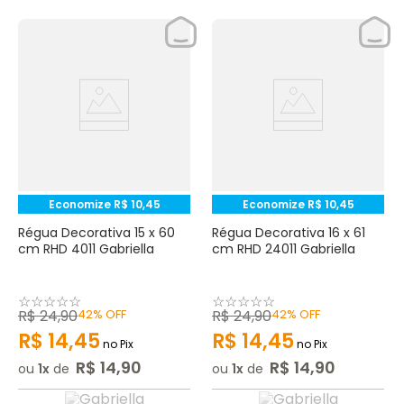
Economize
R$
10
,
45
Economize
R$
10
,
45
Régua Decorativa 15 x 60
Régua Decorativa 16 x 61
cm RHD 4011 Gabriella
cm RHD 24011 Gabriella
☆
☆
☆
☆
☆
☆
☆
☆
☆
☆
R$
24
,
90
42%
OFF
R$
24
,
90
42%
OFF
R$
14
,
45
R$
14
,
45
no Pix
no Pix
R$
14
,
90
R$
14
,
90
ou
1
de
ou
1
de