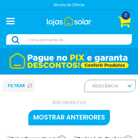
Chama no Whats
0
Estou precisando de...
FILTRAR
RELEVÂNCIA
1530
PRODUTOS
MOSTRAR ANTERIORES