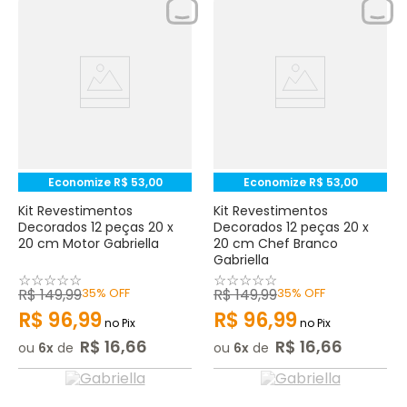
Economize
R$
53
,
00
Economize
R$
53
,
00
Kit Revestimentos
Kit Revestimentos
Decorados 12 peças 20 x
Decorados 12 peças 20 x
20 cm Motor Gabriella
20 cm Chef Branco
Gabriella
☆
☆
☆
☆
☆
☆
☆
☆
☆
☆
R$
149
,
99
35%
OFF
R$
149
,
99
35%
OFF
R$
96
,
99
R$
96
,
99
no Pix
no Pix
R$
16
,
66
R$
16
,
66
ou
6
de
ou
6
de