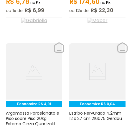
R$
6
,
78
R$
174
,
60
no Pix
no Pix
R$
6
,
99
R$
22
,
30
ou
1
de
ou
12
de
Economize
R$
4
,
91
Economize
R$
0
,
04
Argamassa Porcelanato e
Estribo Nervurado 4,2mm
Piso sobre Piso 20kg
12 x 27 cm 216075 Gerdau
Externo Cinza Quartzolit