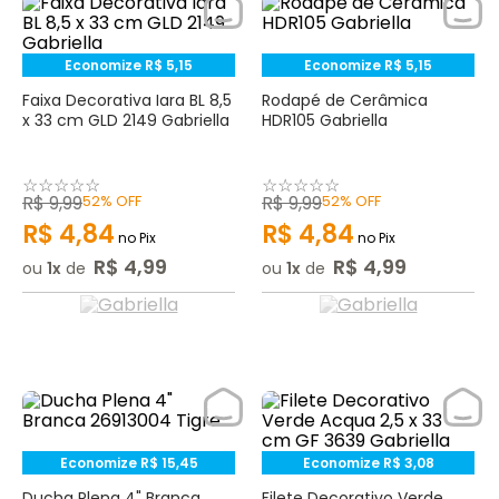
Economize
R$
5
,
15
Economize
R$
5
,
15
Faixa Decorativa Iara BL 8,5
Rodapé de Cerâmica
x 33 cm GLD 2149 Gabriella
HDR105 Gabriella
☆
☆
☆
☆
☆
☆
☆
☆
☆
☆
R$
9
,
99
52%
OFF
R$
9
,
99
52%
OFF
R$
4
,
84
R$
4
,
84
no Pix
no Pix
R$
4
,
99
R$
4
,
99
ou
1
de
ou
1
de
Economize
R$
15
,
45
Economize
R$
3
,
08
Ducha Plena 4" Branca
Filete Decorativo Verde