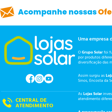
Acompanhe nossas
Ofe
Uma empresa 
O
Grupo Solar
foi f
por produtos difer
diversificação das 
Assim surgiu as
Loj
Sinos, Encosta da S
As
Lojas Solar
inves
atendimento diferen
CENTRAL DE
ATENDIMENTO