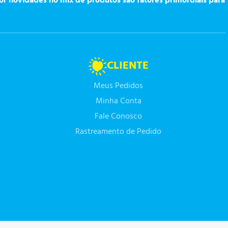
or novidades no mix de produtos são fatores primordiais para
CLIENTE
Meus Pedidos
Minha Conta
Fale Conosco
Rastreamento de Pedido