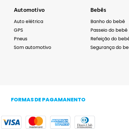
Automotivo
Bebês
Auto elétrica
Banho do bebê
GPS
Passeio do bebê
Pneus
Refeição do beb
Som automotivo
Segurança do b
Cuidados pessoais
Eletrodomésti
Barba
FORMAS DE PAGAMANENTO
Cabelo
Adega Climatiza
Corpo
Centrífuga de r
Higiene
Cervejeira