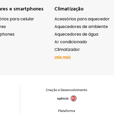
ares e smartphones
Climatização
rios para celular
Acessórios para aquecedor
res
Aquecedores de ambiente
phones
Aquecedores de água
Ar condicionado
Climatizador
veja mais
ônicos
Ferramentas e equipame
Antenas e receptores de sinal
Abrasivos e lixas
Criação e Desenvolvimento
ação Comercial
Acessórios para ferramentas
as e Filmadoras
Andaimes e cavaletes
 e acessórios
Bombas e motobombas
Plataforma