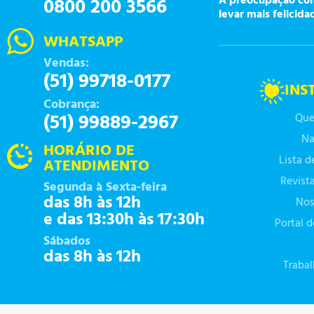
A preocupação com 
0800 200 3566
levar mais felicida
WHATSAPP
Vendas:
(51) 99718-0177
INS
Cobrança:
(51) 99889-2967
Que
Na
HORÁRIO DE
Lista 
ATENDIMENTO
Revist
Segunda à Sexta-feira
das 8h às 12h
Nos
e das 13:30h às 17:30h
Portal 
Sábados
das 8h às 12h
Traba