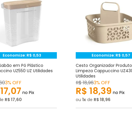
Economize:
R$
0,53
Economize:
R$
0,57
Sabão em Pó Plástico
Cesto Organizador Produto
cino UZ550 UZ Utilidades
Limpeza Cappuccino UZ43
Utilidades
60
3% OFF
R$
18
,
96
3% OFF
17
,
07
R$
18
,
39
no Pix
no Pix
de
R$
17
,
60
ou
1
de
R$
18
,
96