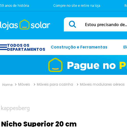
59 anos de história
Compre no site e retire na loja
R
Estou precisando de...
Construção e Ferramentas
E
Móveis
Móveis para cozinha
Móveis modulares aéreos
Nicho Superior 20 cm