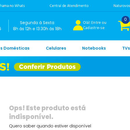
hama no Whats
Central de Atendimento
Naturovos
0
Olá! Entre ou
Segunda à Sexta
Cadastre-se
6
8h às 12h e 13:30h às 18h
es Domésticas
Celulares
Notebooks
TVs
Quero saber quando estiver disponível