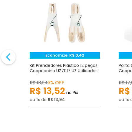
Avalie o produto de 1 até 5 estrelas
★
★
★
☆
☆
Seu nome
Endereço de e-mail
Economize:
R$
0,42
to
Kit Prendedores Plástico 12 peças
Porta 
Z
Cappuccino UZ7017 UZ Utilidades
Cappuc
Escrever avaliação
R$
13
,
94
3% OFF
R$
17
,
R$
13
,
52
R$
no Pix
ou
1
de
R$
13
,
94
ou
1
ENVIAR AVALIAÇÃO