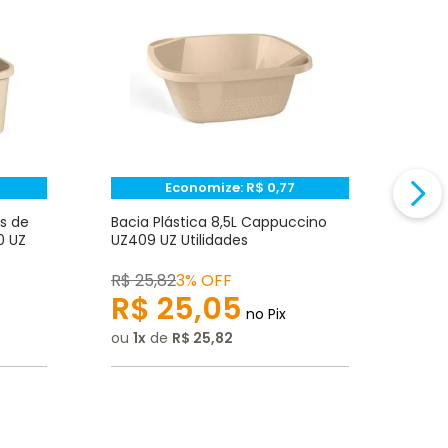
Economize:
R$
0,77
s de
Bacia Plástica 8,5L Cappuccino
Bald
0 UZ
UZ409 UZ Utilidades
Capp
R$
25
,
82
3% OFF
R$
2
R$
25
,
05
R
no Pix
ou
1
de
R$
25
,
82
ou
1