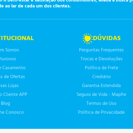
o bem-estar e satisfação dos consumidores, aliada à busca p
de ao lar de cada um dos clientes.
TITUCIONAL
DÚVIDAS
m Somos
Perguntas Frequentes
turovos
Trocas e Devoluções
de Casamento
Política de Frete
as de Ofertas
Crediário
sas Lojas
Garantia Estendida
do Cliente APP
Seguro de Vida - Mapfre
Blog
Termos de Uso
lhe Conosco
Política de Privacidade