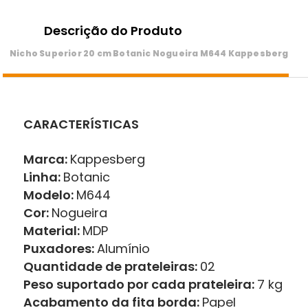
Descrição do Produto
Nicho Superior 20 cm Botanic Nogueira M644 Kappesberg
CARACTERÍSTICAS
Marca:
Kappesberg
Linha:
Botanic
Modelo:
M644
Cor:
Nogueira
Material:
MDP
Puxadores:
Alumínio
Quantidade de prateleiras:
02
Peso suportado por cada prateleira:
7 kg
Acabamento da fita borda:
Papel