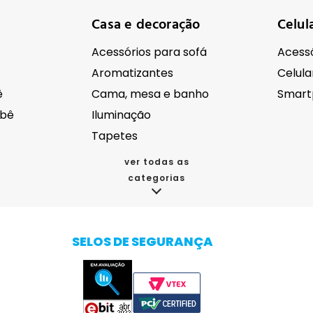
Casa e decoração
Celul
Acessórios para sofá
Acessó
Aromatizantes
Celula
ê
Cama, mesa e banho
Smart
ebê
Iluminação
Tapetes
ver todas as
categorias
cos
Eletroportáteis
Eletr
Acessórios para eletrodomésticos
Aspirador de pó
SELOS DE SEGURANÇA
da
Batedeira
Autom
oupas
Bebedouro e purificador de água
Câmer
Cafeteiras
Drones