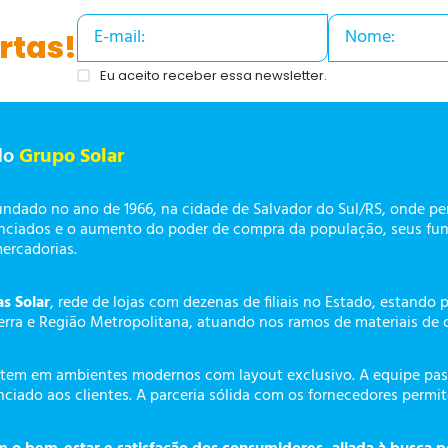
rtas!
Eu aceito receber essa newsletter.
do
Grupo Solar
undado no ano de 1966, na cidade de Salvador do Sul/RS, onde p
enciados e o aumento do poder de compra da população, seus fun
mercadorias.
as Solar
, rede de lojas com dezenas de filiais no Estado, estando 
erra e Região Metropolitana, atuando nos ramos de materiais de 
tem em ambientes modernos com layout exclusivo. A equipe pass
ciado aos clientes. A parceria sólida com os fornecedores permi