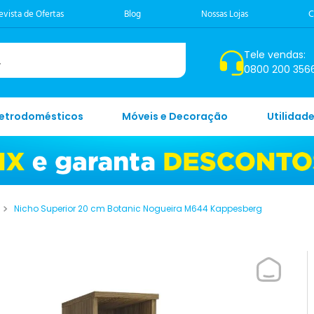
evista de Ofertas
Blog
Nossas Lojas
C
Tele vendas:
0800 200 356
letrodomésticos
Móveis e Decoração
Utilidad
Nicho Superior 20 cm Botanic Nogueira M644 Kappesberg