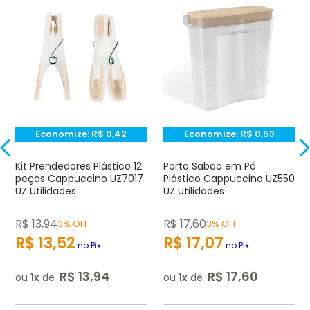
Avaliação
Avalie o produto de 1 até 5 estrelas
★
★
★
☆
☆
Seu nome
Economize:
R$
0,42
Economize:
R$
0,53
Endereço de e-mail
Kit Prendedores Plástico 12
Porta Sabão em Pó
peças Cappuccino UZ7017
Plástico Cappuccino UZ550
UZ Utilidades
UZ Utilidades
Escrever avaliação
R$
13
,
94
R$
17
,
60
3% OFF
3% OFF
R$
13
,
52
R$
17
,
07
no Pix
no Pix
R$
13
,
94
R$
17
,
60
ou
1
de
ou
1
de