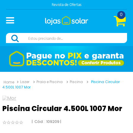
Revista de Ofertas
0
Estou precisando de...
Lazer
Praia e Piscina
Piscina
Piscina Circular
4.500L 1007 Mor
Piscina Circular 4.500L 1007 Mor
:
109209
☆
☆
☆
☆
☆