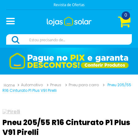
Revista de Ofertas
0
Estou precisando de...
Automotivo
Pneus
Pneu para carro
Pneu 205/55
R16 Cinturato P1 Plus V91 Pirelli
Pneu 205/55 R16 Cinturato P1 Plus
V91 Pirelli