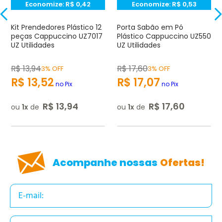
Economize:
R$
0,42
Economize:
R$
0,53
Endereço de e-mail
Kit Prendedores Plástico 12
Porta Sabão em Pó
peças Cappuccino UZ7017
Plástico Cappuccino UZ550
UZ Utilidades
UZ Utilidades
Escrever avaliação
R$
13
,
94
R$
17
,
60
3% OFF
3% OFF
R$
13
,
52
R$
17
,
07
no Pix
no Pix
R$
13
,
94
R$
17
,
60
ou
1
de
ou
1
de
ENVIAR AVALIAÇÃO
Acompanhe nossas
Ofertas!