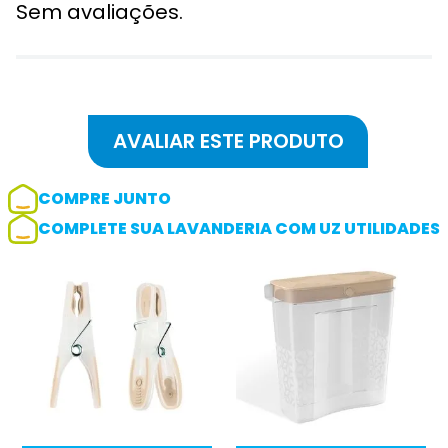
Sem avaliações.
COMPRE JUNTO
COMPLETE SUA LAVANDERIA COM UZ UTILIDADES
Adicionar avaliação
Avaliação
Avalie o produto de 1 até 5 estrelas
★
★
★
☆
☆
Seu nome