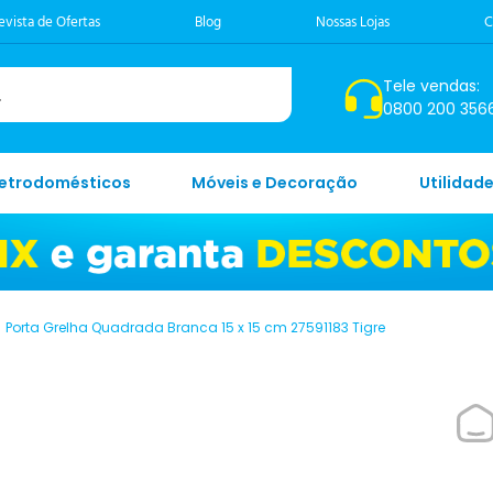
evista de Ofertas
Blog
Nossas Lojas
C
Tele vendas:
0800 200 356
letrodomésticos
Móveis e Decoração
Utilidad
Porta Grelha Quadrada Branca 15 x 15 cm 27591183 Tigre