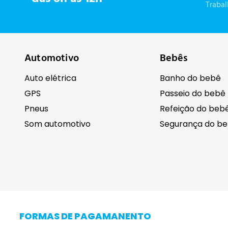
Traba
Automotivo
Bebês
Auto elétrica
Banho do bebê
GPS
Passeio do bebê
Pneus
Refeição do beb
Som automotivo
Segurança do b
Cuidados pessoais
Eletrodomésti
Barba
FORMAS DE PAGAMANENTO
Cabelo
Adega Climatiza