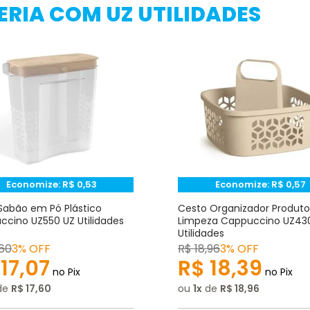
RIA COM UZ UTILIDADES
Economize:
R$
0,53
Economize:
R$
0,57
Sabão em Pó Plástico
Cesto Organizador Produto
cino UZ550 UZ Utilidades
Limpeza Cappuccino UZ43
Utilidades
60
3% OFF
R$
18
,
96
3% OFF
17
,
07
R$
18
,
39
no Pix
no Pix
de
R$
17
,
60
ou
1
de
R$
18
,
96