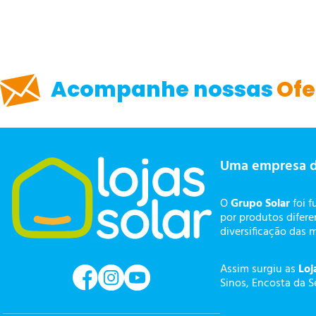
ENVIAR AVALIAÇÃO
Acompanhe nossas
Ofe
Uma empresa 
O
Grupo Solar
foi f
por produtos difer
diversificação das 
Assim surgiu as
Loj
Sinos, Encosta da S