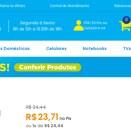
hama no Whats
Central de Atendimento
Naturovos
0
Olá! Entre ou
Segunda à Sexta
Cadastre-se
6
8h às 12h e 13:30h às 18h
es Domésticas
Celulares
Notebooks
TVs
R$
24
,
44
R$
23
,
71
no Pix
ou
de
1
R$
24
,
44