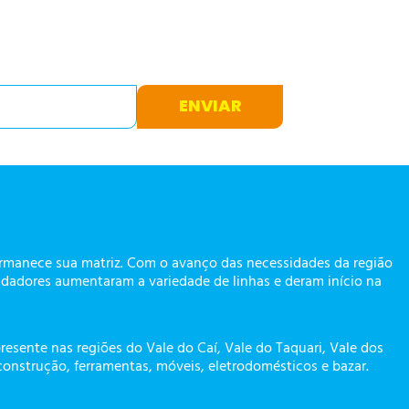
ENVIAR
ermanece sua matriz. Com o avanço das necessidades da região
dadores aumentaram a variedade de linhas e deram início na
presente nas regiões do Vale do Caí, Vale do Taquari, Vale dos
construção, ferramentas, móveis, eletrodomésticos e bazar.