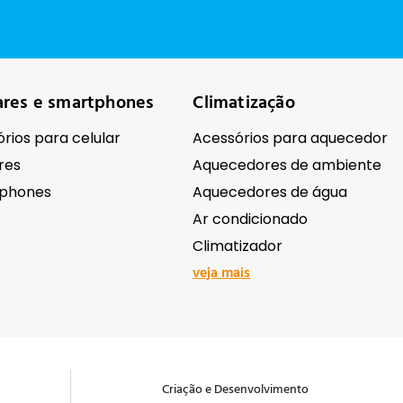
ares e smartphones
Climatização
rios para celular
Acessórios para aquecedor
res
Aquecedores de ambiente
phones
Aquecedores de água
Ar condicionado
Climatizador
veja mais
ônicos
Ferramentas e equipame
Antenas e receptores de sinal
Abrasivos e lixas
Criação e Desenvolvimento
ação Comercial
Acessórios para ferramentas