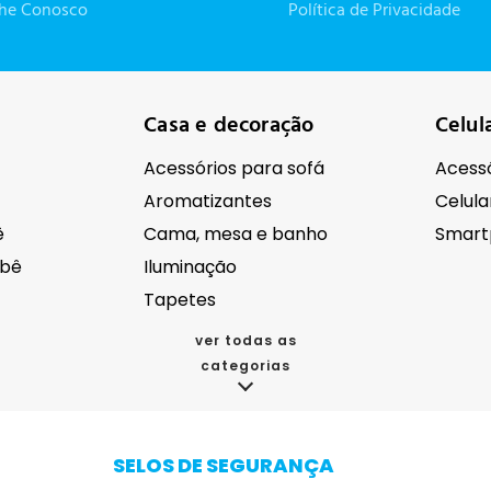
lhe Conosco
Política de Privacidade
Casa e decoração
Celul
Acessórios para sofá
Acessó
Aromatizantes
Celula
ê
Cama, mesa e banho
Smart
ebê
Iluminação
Tapetes
ver todas as
categorias
cos
Eletroportáteis
Eletr
Acessórios para eletrodomésticos
Aspirador de pó
SELOS DE SEGURANÇA
da
Batedeira
Autom