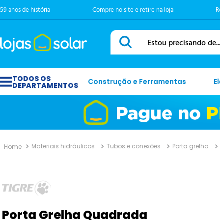
59 anos de história
Compre no site e retire na loja
R
Estou precisando de...
Construção e Ferramentas
E
Materiais hidráulicos
Tubos e conexões
Porta grelha
Porta Grelha Quadrada