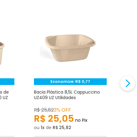
Economize:
R$
0,77
s de
Bacia Plástica 8,5L Cappuccino
Bald
0 UZ
UZ409 UZ Utilidades
Capp
R$
25
,
82
3% OFF
R$
2
R$
25
,
05
R
no Pix
ou
1
de
R$
25
,
82
ou
1