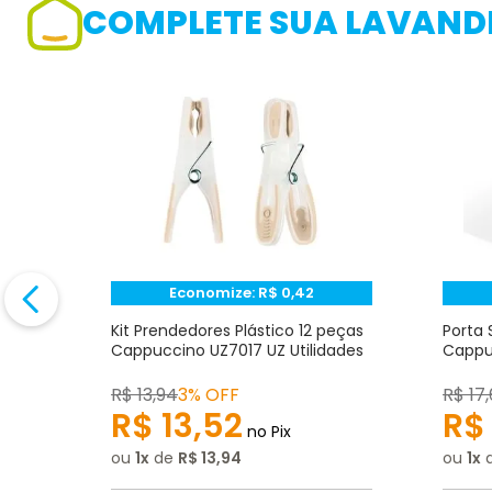
Adicionar avaliação
COMPLETE SUA LAVANDE
Avaliação
Avalie o produto de 1 até 5 estrelas
★
★
★
☆
☆
Seu nome
Endereço de e-mail
Economize:
R$
0,42
to
Kit Prendedores Plástico 12 peças
Porta 
Z
Cappuccino UZ7017 UZ Utilidades
Cappuc
Escrever avaliação
R$
13
,
94
3% OFF
R$
17
,
R$
13
,
52
R$
no Pix
ou
1
de
R$
13
,
94
ou
1