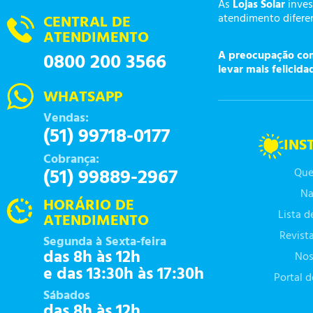
As
Lojas Solar
inves
atendimento diferen
CENTRAL DE
ATENDIMENTO
A preocupação com 
0800 200 3566
levar mais felicida
WHATSAPP
Vendas:
(51) 99718-0177
INS
Cobrança:
(51) 99889-2967
Que
Na
HORÁRIO DE
Lista 
ATENDIMENTO
Revist
Segunda à Sexta-feira
das 8h às 12h
Nos
e das 13:30h às 17:30h
Portal 
Sábados
das 8h às 12h