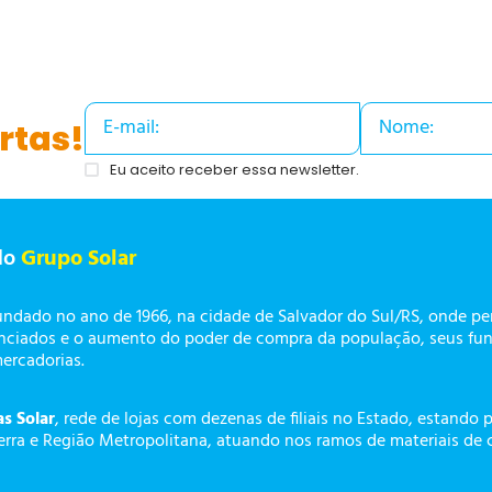
rtas!
Eu aceito receber essa newsletter.
do
Grupo Solar
undado no ano de 1966, na cidade de Salvador do Sul/RS, onde p
enciados e o aumento do poder de compra da população, seus fun
mercadorias.
as Solar
, rede de lojas com dezenas de filiais no Estado, estando 
erra e Região Metropolitana, atuando nos ramos de materiais de 