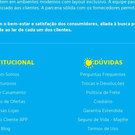
tem em ambientes modernos com layout exclusivo. A equipe pass
ciado aos clientes. A parceria sólida com os fornecedores permi
o bem-estar e satisfação dos consumidores, aliada à busca p
de ao lar de cada um dos clientes.
TITUCIONAL
DÚVIDAS
m Somos
Perguntas Frequentes
turovos
Trocas e Devoluções
de Casamento
Política de Frete
as de Ofertas
Crediário
sas Lojas
Garantia Estendida
do Cliente APP
Seguro de Vida - Mapfre
Blog
Termos de Uso