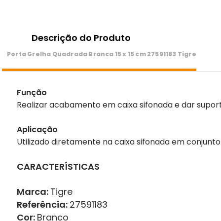
Descrição do Produto
Porta Grelha Quadrada Branca 15 x 15 cm 27591183 Tigre
Função
Realizar acabamento em caixa sifonada e dar supor
Aplicação
Utilizado diretamente na caixa sifonada em conjunto
CARACTERÍSTICAS
Marca:
Tigre
Referência:
27591183
Cor:
Branco