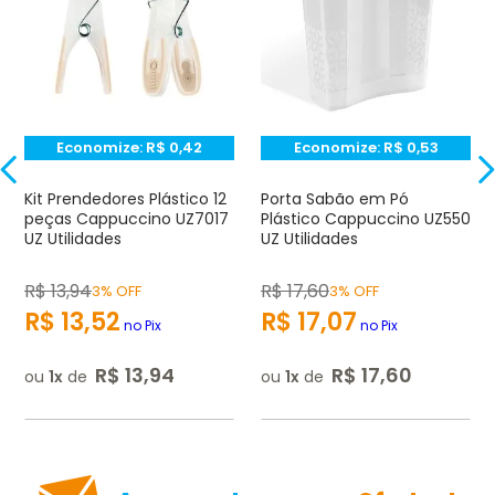
Avalie o produto de 1 até 5 estrelas
★
★
★
☆
☆
Seu nome
Economize:
R$
0,42
Economize:
R$
0,53
Endereço de e-mail
Kit Prendedores Plástico 12
Porta Sabão em Pó
peças Cappuccino UZ7017
Plástico Cappuccino UZ550
UZ Utilidades
UZ Utilidades
Escrever avaliação
R$
13
,
94
R$
17
,
60
3% OFF
3% OFF
R$
13
,
52
R$
17
,
07
no Pix
no Pix
R$
13
,
94
R$
17
,
60
ou
1
de
ou
1
de
ENVIAR AVALIAÇÃO