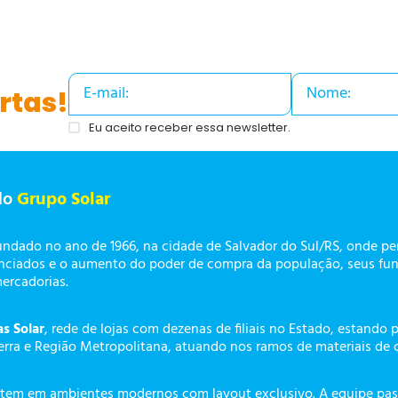
rtas!
Eu aceito receber essa newsletter.
do
Grupo Solar
undado no ano de 1966, na cidade de Salvador do Sul/RS, onde p
enciados e o aumento do poder de compra da população, seus fun
mercadorias.
as Solar
, rede de lojas com dezenas de filiais no Estado, estando 
erra e Região Metropolitana, atuando nos ramos de materiais de 
tem em ambientes modernos com layout exclusivo. A equipe pass