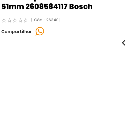
51mm 2608584117 Bosch
☆
☆
☆
☆
☆
:
26340
Compartilhar