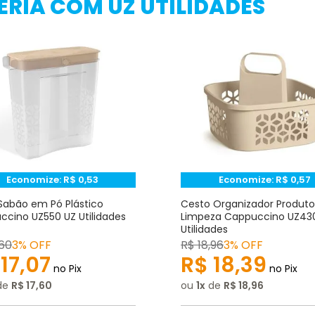
RIA COM UZ UTILIDADES
Economize:
R$
0,53
Economize:
R$
0,57
Sabão em Pó Plástico
Cesto Organizador Produto
cino UZ550 UZ Utilidades
Limpeza Cappuccino UZ43
Utilidades
60
3% OFF
R$
18
,
96
3% OFF
17
,
07
R$
18
,
39
no Pix
no Pix
de
R$
17
,
60
ou
1
de
R$
18
,
96