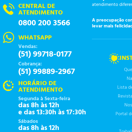
atendimento diferen
CENTRAL DE
ATENDIMENTO
A preocupação com 
0800 200 3566
levar mais felicida
WHATSAPP
Vendas:
(51) 99718-0177
INS
Cobrança:
(51) 99889-2967
Que
Na
HORÁRIO DE
Lista 
ATENDIMENTO
Revist
Segunda à Sexta-feira
das 8h às 12h
Nos
e das 13:30h às 17:30h
Portal 
Sábados
das 8h às 12h
Traba