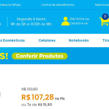
hama no Whats
Central de Atendimento
Naturovos
0
Olá! Entre ou
Segunda à Sexta
Cadastre-se
6
8h às 12h e 13:30h às 18h
es Domésticas
Celulares
Notebooks
TVs
R$
110
,
60
R$
107
,
28
no Pix
ou
de
7
R$
15
,
80