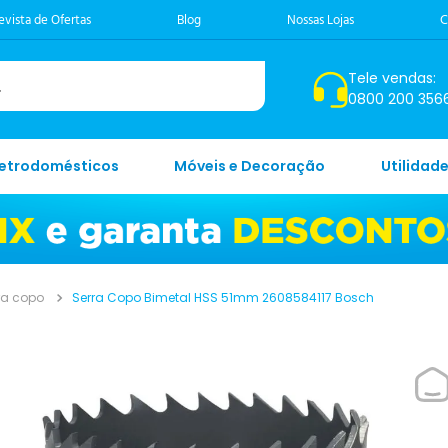
evista de Ofertas
Blog
Nossas Lojas
C
Tele vendas:
0800 200 356
letrodomésticos
Móveis e Decoração
Utilidad
ra copo
Serra Copo Bimetal HSS 51mm 2608584117 Bosch