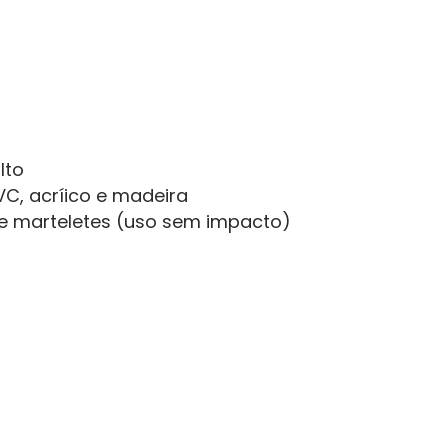
lto
PVC, acríico e madeira
 e marteletes (uso sem impacto)