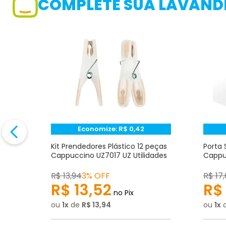
COMPLETE SUA LAVANDE
Avaliação
Avalie o produto de 1 até 5 estrelas
★
★
★
☆
☆
Seu nome
Endereço de e-mail
Economize:
R$
0,42
to
Kit Prendedores Plástico 12 peças
Porta 
Z
Cappuccino UZ7017 UZ Utilidades
Cappuc
Escrever avaliação
R$
13
,
94
3% OFF
R$
17
,
R$
13
,
52
R$
no Pix
ou
1
de
R$
13
,
94
ou
1