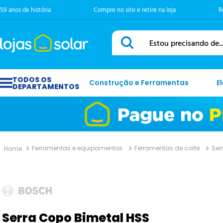
59 anos de história
Compre no site e retire na loja
R
Estou precisando de...
Construção e Ferramentas
E
Ferramentas e equipamentos
Ferramentas de corte
Ser
Serra Copo Bimetal HSS