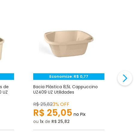
Economize:
R$
0,77
s de
Bacia Plástica 8,5L Cappuccino
Bald
0 UZ
UZ409 UZ Utilidades
Capp
R$
25
,
82
3% OFF
R$
2
R$
25
,
05
R
no Pix
ou
1
de
R$
25
,
82
ou
1