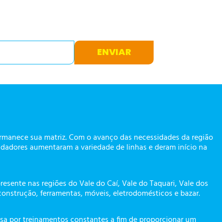
ENVIAR
ermanece sua matriz. Com o avanço das necessidades da região
dadores aumentaram a variedade de linhas e deram início na
presente nas regiões do Vale do Caí, Vale do Taquari, Vale dos
construção, ferramentas, móveis, eletrodomésticos e bazar.
a por treinamentos constantes a fim de proporcionar um