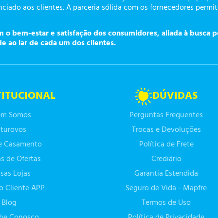
ciado aos clientes. A parceria sólida com os fornecedores permi
o bem-estar e satisfação dos consumidores, aliada à busca p
de ao lar de cada um dos clientes.
TITUCIONAL
DÚVIDAS
m Somos
Perguntas Frequentes
turovos
Trocas e Devoluções
de Casamento
Política de Frete
as de Ofertas
Crediário
sas Lojas
Garantia Estendida
do Cliente APP
Seguro de Vida - Mapfre
Blog
Termos de Uso
lhe Conosco
Política de Privacidade