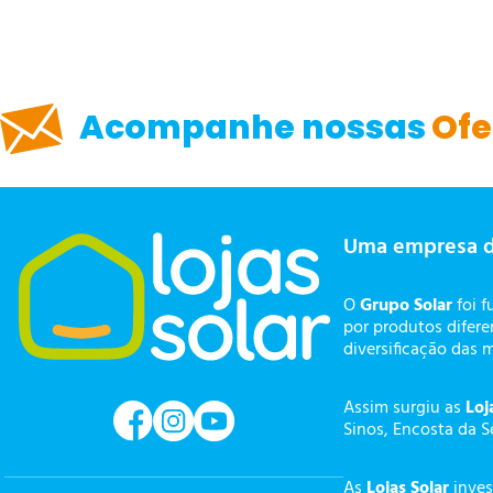
ENVIAR AVALIAÇÃO
Acompanhe nossas
Ofe
Uma empresa 
O
Grupo Solar
foi f
por produtos difer
diversificação das 
Assim surgiu as
Loj
Sinos, Encosta da S
As
Lojas Solar
inves