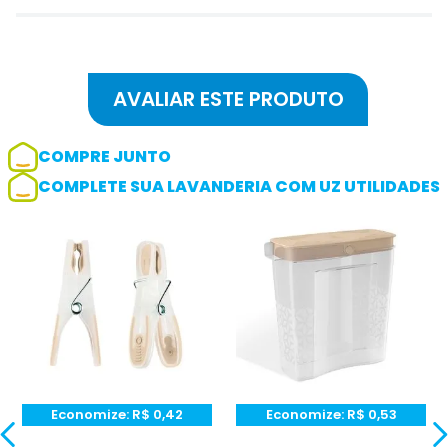
COMPRE JUNTO
COMPLETE SUA LAVANDERIA COM UZ UTILIDADES
Adicionar avaliação
Avaliação
Avalie o produto de 1 até 5 estrelas
★
★
★
☆
☆
Seu nome
Economize:
R$
0,42
Economize:
R$
0,53