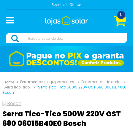
Revista de Ofertas
0
Estou precisando de...
Ferramentas e equipamentos
Ferramentas de corte
Serra tico-tico
Serra Tico-Tico 500W 220V GST 680 06015B40E0
Bosch
Serra Tico-Tico 500W 220V GST
680 06015B40E0 Bosch