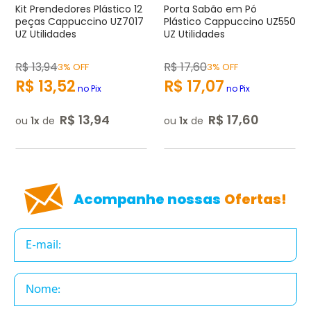
Endereço de e-mail
Kit Prendedores Plástico 12
Porta Sabão em Pó
peças Cappuccino UZ7017
Plástico Cappuccino UZ550
UZ Utilidades
UZ Utilidades
Escrever avaliação
R$
13
,
94
R$
17
,
60
3% OFF
3% OFF
R$
13
,
52
R$
17
,
07
no Pix
no Pix
R$
13
,
94
R$
17
,
60
ou
1
de
ou
1
de
ENVIAR AVALIAÇÃO
Acompanhe nossas
Ofertas!