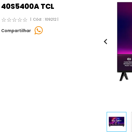
40S5400A TCL
☆
☆
☆
☆
☆
:
109212
Compartilhar