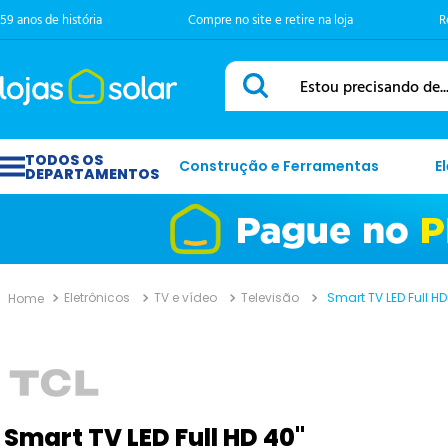
59 anos de história
Compre no site e retire na loja
R
Estou precisando de...
Construção e Ferramentas
E
Eletrônicos
TV e vídeo
Televisão
Smart TV LED Full H
Smart TV LED Full HD 40"