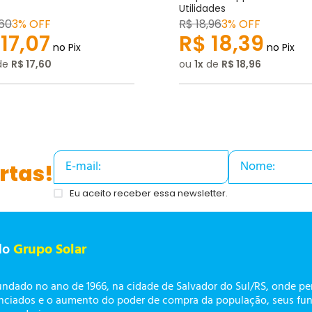
Utilidades
60
3% OFF
R$
18
,
96
3% OFF
17
,
07
R$
18
,
39
no Pix
no Pix
de
R$
17
,
60
ou
1
de
R$
18
,
96
rtas!
Eu aceito receber essa newsletter.
do
Grupo Solar
undado no ano de 1966, na cidade de Salvador do Sul/RS, onde p
enciados e o aumento do poder de compra da população, seus fun