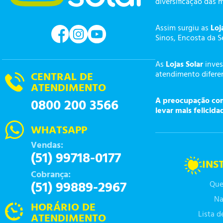
diversificação das 
Assim surgiu as
Loj
Sinos, Encosta da S
As
Lojas Solar
inves
atendimento diferen
CENTRAL DE
ATENDIMENTO
A preocupação com 
0800 200 3566
levar mais felicida
WHATSAPP
Vendas:
(51) 99718-0177
INS
Cobrança:
(51) 99889-2967
Que
Na
HORÁRIO DE
Lista 
ATENDIMENTO