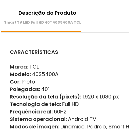
Descrição do Produto
Smart TV LED Full HD 40" 40S5400A TCL
CARACTERÍSTICAS
Marca:
TCL
Modelo:
40S5400A
Cor:
Preto
Polegadas:
40"
Resolução da tela (pixels):
1.920 x 1.080 px
Tecnologia de tela:
Full HD
Frequência real:
60Hz
Sistema operacional:
Android TV
Modos de imagen:
Dinâmico, Padrão, Smart H