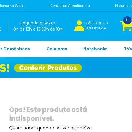
hama no Whats
Central de Atendimento
Naturovos
0
Olá! Entre ou
Segunda à Sexta
Cadastre-se
6
8h às 12h e 13:30h às 18h
es Domésticas
Celulares
Notebooks
TVs
Quero saber quando estiver disponível