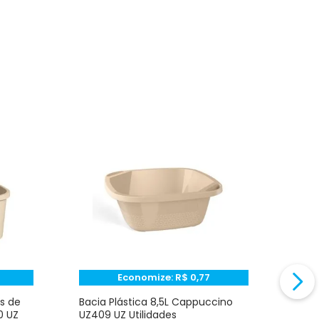
Economize:
R$
0,77
s de
Bacia Plástica 8,5L Cappuccino
Bald
0 UZ
UZ409 UZ Utilidades
Capp