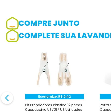
COMPRE JUNTO
Adicionar avaliação
COMPLETE SUA LAVANDE
Avaliação
Avalie o produto de 1 até 5 estrelas
★
★
★
☆
☆
Seu nome
Endereço de e-mail
Economize:
R$
0,42
to
Kit Prendedores Plástico 12 peças
Porta 
Z
Cappuccino UZ7017 UZ Utilidades
Cappuc