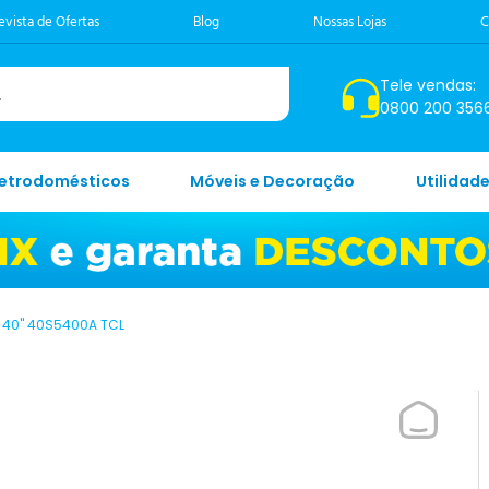
evista de Ofertas
Blog
Nossas Lojas
C
Tele vendas:
0800 200 356
letrodomésticos
Móveis e Decoração
Utilidad
D 40" 40S5400A TCL