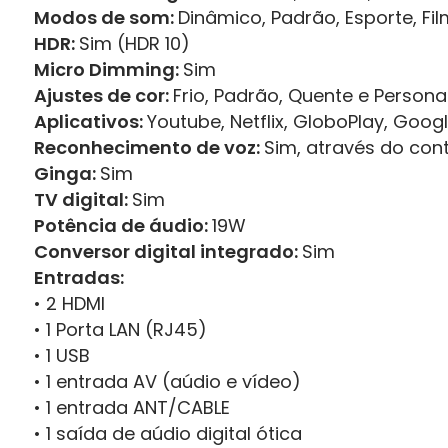
Modos de som:
Dinâmico, Padrão, Esporte, Fi
HDR:
Sim (HDR 10)
Micro Dimming:
Sim
Ajustes de cor:
Frio, Padrão, Quente e Persona
Aplicativos:
Youtube, Netflix, GloboPlay, Googl
Reconhecimento de voz:
Sim, através do con
Ginga:
Sim
TV digital:
Sim
Potência de áudio:
19W
Conversor digital integrado:
Sim
Entradas:
• 2 HDMI
• 1 Porta LAN (RJ45)
• 1 USB
• 1 entrada AV (aúdio e vídeo)
• 1 entrada ANT/CABLE
• 1 saída de aúdio digital ótica