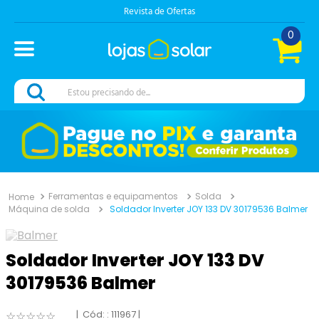
Revista de Ofertas
0
Estou precisando de...
Ferramentas e equipamentos
Solda
Máquina de solda
Soldador Inverter JOY 133 DV 30179536 Balmer
Soldador Inverter JOY 133 DV
30179536 Balmer
:
111967
☆
☆
☆
☆
☆