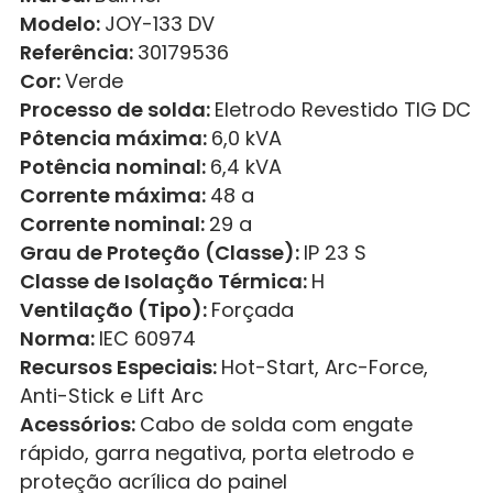
Modelo:
JOY-133 DV
Referência:
30179536
Cor:
Verde
Processo de solda:
Eletrodo Revestido TIG DC
Pôtencia máxima:
6,0 kVA
Potência nominal:
6,4 kVA
Corrente máxima:
48 a
Corrente nominal:
29 a
Grau de Proteção (Classe):
IP 23 S
Classe de Isolação Térmica:
H
Ventilação (Tipo):
Forçada
Norma:
IEC 60974
Recursos Especiais:
Hot-Start, Arc-Force,
Anti-Stick e Lift Arc
Acessórios:
Cabo de solda com engate
rápido, garra negativa, porta eletrodo e
proteção acrílica do painel