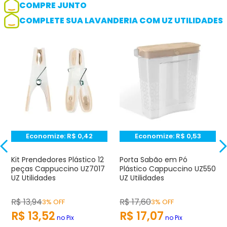
COMPRE JUNTO
COMPLETE SUA LAVANDERIA COM UZ UTILIDADES
Adicionar avaliação
Avaliação
Avalie o produto de 1 até 5 estrelas
★
★
★
☆
☆
Seu nome
Economize:
R$
0,42
Economize:
R$
0,53
Endereço de e-mail
Kit Prendedores Plástico 12
Porta Sabão em Pó
peças Cappuccino UZ7017
Plástico Cappuccino UZ550
UZ Utilidades
UZ Utilidades
Escrever avaliação
R$
13
,
94
R$
17
,
60
3% OFF
3% OFF
R$
13
,
52
R$
17
,
07
no Pix
no Pix