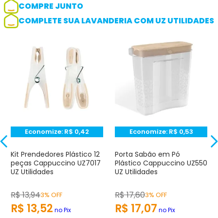
COMPRE JUNTO
COMPLETE SUA LAVANDERIA COM UZ UTILIDADES
Adicionar avaliação
Avaliação
Avalie o produto de 1 até 5 estrelas
★
★
★
☆
☆
Seu nome
Economize:
R$
0,42
Economize:
R$
0,53
Endereço de e-mail
Kit Prendedores Plástico 12
Porta Sabão em Pó
peças Cappuccino UZ7017
Plástico Cappuccino UZ550
UZ Utilidades
UZ Utilidades
Escrever avaliação
R$
13
,
94
R$
17
,
60
3% OFF
3% OFF
R$
13
,
52
R$
17
,
07
no Pix
no Pix