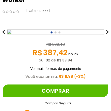
:
101556
☆
☆
☆
☆
☆
R$
399
,
40
R$
387
,
42
no Pix
ou
de
10
R$
39
,
94
Ver mais formas de pagamento
Você economiza:
R$
11
,
98
3%
COMPRAR
Compra Segura