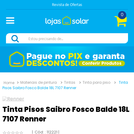
Revista de Ofertas
0
Estou precisando de...
Materiais de pintura
Tintas
Tinta para piso
Tinta
Pisos Saibro Fosco Balde 18L 7107 Renner
Tinta Pisos Saibro Fosco Balde 18L
7107 Renner
:
112221
☆
☆
☆
☆
☆