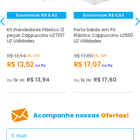
Seu nome
Economize:
R$
0,42
Economize:
R$
0,53
Endereço de e-mail
Kit Prendedores Plástico 12
Porta Sabão em Pó
peças Cappuccino UZ7017
Plástico Cappuccino UZ550
UZ Utilidades
UZ Utilidades
Escrever avaliação
R$
13
,
94
R$
17
,
60
3% OFF
3% OFF
R$
13
,
52
R$
17
,
07
no Pix
no Pix
R$
13
,
94
R$
17
,
60
ou
1
de
ou
1
de
ENVIAR AVALIAÇÃO
Acompanhe nossas
Ofertas!