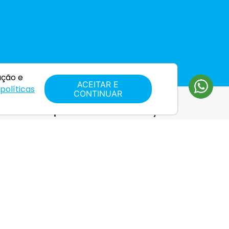
ação e
ACEITAR E
políticas
CONTINUAR
ares e smartphones
Climatização
rios para celular
Acessórios para aquecedor
res
Aquecedores de ambiente
phones
Aquecedores de água
Ar condicionado
Climatizador
veja mais