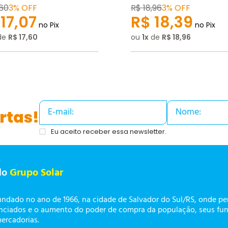
60
3% OFF
R$
18
,
96
3% OFF
17
,
07
R$
18
,
39
no Pix
no Pix
de
R$
17
,
60
ou
1
de
R$
18
,
96
rtas!
Eu aceito receber essa newsletter.
do
Grupo Solar
undado no ano de 1966, na cidade de Salvador do Sul/RS, onde p
enciados e o aumento do poder de compra da população, seus fun
mercadorias.