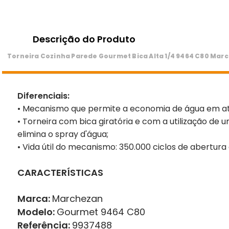
Descrição do Produto
Torneira Cozinha Parede Gourmet Bica Alta 1/4 9464 C80 Mar
Diferenciais:
• Mecanismo que permite a economia de água em até
• Torneira com bica giratória e com a utilização de
elimina o spray d'água;
• Vida útil do mecanismo: 350.000 ciclos de abertur
CARACTERÍSTICAS
Marca:
Marchezan
Modelo:
Gourmet 9464 C80
Referência:
9937488