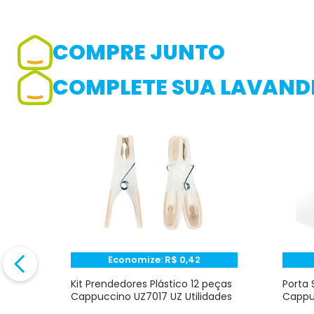
COMPRE JUNTO
Adicionar avaliação
COMPLETE SUA LAVANDE
Avaliação
Avalie o produto de 1 até 5 estrelas
★
★
★
☆
☆
Seu nome
Endereço de e-mail
Economize:
R$
0,42
to
Kit Prendedores Plástico 12 peças
Porta 
Z
Cappuccino UZ7017 UZ Utilidades
Cappuc