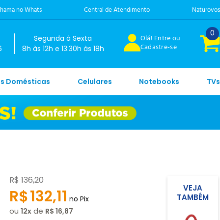
hama no Whats
Central de Atendimento
Naturovos
0
Olá! Entre ou
Segunda à Sexta
Cadastre-se
6
8h às 12h e 13:30h às 18h
es Domésticas
Celulares
Notebooks
TVs
R$
136
,
20
VEJA
R$
132
,
11
TAMBÉM
no Pix
ou
de
12
R$
16
,
87