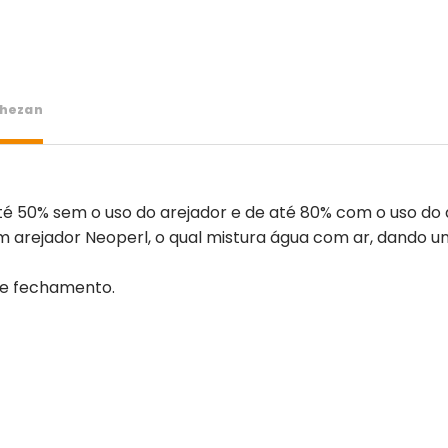
chezan
 50% sem o uso do arejador e de até 80% com o uso do 
 um arejador Neoperl, o qual mistura água com ar, dando 
a e fechamento.