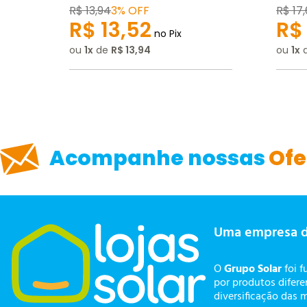
Escrever avaliação
R$
13
,
94
3% OFF
R$
17
,
R$
13
,
52
R$
no Pix
ou
1
de
R$
13
,
94
ou
1
ENVIAR AVALIAÇÃO
Acompanhe nossas
Ofe
Uma empresa 
O
Grupo Solar
foi f
por produtos difer
diversificação das 