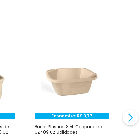
Economize:
R$
0,77
s de
Bacia Plástica 8,5L Cappuccino
Bald
0 UZ
UZ409 UZ Utilidades
Capp