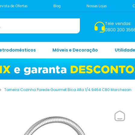
evista de Ofertas
Blog
Nossas Lojas
C
Tele vendas:
0800 200 356
letrodomésticos
Móveis e Decoração
Utilidad
Torneira Cozinha Parede Gourmet Bica Alta 1/4 9464 C80 Marchezan