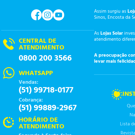
Assim surgiu as
Loj
Sinos, Encosta da S
As
Lojas Solar
inves
atendimento diferen
CENTRAL DE
ATENDIMENTO
A preocupação com 
0800 200 3566
levar mais felicida
WHATSAPP
Vendas:
(51) 99718-0177
INS
Cobrança:
(51) 99889-2967
Que
Na
HORÁRIO DE
Lista 
ATENDIMENTO
Revist