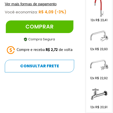
Ver mais formas de pagamento
Você economiza:
R$
4
,
09
3%
12
x
R$
23
,
41
COMPRAR
Compra Segura
12
x
R$
23
,
93
Compre e receba
R$
2
,
72
de volta
CONSULTAR FRETE
12
x
R$
22
,
92
12
x
R$
20
,
91