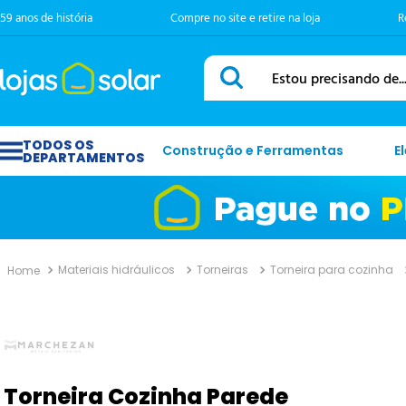
59 anos de história
Compre no site e retire na loja
R
Estou precisando de...
Construção e Ferramentas
E
Materiais hidráulicos
Torneiras
Torneira para cozinha
Torneira Cozinha Parede