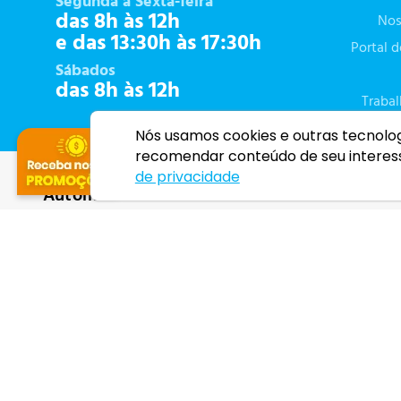
Segunda à Sexta-feira
das 8h às 12h
Nos
e das 13:30h às 17:30h
Portal 
Sábados
das 8h às 12h
Traba
Nós usamos cookies e outras tecnolo
recomendar conteúdo de seu interes
de privacidade
Automotivo
Bebês
Auto elétrica
Banho do bebê
GPS
Passeio do bebê
Pneus
Refeição do beb
Som automotivo
Segurança do b