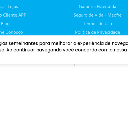
sas Lojas
Garantia Estendida
do Cliente APP
Seguro de Vida - Mapfre
Blog
Termos de Uso
lhe Conosco
Política de Privacidade
gias semelhantes para melhorar a experiência de naveg
se. Ao continuar navegando você concorda com a nossa
Casa e decoração
Celul
Acessórios para sofá
Acessó
Aromatizantes
Celula
ê
Cama, mesa e banho
Smart
ebê
Iluminação
Tapetes
ver todas as
categorias