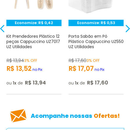
★
★
★
☆
☆
Seu nome
Economize:
R$
0,42
Economize:
R$
0,53
Endereço de e-mail
Kit Prendedores Plástico 12
Porta Sabão em Pó
peças Cappuccino UZ7017
Plástico Cappuccino UZ550
UZ Utilidades
UZ Utilidades
Escrever avaliação
R$
13
,
94
R$
17
,
60
3% OFF
3% OFF
R$
13
,
52
R$
17
,
07
no Pix
no Pix
R$
13
,
94
R$
17
,
60
ou
1
de
ou
1
de
ENVIAR AVALIAÇÃO
Acompanhe nossas
Ofertas!