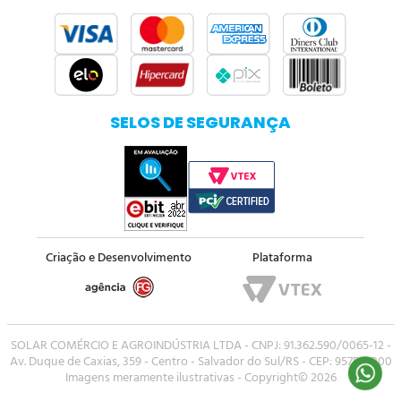
SELOS DE SEGURANÇA
Criação e Desenvolvimento
Plataforma
SOLAR COMÉRCIO E AGROINDÚSTRIA LTDA - CNPJ: 91.362.590/0065-12 -
Av. Duque de Caxias, 359 - Centro - Salvador do Sul/RS - CEP: 95750-000
Imagens meramente ilustrativas - Copyright© 2026