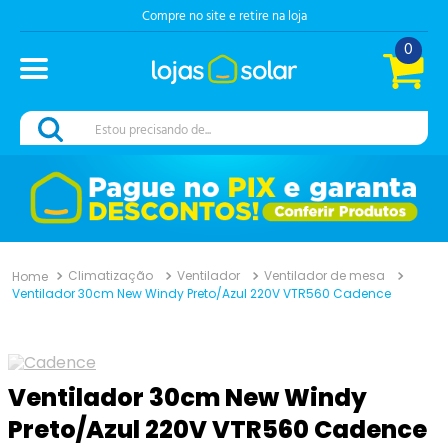
Compre no site e retire na loja
0
Estou precisando de...
Climatização
Ventilador
Ventilador de mesa
Ventilador 30cm New Windy Preto/Azul 220V VTR560 Cadence
Ventilador 30cm New Windy
Preto/Azul 220V VTR560 Cadence