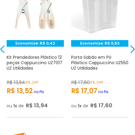
Avalie o produto de 1 até 5 estrelas
★
★
★
☆
☆
Seu nome
Economize:
R$
0,42
Economize:
R$
0,53
Endereço de e-mail
Kit Prendedores Plástico 12
Porta Sabão em Pó
peças Cappuccino UZ7017
Plástico Cappuccino UZ550
UZ Utilidades
UZ Utilidades
Escrever avaliação
R$
13
,
94
R$
17
,
60
3% OFF
3% OFF
R$
13
,
52
R$
17
,
07
no Pix
no Pix
R$
13
,
94
R$
17
,
60
ou
1
de
ou
1
de
ENVIAR AVALIAÇÃO