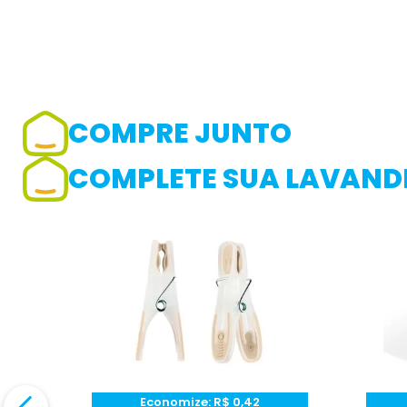
COMPRE JUNTO
Adicionar avaliação
COMPLETE SUA LAVANDE
Avaliação
Avalie o produto de 1 até 5 estrelas
★
★
★
☆
☆
Seu nome
Endereço de e-mail
Economize:
R$
0,42