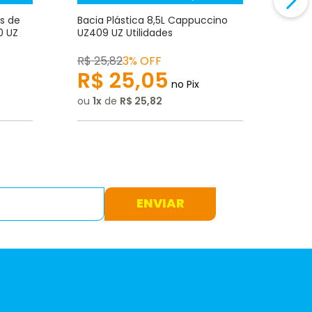
s de
Bacia Plástica 8,5L Cappuccino
Bald
0 UZ
UZ409 UZ Utilidades
Capp
R$
25
,
82
3% OFF
R$
2
R$
25
,
05
R
no Pix
ou
1
de
R$
25
,
82
ou
1
ENVIAR