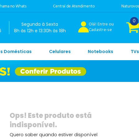
hama no Whats
Central de Atendimento
Naturovos
0
Olá! Entre ou
Segunda à Sexta
Cadastre-se
6
8h às 12h e 13:30h às 18h
es Domésticas
Celulares
Notebooks
TVs
Quero saber quando estiver disponível