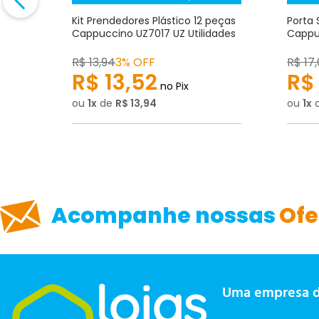
to
Kit Prendedores Plástico 12 peças
Porta 
Z
Cappuccino UZ7017 UZ Utilidades
Cappuc
Escrever avaliação
R$
13
,
94
3% OFF
R$
17
,
R$
13
,
52
R$
no Pix
ou
1
de
R$
13
,
94
ou
1
ENVIAR AVALIAÇÃO
Acompanhe nossas
Ofe
Uma empresa 