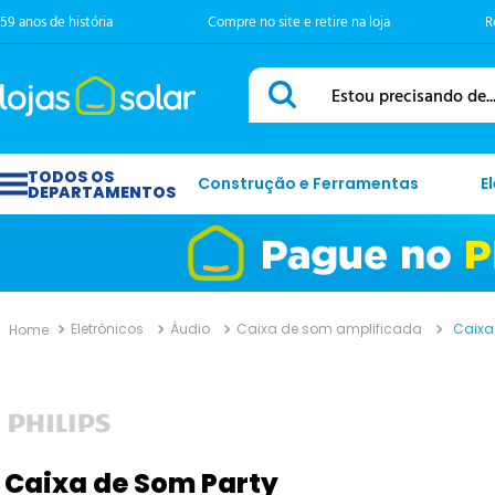
59 anos de história
Compre no site e retire na loja
R
Estou precisando de...
Construção e Ferramentas
E
Eletrônicos
Áudio
Caixa de som amplificada
Caixa
Caixa de Som Party