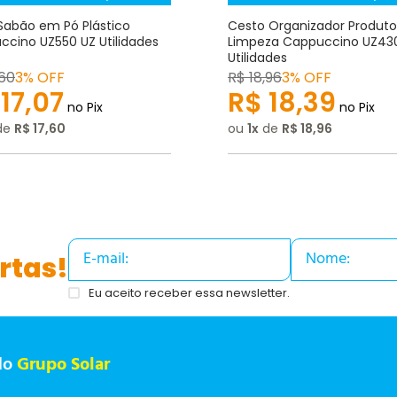
Sabão em Pó Plástico
Cesto Organizador Produto
cino UZ550 UZ Utilidades
Limpeza Cappuccino UZ43
Utilidades
60
3% OFF
R$
18
,
96
3% OFF
17
,
07
R$
18
,
39
no Pix
no Pix
de
R$
17
,
60
ou
1
de
R$
18
,
96
rtas!
Eu aceito receber essa newsletter.
do
Grupo Solar