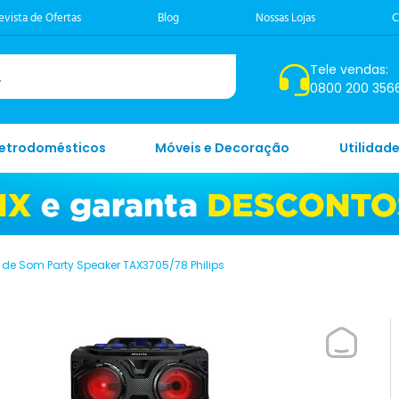
evista de Ofertas
Blog
Nossas Lojas
C
Tele vendas:
0800 200 356
letrodomésticos
Móveis e Decoração
Utilidad
 de Som Party Speaker TAX3705/78 Philips