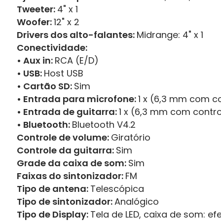
Tweeter:
4" x 1
Woofer:
12" x 2
Drivers dos alto-falantes:
Midrange: 4" x 1
Conectividade:
• Aux in:
RCA (E/D)
• USB:
Host USB
• Cartão SD:
Sim
• Entrada para microfone:
1 x (6,3 mm com c
• Entrada de guitarra:
1 x (6,3 mm com contr
• Bluetooth:
Bluetooth V4.2
Controle de volume:
Giratório
Controle da guitarra:
Sim
Grade da caixa de som:
Sim
Faixas do sintonizador:
FM
Tipo de antena:
Telescópica
Tipo de sintonizador:
Analógico
Tipo de Display:
Tela de LED, caixa de som: efe