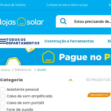
59 anos de história
Compre no site e retire na loja
R
Estou precisando de...
Construção e Ferramentas
E
Eletrônicos
Áudio
93
PRODUTOS
Assistente pessoal
LANÇAMENTOS
Caixa de som amplificada
Caixa de som portátil
Fone de ouvido