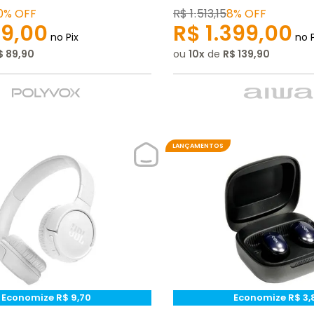
0%
OFF
R$
1
.
513
,
15
8%
OFF
99
,
00
R$
1
.
399
,
00
no Pix
no P
$
89
,
90
ou
10
de
R$
139
,
90
LANÇAMENTOS
Economize
R$
9
,
70
Economize
R$
3
,