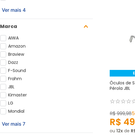
Ver mais 4
Marca
AIWA
Amazon
Braview
Dazz
F-Sound
Frahm
Óculos de 
JBL
Pérola JBL
Kimaster
☆
☆
☆
☆
LG
Mondial
R$
999
,
98
5
R$
49
Ver mais 7
ou
12
de
R