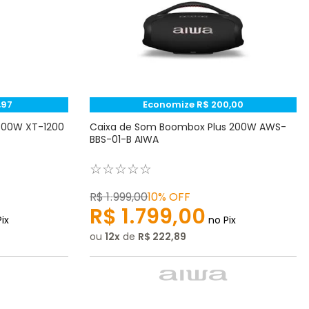
,
97
Economize
R$
200
,
00
1800W XT-1200
Caixa de Som Boombox Plus 200W AWS-
BBS-01-B AIWA
☆
☆
☆
☆
☆
R$
1
.
999
,
00
10%
OFF
R$
1
.
799
,
00
ix
no Pix
ou
12
de
R$
222
,
89