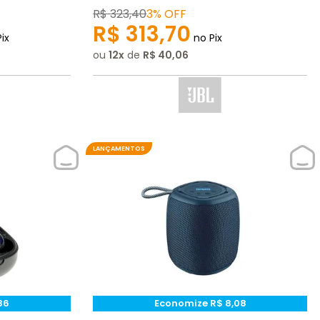
R$
323
,
40
3%
OFF
R$
313
,
70
ix
no Pix
ou
12
de
R$
40
,
06
LANÇAMENTOS
86
Economize
R$
8
,
08