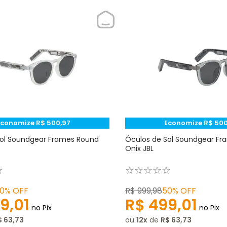
Economize
R$
500
,
97
Economize
R$
50
Sol Soundgear Frames Round
Óculos de Sol Soundgear F
Onix JBL
☆
☆
☆
☆
☆
☆
0%
OFF
R$
999
,
98
50%
OFF
9
,
01
R$
499
,
01
no Pix
no Pix
$
63
,
73
ou
12
de
R$
63
,
73