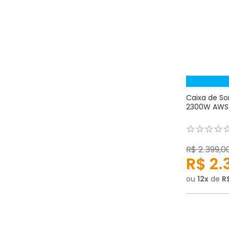
Caixa de S
2300W AWS
☆
☆
☆
☆
R$
2
.
399
,
0
R$
2
.
ou
12
de
R