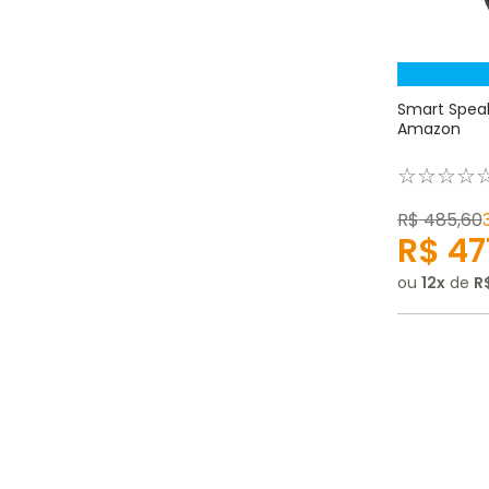
Smart Speak
Amazon
☆
☆
☆
☆
R$
485
,
60
R$
47
ou
12
de
R