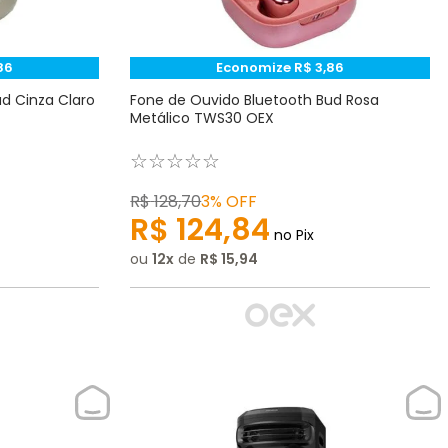
86
Economize
R$
3
,
86
d Cinza Claro
Fone de Ouvido Bluetooth Bud Rosa
Metálico TWS30 OEX
☆
☆
☆
☆
☆
R$
128
,
70
3%
OFF
R$
124
,
84
no Pix
ou
12
de
R$
15
,
94