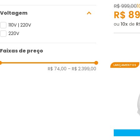
R$
999
,
00
1
R$
8
Voltagem
ou
10
de
R
110V | 220V
220V
Faixas de preço
LANÇAMENTOS
R$ 74,00
–
R$ 2.399,00