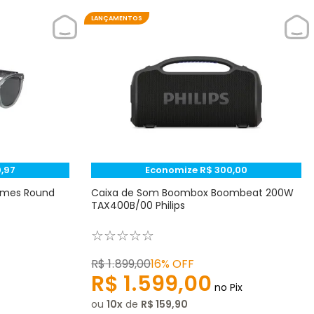
LANÇAMENTOS
0
,
97
Economize
R$
300
,
00
rames Round
Caixa de Som Boombox Boombeat 200W
TAX400B/00 Philips
☆
☆
☆
☆
☆
R$
1
.
899
,
00
16%
OFF
R$
1
.
599
,
00
no Pix
ou
10
de
R$
159
,
90