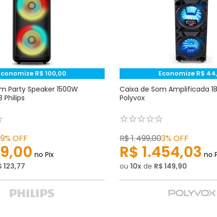
Economize
R$
100
,
00
Economize
R$
44
m Party Speaker 1500W
Caixa de Som Amplificada 
Philips
Polyvox
☆
☆
☆
☆
☆
☆
0
9%
OFF
R$
1
.
499
,
00
3%
OFF
9
,
00
R$
1
.
454
,
03
no Pix
no P
$
123
,
77
ou
10
de
R$
149
,
90