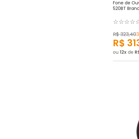
Fone de Ouv
520BT Branc
☆
☆
☆
☆
R$
323
,
40
R$
31
ou
12
de
R