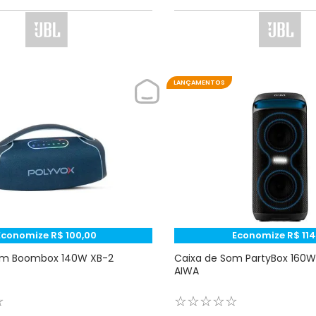
LANÇAMENTOS
Economize
R$
100
,
00
Economize
R$
114
om Boombox 140W XB-2
Caixa de Som PartyBox 160
AIWA
☆
☆
☆
☆
☆
☆