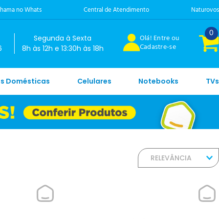
hama no Whats
Central de Atendimento
Naturovos
0
Olá! Entre ou
Segunda à Sexta
Cadastre-se
6
8h às 12h e 13:30h às 18h
es Domésticas
Celulares
Notebooks
TVs
RELEVÂNCIA