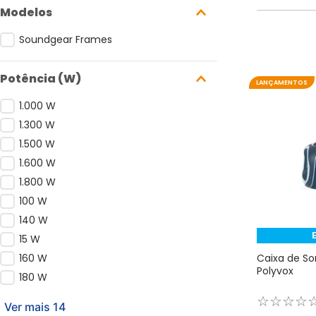
Modelos
Soundgear Frames
Potência (W)
LANÇAMENTOS
1.000 W
1.300 W
1.500 W
1.600 W
1.800 W
100 W
140 W
15 W
160 W
Caixa de S
Polyvox
180 W
☆
☆
☆
☆
Ver mais 14