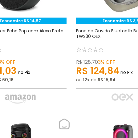
Economize
R$
14
,
57
Economize
R$
3
,
er Echo Pop com Alexa Preto
Fone de Ouvido Bluetooth Bu
TWS30 OEX
☆
☆
☆
☆
☆
☆
3%
OFF
R$
128
,
70
3%
OFF
1
,
03
R$
124
,
84
no Pix
no Pix
$
60
,
16
ou
12
de
R$
15
,
94