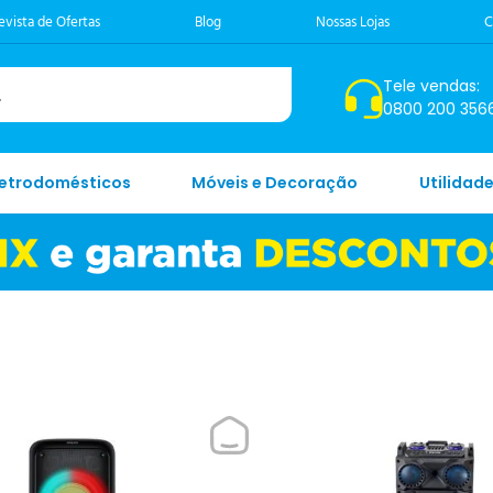
evista de Ofertas
Blog
Nossas Lojas
C
Tele vendas:
0800 200 356
letrodomésticos
Móveis e Decoração
Utilidad