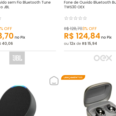
ido sem Fio Bluetooth Tune
Fone de Ouvido Bluetooth Bu
o JBL
TWS30 OEX
☆
☆
☆
☆
☆
☆
3%
OFF
R$
128
,
70
3%
OFF
3
,
70
R$
124
,
84
no Pix
no Pix
$
40
,
06
ou
12
de
R$
15
,
94
LANÇAMENTOS