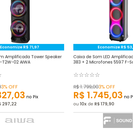
Economize
R$
71
,
97
Economize
R$
53
,
om Amplificada Tower Speaker
Caixa de Som LED Amplifica
-T2W-02 AIWA
383 + 2 Microfones 5597 F-
☆
☆
☆
☆
☆
☆
0
3%
OFF
R$
1
.
799
,
00
3%
OFF
327
,
03
R$
1
.
745
,
03
no Pix
no P
$
297
,
22
ou
10
de
R$
179
,
90