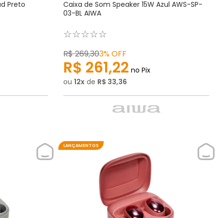
d Preto
Caixa de Som Speaker 15W Azul AWS-SP-
03-BL AIWA
☆
☆
☆
☆
☆
R$
269
,
30
3%
OFF
R$
261
,
22
no Pix
ou
12
de
R$
33
,
36
LANÇAMENTOS