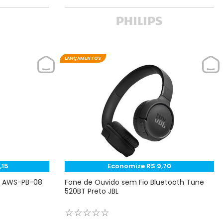
LANÇAMENTOS
,
15
Economize
R$
9
,
70
W AWS-PB-08
Fone de Ouvido sem Fio Bluetooth Tune
520BT Preto JBL
☆
☆
☆
☆
☆