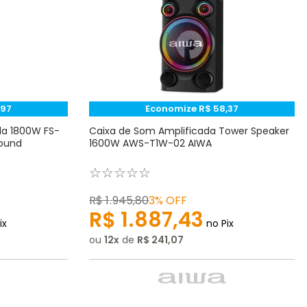
97
Economize
R$
58
,
37
da 1800W FS-
Caixa de Som Amplificada Tower Speaker
Sound
1600W AWS-T1W-02 AIWA
☆
☆
☆
☆
☆
R$
1
.
945
,
80
3%
OFF
R$
1
.
887
,
43
ix
no Pix
ou
12
de
R$
241
,
07