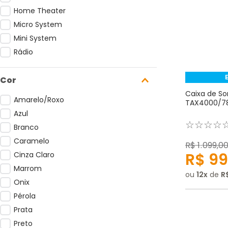
Home Theater
Micro System
Mini System
Rádio
Cor
Caixa de So
Amarelo/Roxo
TAX4000/78 
Azul
☆
☆
☆
☆
Branco
Caramelo
R$
1
.
099
,
0
R$
99
Cinza Claro
Marrom
ou
12
de
R
Onix
Pérola
Prata
Preto