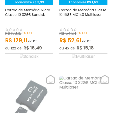
Economize
R$
3
,
99
Economize
R$
1
,
63
Cartão de Memória Micro
Cartão de Memória Classe
Classe 10 32GB Sandisk
10 16GB MC143 Multilaser
☆
☆
☆
☆
☆
☆
☆
☆
☆
☆
R$
133
,
10
3%
OFF
R$
54
,
24
3%
OFF
R$
129
,
11
R$
52
,
61
no Pix
no Pix
R$
16
,
49
R$
15
,
18
ou
12
de
ou
4
de