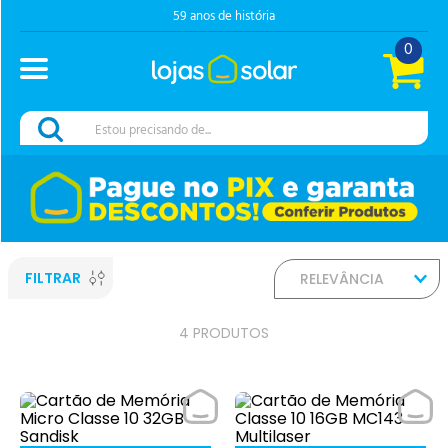
59 anos de história
0
Estou precisando de...
FILTRAR
RELEVÂNCIA
4
PRODUTOS