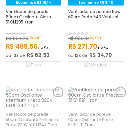
Economize
R$
15
,
14
Economize
R$
8
,
40
Ventilador de parede
Ventilador de parede New
60cm Oscilante Cinza
60cm Preto 543 Ventisol
51.01.1205 Tron
☆
☆
☆
☆
☆
☆
☆
☆
☆
☆
R$
504
,
70
3%
OFF
R$
280
,
10
3%
OFF
R$
489
,
56
R$
271
,
70
no Pix
no Pix
R$
62
,
53
R$
34
,
70
ou
12
de
ou
12
de
Ventilador de parede
Ventilador de parede
50cm Oscilante Premium
60cm Oscilante Preto
Preto 220V 51.01.1247 Tron
51.01.1191 Tron