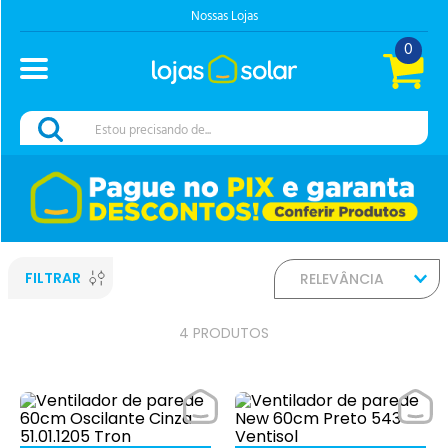
Nossas Lojas
0
Estou precisando de...
FILTRAR
RELEVÂNCIA
4
PRODUTOS