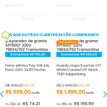
☆
☆
☆
☆
☆
☆
☆
☆
☆
☆
O QUE OUTROS CLIENTES ESTÃO COMPRANDO
LANÇAMENTOS
Economize:
R$
100,00
Economize:
R$
500,00
Forno elétrico Pop Grill 44L
Guarda roupa 6 portas Off
Preto 220V 34313 Fischer
White/Canela/Off White
T580 Kappesberg
R$
699
,
00
R$
2.499
,
00
14% OFF
20% OFF
R$
599
,
00
R$
1.999
,
00
no Pix
no Pix
R$
74
,
21
R$
199
,
90
ou
12
de
ou
10
de