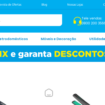
evista de Ofertas
Blog
Nossas Lojas
C
Tele vendas:
0800 200 356
letrodomésticos
Móveis e Decoração
Utilidad