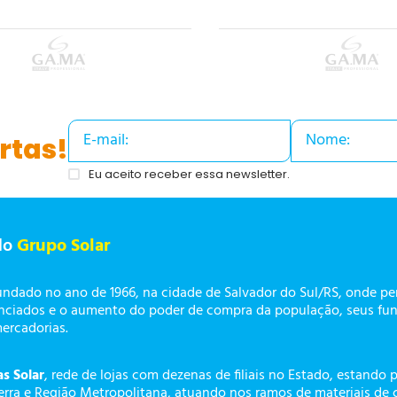
rtas!
Eu aceito receber essa newsletter.
do
Grupo Solar
undado no ano de 1966, na cidade de Salvador do Sul/RS, onde p
enciados e o aumento do poder de compra da população, seus fun
mercadorias.
as Solar
, rede de lojas com dezenas de filiais no Estado, estando 
erra e Região Metropolitana, atuando nos ramos de materiais de 