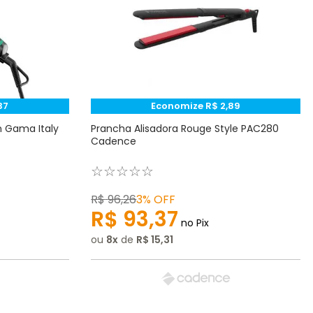
37
Economize
R$
2
,
89
 Gama Italy
Prancha Alisadora Rouge Style PAC280
Cadence
☆
☆
☆
☆
☆
R$
96
,
26
3%
OFF
R$
93
,
37
no Pix
ou
8
de
R$
15
,
31