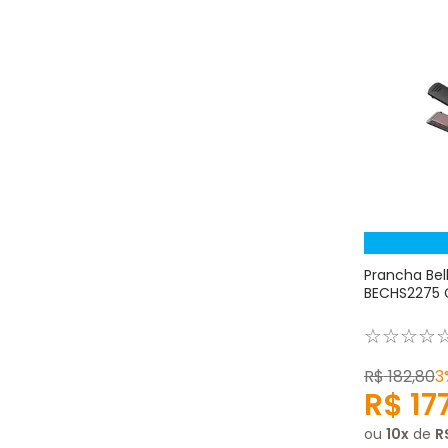
Prancha Bel
BECHS2275 
☆
☆
☆
☆
R$
182
,
80
3
R$
17
ou
10
de
R