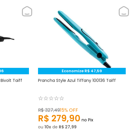
86
Economize
R$
47
,
59
ivolt Taiff
Prancha Style Azul Tiffany 100136 Taiff
☆
☆
☆
☆
☆
R$
327
,
49
15%
OFF
R$
279
,
90
no Pix
ou
10
de
R$
27
,
99