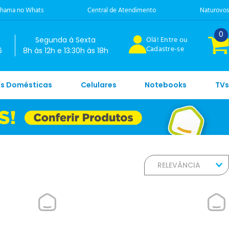
hama no Whats
Central de Atendimento
Naturovos
0
Olá! Entre ou
Segunda à Sexta
Cadastre-se
6
8h às 12h e 13:30h às 18h
es Domésticas
Celulares
Notebooks
TVs
RELEVÂNCIA