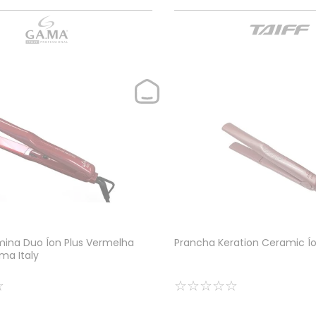
ina Duo Íon Plus Vermelha
Prancha Keration Ceramic Í
ma Italy
☆
☆
☆
☆
☆
☆