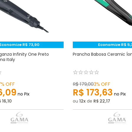
Economize
R$
73
,
90
Economize
R$
5
,
ganza Infinity One Preto
Prancha Babosa Ceramic Íon
a Italy
☆
☆
☆
☆
☆
☆
7%
OFF
R$
179
,
00
3%
OFF
6
,
09
R$
173
,
63
no Pix
no Pix
$
16
,
10
ou
12
de
R$
22
,
17