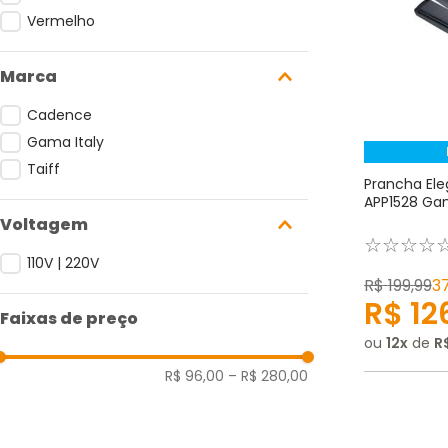
Vermelho
Marca
Cadence
Gama Italy
Taiff
Prancha Ele
APP1528 Gam
Voltagem
☆
☆
☆
☆
110V | 220V
R$
199
,
99
3
R$
12
Faixas de preço
ou
12
de
R
R$ 96,00
–
R$ 280,00