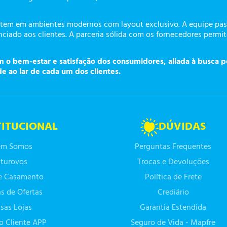
tem em ambientes modernos com layout exclusivo. A equipe pass
ciado aos clientes. A parceria sólida com os fornecedores permi
o bem-estar e satisfação dos consumidores, aliada à busca p
de ao lar de cada um dos clientes.
TITUCIONAL
DÚVIDAS
m Somos
Perguntas Frequentes
turovos
Trocas e Devoluções
de Casamento
Política de Frete
as de Ofertas
Crediário
sas Lojas
Garantia Estendida
do Cliente APP
Seguro de Vida - Mapfre