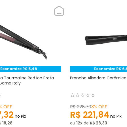
Economize
R$
5
,
48
Economize
R$
6
,
la Tourmaline Red Ion Preta
Prancha Alisadora Cerâmica B
Gama Italy
☆
☆
☆
☆
☆
☆
%
OFF
R$
228
,
70
3%
OFF
7
,
32
R$
221
,
84
no Pix
no Pix
$
18
,
28
ou
12
de
R$
28
,
33