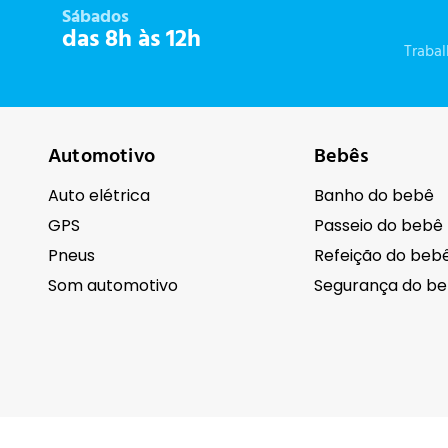
Sábados
das 8h às 12h
Traba
Automotivo
Bebês
Auto elétrica
Banho do bebê
GPS
Passeio do bebê
Pneus
Refeição do beb
Som automotivo
Segurança do b
Cuidados pessoais
Eletrodomésti