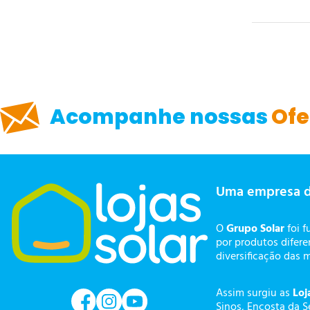
Acompanhe nossas
Ofe
Uma empresa 
O
Grupo Solar
foi f
por produtos difer
diversificação das 
Assim surgiu as
Loj
Sinos, Encosta da S