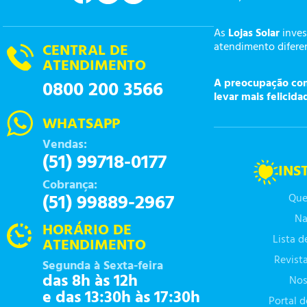
As
Lojas Solar
inves
atendimento diferen
CENTRAL DE
ATENDIMENTO
A preocupação com 
0800 200 3566
levar mais felicida
WHATSAPP
Vendas:
(51) 99718-0177
INS
Cobrança:
(51) 99889-2967
Que
Na
HORÁRIO DE
Lista 
ATENDIMENTO
Revist
Segunda à Sexta-feira
das 8h às 12h
Nos
e das 13:30h às 17:30h
Portal 