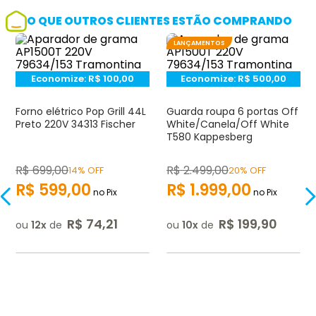
O QUE OUTROS CLIENTES ESTÃO COMPRANDO
LANÇAMENTOS
Economize:
R$
100,00
Economize:
R$
500,00
Forno elétrico Pop Grill 44L
Guarda roupa 6 portas Off
Preto 220V 34313 Fischer
White/Canela/Off White
T580 Kappesberg
R$
699
,
00
R$
2.499
,
00
14% OFF
20% OFF
R$
599
,
00
R$
1.999
,
00
no Pix
no Pix
R$
74
,
21
R$
199
,
90
ou
12
de
ou
10
de