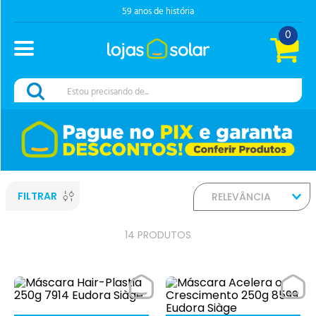
59 anos de história
0
Estou precisando de...
FILTRAR
RELEVÂNCIA
14
PRODUTOS