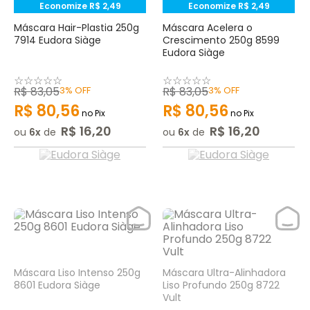
Economize
R$
2
,
49
Economize
R$
2
,
49
Máscara Hair-Plastia 250g
Máscara Acelera o
7914 Eudora Siàge
Crescimento 250g 8599
Eudora Siàge
☆
☆
☆
☆
☆
☆
☆
☆
☆
☆
R$
83
,
05
3%
OFF
R$
83
,
05
3%
OFF
R$
80
,
56
R$
80
,
56
no Pix
no Pix
R$
16
,
20
R$
16
,
20
ou
6
de
ou
6
de
Máscara Liso Intenso 250g
Máscara Ultra-Alinhadora
8601 Eudora Siàge
Liso Profundo 250g 8722
Vult