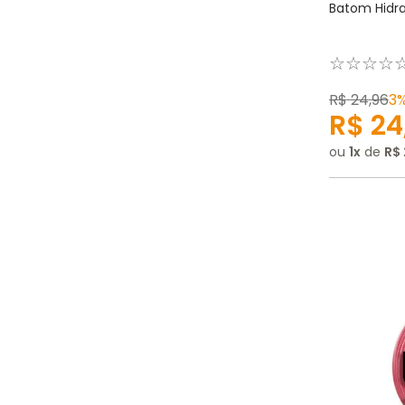
Batom Hidra 
☆
☆
☆
☆
R$
24
,
96
3
R$
24
ou
1
de
R$