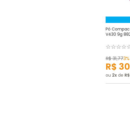
Pó Compacto
V430 9g 882
☆
☆
☆
☆
R$
31
,
77
3%
R$
30
ou
2
de
R$