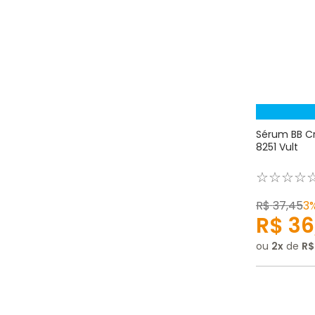
Sérum BB Cr
8251 Vult
☆
☆
☆
☆
R$
37
,
45
3
R$
36
ou
2
de
R$