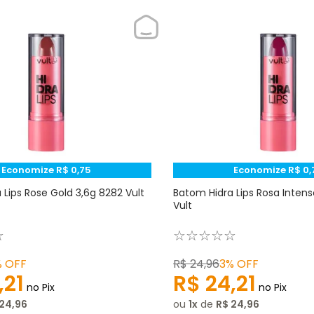
Economize
R$
0
,
75
Economize
R$
0
,
 Lips Rose Gold 3,6g 8282 Vult
Batom Hidra Lips Rosa Inten
Vult
☆
☆
☆
☆
☆
☆
%
OFF
R$
24
,
96
3%
OFF
,
21
R$
24
,
21
no Pix
no Pix
24
,
96
ou
1
de
R$
24
,
96