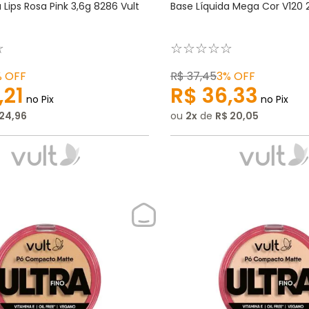
Lips Rosa Pink 3,6g 8286 Vult
Base Líquida Mega Cor V120 2
☆
☆
☆
☆
☆
☆
%
OFF
R$
37
,
45
3%
OFF
,
21
R$
36
,
33
no Pix
no Pix
24
,
96
ou
2
de
R$
20
,
05