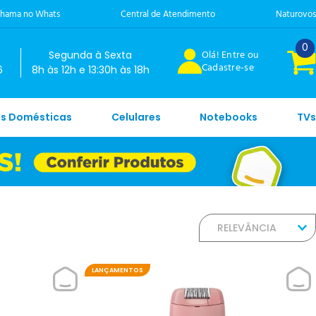
hama no Whats
Central de Atendimento
Naturovos
0
Olá! Entre ou
Segunda à Sexta
Cadastre-se
6
8h às 12h e 13:30h às 18h
es Domésticas
Celulares
Notebooks
TVs
RELEVÂNCIA
LANÇAMENTOS