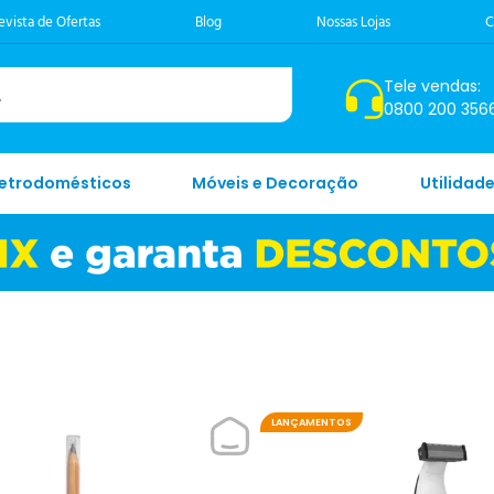
evista de Ofertas
Blog
Nossas Lojas
C
Tele vendas:
0800 200 356
letrodomésticos
Móveis e Decoração
Utilidad
LANÇAMENTOS