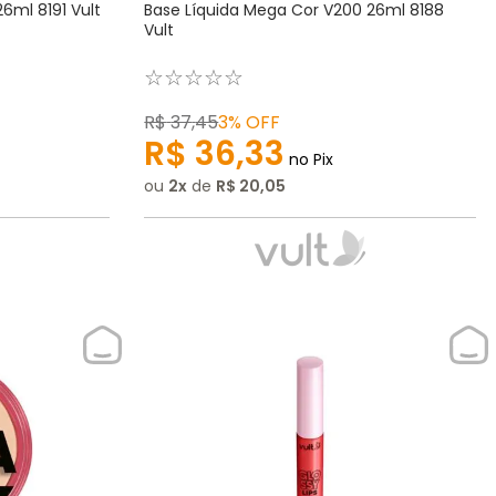
6ml 8191 Vult
Base Líquida Mega Cor V200 26ml 8188
Vult
☆
☆
☆
☆
☆
R$
37
,
45
3%
OFF
R$
36
,
33
no Pix
ou
2
de
R$
20
,
05