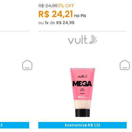
R$
24
,
96
3%
OFF
R$
24
,
21
no Pix
ou
1
de
R$
24
,
96
12
Economize
R$
1
,
12