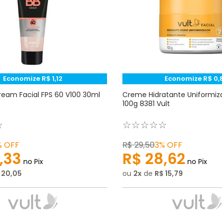
Economize
R$
1
,
12
Economize
R$
0
,
eam Facial FPS 60 V100 30ml
Creme Hidratante Uniformiza
100g 8381 Vult
☆
☆
☆
☆
☆
☆
%
OFF
R$
29
,
50
3%
OFF
,
33
R$
28
,
62
no Pix
no Pix
20
,
05
ou
2
de
R$
15
,
79