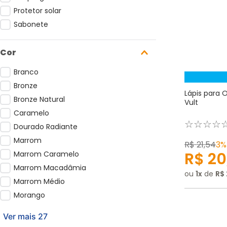
Protetor solar
Sabonete
Cor
Branco
Bronze
Lápis para O
Bronze Natural
Vult
Caramelo
☆
☆
☆
☆
Dourado Radiante
Marrom
R$
21
,
54
3%
R$
20
Marrom Caramelo
Marrom Macadâmia
ou
1
de
R$
Marrom Médio
Morango
Ver mais 27