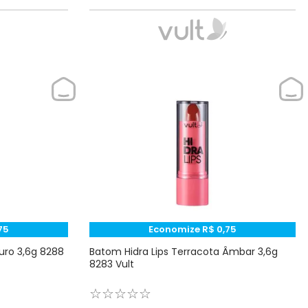
75
Economize
R$
0
,
75
uro 3,6g 8288
Batom Hidra Lips Terracota Âmbar 3,6g
8283 Vult
☆
☆
☆
☆
☆