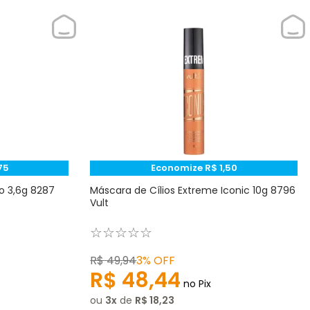
75
Economize
R$
1
,
50
so 3,6g 8287
Máscara de Cílios Extreme Iconic 10g 8796
Vult
☆
☆
☆
☆
☆
R$
49
,
94
3%
OFF
R$
48
,
44
no Pix
ou
3
de
R$
18
,
23