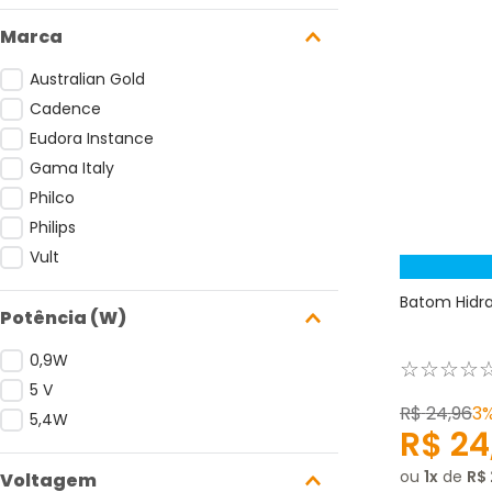
Marca
Australian Gold
Cadence
Eudora Instance
Gama Italy
Philco
Philips
Vult
Batom Hidra
Potência (W)
0,9W
☆
☆
☆
☆
5 V
R$
24
,
96
3
5,4W
R$
24
ou
1
de
R$
Voltagem