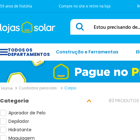
59 anos de história
Compre no site e retire na loja
R
Estou precisando de...
Construção e Ferramentas
E
Cuidados pessoais
Corpo
83
PRODUTOS
Aparador de Pelo
Depilador
Hidratante
Maquiagem