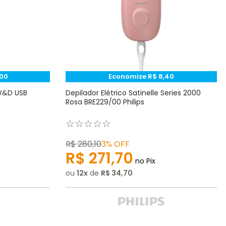
00
Economize
R$
8
,
40
W&D USB
Depilador Elétrico Satinelle Series 2000
Rosa BRE229/00 Philips
☆
☆
☆
☆
☆
R$
280
,
10
3%
OFF
R$
271
,
70
no Pix
ou
12
de
R$
34
,
70