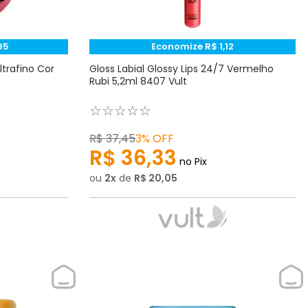
95
Economize
R$
1
,
12
trafino Cor
Gloss Labial Glossy Lips 24/7 Vermelho
Rubi 5,2ml 8407 Vult
☆
☆
☆
☆
☆
R$
37
,
45
3%
OFF
R$
36
,
33
no Pix
ou
2
de
R$
20
,
05