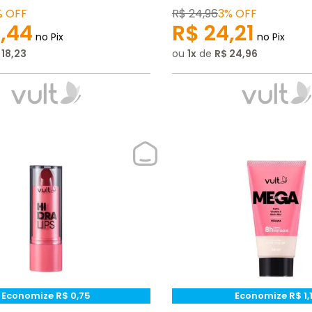
%
OFF
R$
24
,
96
3%
OFF
8
,
44
R$
24
,
21
no Pix
no Pix
18
,
23
ou
1
de
R$
24
,
96
Economize
R$
0
,
75
Economize
R$
1
,