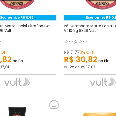
Economize
R$
0
,
95
Economize
R$
0
,
 Matte Facial Ultrafino Cor
Pó Compacto Matte Facial Ul
6 Vult
V410 9g 8828 Vult
☆
☆
☆
☆
☆
☆
OFF
R$
31
,
77
3%
OFF
,
82
R$
30
,
82
no Pix
no Pix
17
,
01
ou
2
de
R$
17
,
01