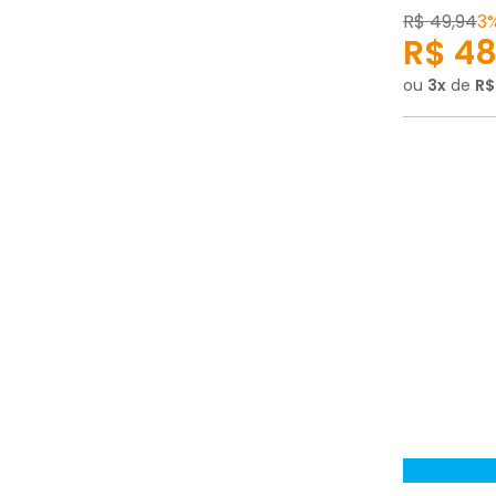
R$
49
,
94
3
R$
4
ou
3
de
R$