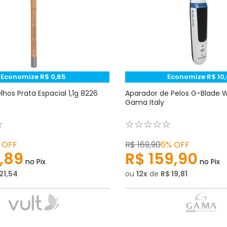
Economize
R$
0
,
65
Economize
R$
10
,
lhos Prata Espacial 1,1g 8226
Aparador de Pelos G-Blade 
Gama Italy
☆
☆
☆
☆
☆
☆
OFF
R$
169
,
90
6%
OFF
,
89
R$
159
,
90
no Pix
no Pix
21
,
54
ou
12
de
R$
19
,
81