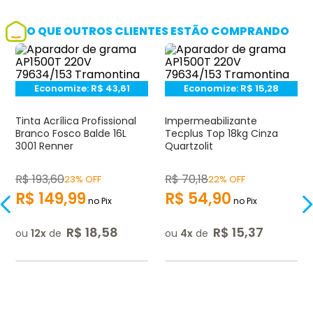
O QUE OUTROS CLIENTES ESTÃO COMPRANDO
Economize:
R$
43,61
Economize:
R$
15,28
Tinta Acrílica Profissional
Impermeabilizante
Branco Fosco Balde 16L
Tecplus Top 18kg Cinza
3001 Renner
Quartzolit
R$
193
,
60
R$
70
,
18
23% OFF
22% OFF
R$
149
,
99
R$
54
,
90
no Pix
no Pix
R$
18
,
58
R$
15
,
37
ou
12
de
ou
4
de