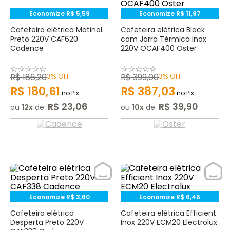
Economize
R$
5
,
59
Economize
R$
11
,
97
Cafeteira elétrica Matinal
Cafeteira elétrica Black
Preto 220V CAF620
com Jarra Térmica Inox
Cadence
220V OCAF400 Oster
☆
☆
☆
☆
☆
☆
☆
☆
☆
☆
R$
186
,
20
3%
OFF
R$
399
,
00
3%
OFF
R$
180
,
61
R$
387
,
03
no Pix
no Pix
R$
23
,
06
R$
39
,
90
ou
12
de
ou
10
de
Economize
R$
3
,
60
Economize
R$
6
,
46
Cafeteira elétrica
Cafeteira elétrica Efficient
Desperta Preto 220V
Inox 220V ECM20 Electrolux