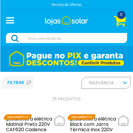
Chama no Whats
0
Estou precisando de...
FILTRAR
RELEVÂNCIA
25
PRODUTOS
LANÇAMENTOS
LANÇAMENTOS