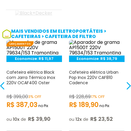
MAIS VENDIDOS EM ELETROPORTÁTEIS >
CAFETEIRAS > CAFETEIRA DE FILTRO
LANÇAMENTOS
Economize:
R$
11,97
Economize:
R$
38,79
Cafeteira elétrica Black
Cafeteira elétrica Urban
com Jarra Térmica Inox
Pop Inox 220V CAF810
220V OCAF400 Oster
Cadence
R$
399
,
00
R$
228
,
69
3% OFF
17% OFF
R$
387
,
03
R$
189
,
90
no Pix
no Pix
R$
39
,
90
R$
23
,
52
ou
10
de
ou
12
de