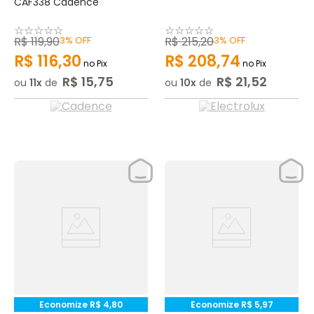
CAF338 Cadence
☆
☆
☆
☆
☆
☆
☆
☆
☆
☆
R$
119
,
90
3%
OFF
R$
215
,
20
3%
OFF
R$
116
,
30
R$
208
,
74
no Pix
no Pix
R$
15
,
75
R$
21
,
52
ou
11
de
ou
10
de
Economize
R$
4
,
80
Economize
R$
5
,
97