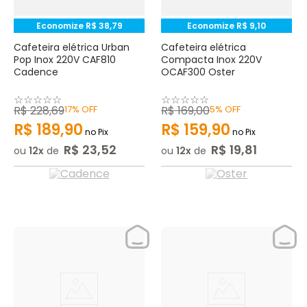
Economize
R$
38
,
79
Economize
R$
9
,
10
Cafeteira elétrica Urban
Cafeteira elétrica
Pop Inox 220V CAF810
Compacta Inox 220V
Cadence
OCAF300 Oster
☆
☆
☆
☆
☆
☆
☆
☆
☆
☆
R$
228
,
69
17%
OFF
R$
169
,
00
5%
OFF
R$
189
,
90
R$
159
,
90
no Pix
no Pix
R$
23
,
52
R$
19
,
81
ou
12
de
ou
12
de