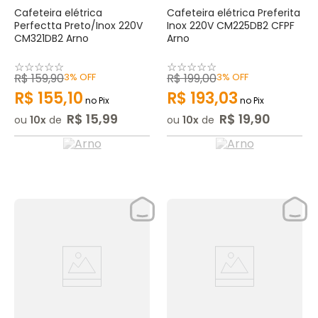
Cafeteira elétrica
Cafeteira elétrica Preferita
Perfectta Preto/Inox 220V
Inox 220V CM225DB2 CFPF
CM321DB2 Arno
Arno
☆
☆
☆
☆
☆
☆
☆
☆
☆
☆
R$
159
,
90
3%
OFF
R$
199
,
00
3%
OFF
R$
155
,
10
R$
193
,
03
no Pix
no Pix
R$
15
,
99
R$
19
,
90
ou
10
de
ou
10
de