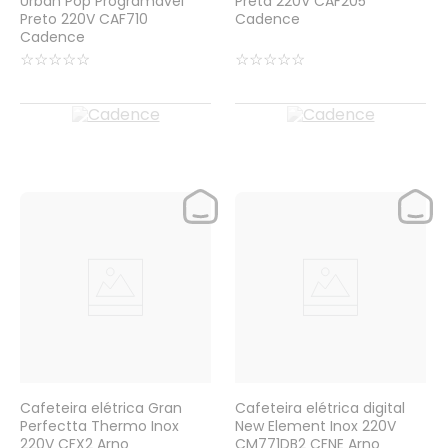
Urban Pop Programável
Preta 220V CAF205
Preto 220V CAF710
Cadence
Cadence
☆
☆
☆
☆
☆
☆
☆
☆
☆
☆
Cafeteira elétrica Gran
Cafeteira elétrica digital
Perfectta Thermo Inox
New Element Inox 220V
220V CFX2 Arno
CM771DB2 CFNE Arno