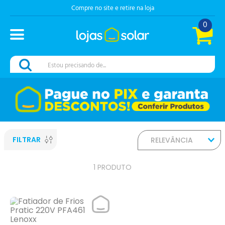
Compre no site e retire na loja
0
Estou precisando de...
FILTRAR
RELEVÂNCIA
1
PRODUTO