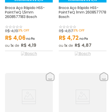
Broca Aço Rápido HSS-
Broca Aço Rápido HSS-
PointTeQ 1,5mm
PointTeQ 1mm 2608577178
2608577183 Bosch
Bosch
☆
☆
☆
☆
☆
☆
☆
☆
☆
☆
R$
4
,
19
3%
OFF
R$
4
,
87
3%
OFF
R$
4
,
06
R$
4
,
72
no Pix
no Pix
R$
4
,
19
R$
4
,
87
ou
1
de
ou
1
de