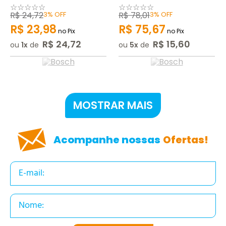
☆
☆
☆
☆
☆
☆
☆
☆
☆
☆
R$
24
,
72
3%
OFF
R$
78
,
01
3%
OFF
R$
23
,
98
R$
75
,
67
no Pix
no Pix
R$
24
,
72
R$
15
,
60
ou
1
de
ou
5
de
MOSTRAR MAIS
Acompanhe nossas
Ofertas!