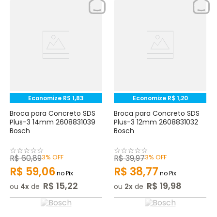
Economize
R$
1
,
83
Economize
R$
1
,
20
Broca para Concreto SDS
Broca para Concreto SDS
Plus-3 14mm 2608831039
Plus-3 12mm 2608831032
Bosch
Bosch
☆
☆
☆
☆
☆
☆
☆
☆
☆
☆
R$
60
,
89
3%
OFF
R$
39
,
97
3%
OFF
R$
59
,
06
R$
38
,
77
no Pix
no Pix
R$
15
,
22
R$
19
,
98
ou
4
de
ou
2
de