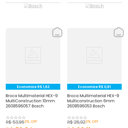
Economize
R$
1
,
62
Economize
R$
0
,
81
Broca Multimaterial HEX-9
Broca Multimaterial HEX-9
MultiConstruction 10mm
Multiconstruction 6mm
2608596057 Bosch
2608596053 Bosch
☆
☆
☆
☆
☆
☆
☆
☆
☆
☆
R$
53
,
96
3%
OFF
R$
26
,
92
3%
OFF