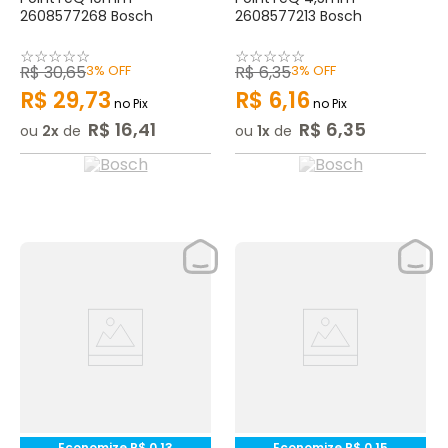
2608577268 Bosch
2608577213 Bosch
☆
☆
☆
☆
☆
☆
☆
☆
☆
☆
R$
30
,
65
3%
OFF
R$
6
,
35
3%
OFF
R$
29
,
73
R$
6
,
16
no Pix
no Pix
R$
16
,
41
R$
6
,
35
ou
2
de
ou
1
de
Economize
R$
0
,
13
Economize
R$
0
,
15