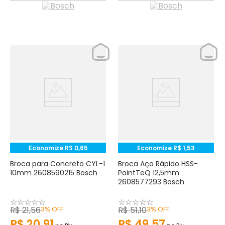
Economize
R$
0
,
65
Economize
R$
1
,
53
Broca para Concreto CYL-1
Broca Aço Rápido HSS-
10mm 2608590215 Bosch
PointTeQ 12,5mm
2608577293 Bosch
☆
☆
☆
☆
☆
☆
☆
☆
☆
☆
R$
21
,
56
3%
OFF
R$
51
,
10
3%
OFF
R$
20
,
91
R$
49
,
57