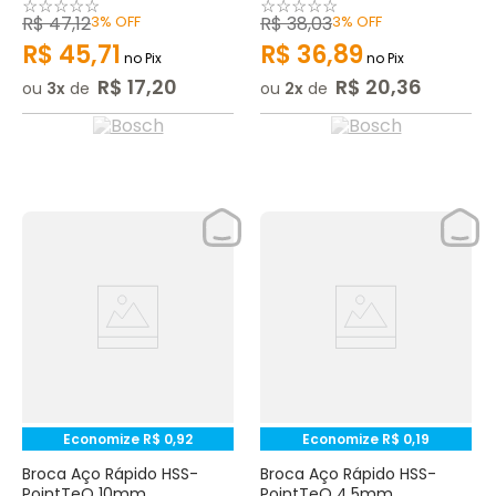
☆
☆
☆
☆
☆
☆
☆
☆
☆
☆
R$
47
,
12
3%
OFF
R$
38
,
03
3%
OFF
R$
45
,
71
R$
36
,
89
no Pix
no Pix
R$
17
,
20
R$
20
,
36
ou
3
de
ou
2
de
Economize
R$
0
,
92
Economize
R$
0
,
19
Broca Aço Rápido HSS-
Broca Aço Rápido HSS-
PointTeQ 10mm
PointTeQ 4,5mm