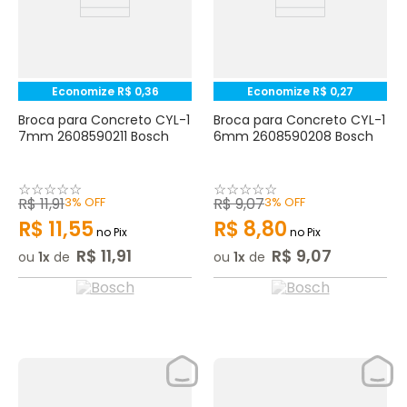
Economize
R$
0
,
36
Economize
R$
0
,
27
Broca para Concreto CYL-1
Broca para Concreto CYL-1
7mm 2608590211 Bosch
6mm 2608590208 Bosch
☆
☆
☆
☆
☆
☆
☆
☆
☆
☆
R$
11
,
91
3%
OFF
R$
9
,
07
3%
OFF
R$
11
,
55
R$
8
,
80
no Pix
no Pix
R$
11
,
91
R$
9
,
07
ou
1
de
ou
1
de