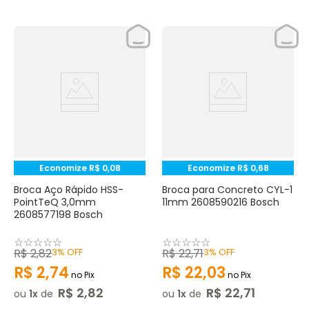
Economize
R$
0
,
08
Economize
R$
0
,
68
Broca Aço Rápido HSS-
Broca para Concreto CYL-1
PointTeQ 3,0mm
11mm 2608590216 Bosch
2608577198 Bosch
☆
☆
☆
☆
☆
☆
☆
☆
☆
☆
R$
2
,
82
3%
OFF
R$
22
,
71
3%
OFF
R$
2
,
74
R$
22
,
03
no Pix
no Pix
R$
2
,
82
R$
22
,
71
ou
1
de
ou
1
de