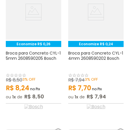
Economize
R$
0
,
26
Economize
R$
0
,
24
Broca para Concreto CYL-1
Broca para Concreto CYL-1
5mm 2608590205 Bosch
4mm 2608590202 Bosch
☆
☆
☆
☆
☆
☆
☆
☆
☆
☆
R$
8
,
50
3%
OFF
R$
7
,
94
3%
OFF
R$
8
,
24
R$
7
,
70
no Pix
no Pix
R$
8
,
50
R$
7
,
94
ou
1
de
ou
1
de