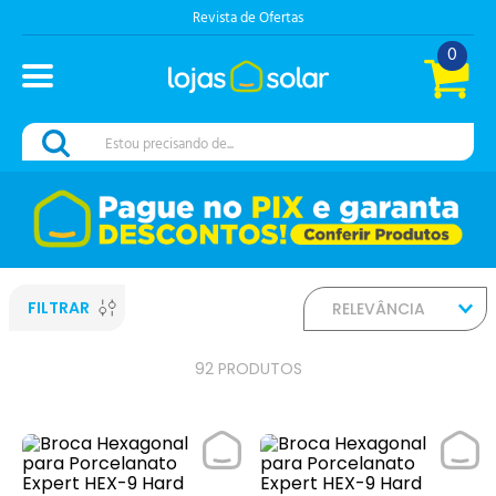
Revista de Ofertas
0
Estou precisando de...
FILTRAR
RELEVÂNCIA
92
PRODUTOS