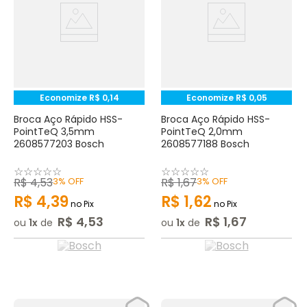
Economize
R$
0
,
14
Economize
R$
0
,
05
Broca Aço Rápido HSS-
Broca Aço Rápido HSS-
PointTeQ 3,5mm
PointTeQ 2,0mm
2608577203 Bosch
2608577188 Bosch
☆
☆
☆
☆
☆
☆
☆
☆
☆
☆
R$
4
,
53
3%
OFF
R$
1
,
67
3%
OFF
R$
4
,
39
R$
1
,
62
no Pix
no Pix
R$
4
,
53
R$
1
,
67
ou
1
de
ou
1
de