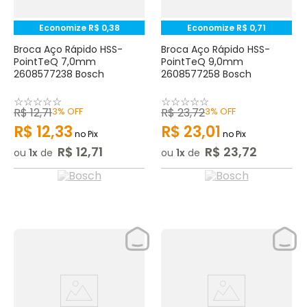
Economize
R$
0
,
38
Economize
R$
0
,
71
Broca Aço Rápido HSS-
Broca Aço Rápido HSS-
PointTeQ 7,0mm
PointTeQ 9,0mm
2608577238 Bosch
2608577258 Bosch
☆
☆
☆
☆
☆
☆
☆
☆
☆
☆
R$
12
,
71
3%
OFF
R$
23
,
72
3%
OFF
R$
12
,
33
R$
23
,
01
no Pix
no Pix
R$
12
,
71
R$
23
,
72
ou
1
de
ou
1
de