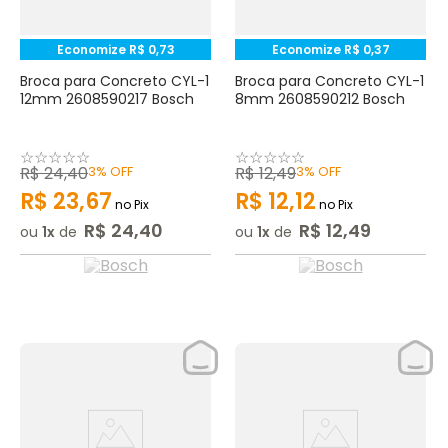
Economize
R$
0
,
73
Economize
R$
0
,
37
Broca para Concreto CYL-1
Broca para Concreto CYL-1
12mm 2608590217 Bosch
8mm 2608590212 Bosch
☆
☆
☆
☆
☆
☆
☆
☆
☆
☆
R$
24
,
40
3%
OFF
R$
12
,
49
3%
OFF
R$
23
,
67
R$
12
,
12
no Pix
no Pix
R$
24
,
40
R$
12
,
49
ou
1
de
ou
1
de