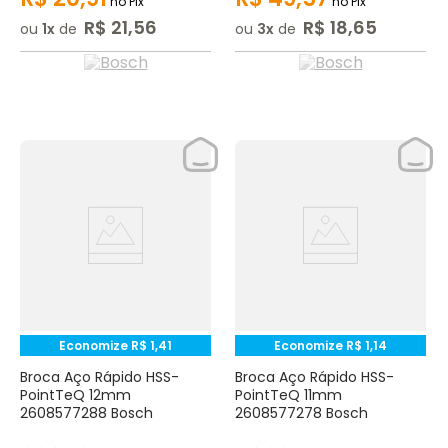
no Pix
no Pix
R$
21
,
56
R$
18
,
65
ou
1
de
ou
3
de
Economize
R$
1
,
41
Economize
R$
1
,
14
Broca Aço Rápido HSS-
Broca Aço Rápido HSS-
PointTeQ 12mm
PointTeQ 11mm
2608577288 Bosch
2608577278 Bosch