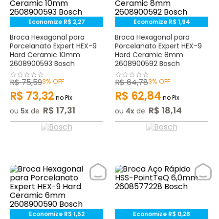
Economize
R$
2
,
27
Economize
R$
1
,
94
Broca Hexagonal para
Broca Hexagonal para
Porcelanato Expert HEX-9
Porcelanato Expert HEX-9
Hard Ceramic 10mm
Hard Ceramic 8mm
2608900593 Bosch
2608900592 Bosch
☆
☆
☆
☆
☆
☆
☆
☆
☆
☆
R$
75
,
59
3%
OFF
R$
64
,
78
3%
OFF
R$
73
,
32
R$
62
,
84
no Pix
no Pix
R$
17
,
31
R$
18
,
14
ou
5
de
ou
4
de
Economize
R$
1
,
52
Economize
R$
0
,
28