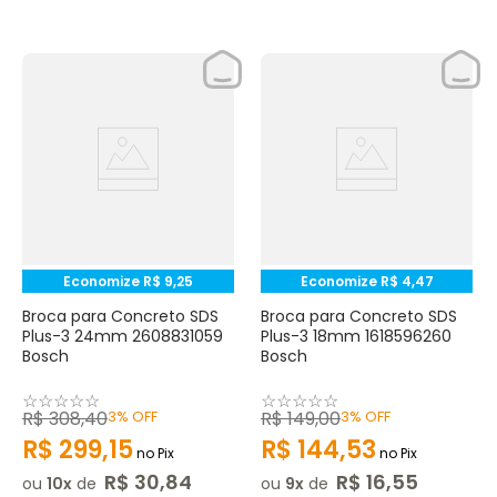
Economize
R$
9
,
25
Economize
R$
4
,
47
Broca para Concreto SDS
Broca para Concreto SDS
Plus-3 24mm 2608831059
Plus-3 18mm 1618596260
Bosch
Bosch
☆
☆
☆
☆
☆
☆
☆
☆
☆
☆
R$
308
,
40
3%
OFF
R$
149
,
00
3%
OFF
R$
299
,
15
R$
144
,
53
no Pix
no Pix
R$
30
,
84
R$
16
,
55
ou
10
de
ou
9
de