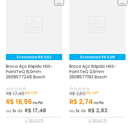
Economize
R$
0
,
52
Economize
R$
0
,
08
Broca Aço Rápido HSS-
Broca Aço Rápido HSS-
PointTeQ 8,0mm
PointTeQ 2,5mm
2608577248 Bosch
2608577193 Bosch
☆
☆
☆
☆
☆
☆
☆
☆
☆
☆
R$
17
,
48
3%
OFF
R$
2
,
82
3%
OFF
R$
16
,
96
R$
2
,
74
no Pix
no Pix
R$
17
,
48
R$
2
,
82
ou
1
de
ou
1
de