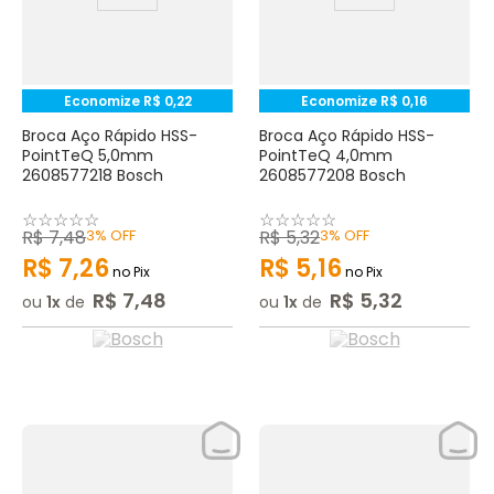
Economize
R$
0
,
22
Economize
R$
0
,
16
Broca Aço Rápido HSS-
Broca Aço Rápido HSS-
PointTeQ 5,0mm
PointTeQ 4,0mm
2608577218 Bosch
2608577208 Bosch
☆
☆
☆
☆
☆
☆
☆
☆
☆
☆
R$
7
,
48
3%
OFF
R$
5
,
32
3%
OFF
R$
7
,
26
R$
5
,
16
no Pix
no Pix
R$
7
,
48
R$
5
,
32
ou
1
de
ou
1
de