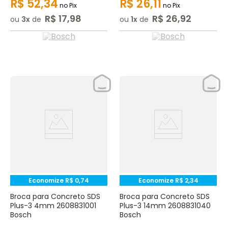
R$
52
,
34
R$
26
,
11
no Pix
no Pix
R$
17
,
98
R$
26
,
92
ou
3
de
ou
1
de
Economize
R$
0
,
74
Economize
R$
2
,
34
Broca para Concreto SDS
Broca para Concreto SDS
Plus-3 4mm 2608831001
Plus-3 14mm 2608831040
Bosch
Bosch