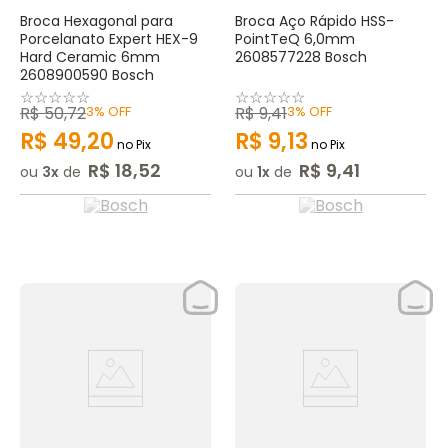
Broca Hexagonal para
Broca Aço Rápido HSS-
Porcelanato Expert HEX-9
PointTeQ 6,0mm
Hard Ceramic 6mm
2608577228 Bosch
2608900590 Bosch
☆
☆
☆
☆
☆
☆
☆
☆
☆
☆
R$
50
,
72
3%
OFF
R$
9
,
41
3%
OFF
R$
49
,
20
R$
9
,
13
no Pix
no Pix
R$
18
,
52
R$
9
,
41
ou
3
de
ou
1
de