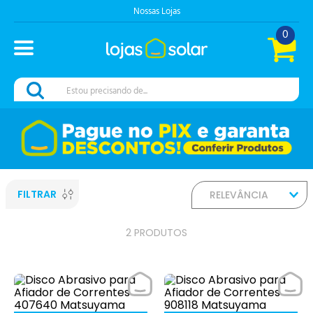
Nossas Lojas
0
Estou precisando de...
FILTRAR
RELEVÂNCIA
2
PRODUTOS