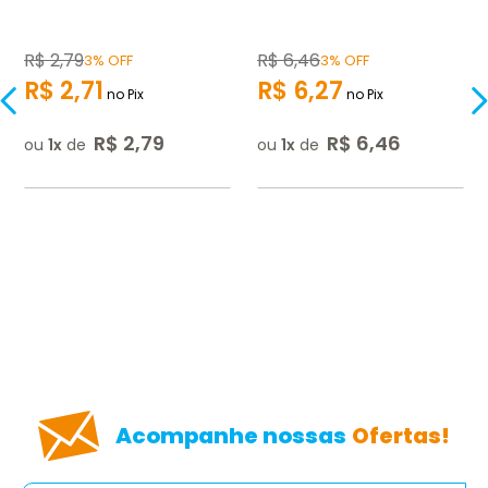
R$
2
,
79
R$
6
,
46
3% OFF
3% OFF
R$
2
,
71
R$
6
,
27
no Pix
no Pix
R$
2
,
79
R$
6
,
46
ou
1
de
ou
1
de
Acompanhe nossas
Ofertas!