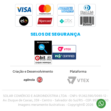
SELOS DE SEGURANÇA
Criação e Desenvolvimento
Plataforma
SOLAR COMÉRCIO E AGROINDÚSTRIA LTDA - CNPJ: 91.362.590/0065-12 -
Av. Duque de Caxias, 359 - Centro - Salvador do Sul/RS - CEP: 95750-000
Imagens meramente ilustrativas - Copyright© 2026