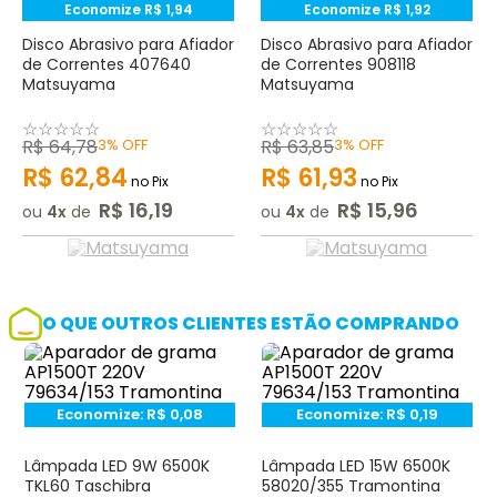
Economize
R$
1
,
94
Economize
R$
1
,
92
Disco Abrasivo para Afiador
Disco Abrasivo para Afiador
de Correntes 407640
de Correntes 908118
Matsuyama
Matsuyama
☆
☆
☆
☆
☆
☆
☆
☆
☆
☆
R$
64
,
78
3%
OFF
R$
63
,
85
3%
OFF
R$
62
,
84
R$
61
,
93
no Pix
no Pix
R$
16
,
19
R$
15
,
96
ou
4
de
ou
4
de
O QUE OUTROS CLIENTES ESTÃO COMPRANDO
Economize:
R$
0,08
Economize:
R$
0,19
Lâmpada LED 9W 6500K
Lâmpada LED 15W 6500K
TKL60 Taschibra
58020/355 Tramontina