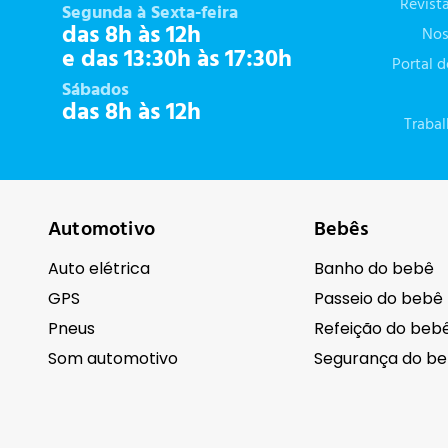
Revist
Segunda à Sexta-feira
das 8h às 12h
Nos
e das 13:30h às 17:30h
Portal 
Sábados
das 8h às 12h
Traba
Automotivo
Bebês
Auto elétrica
Banho do bebê
GPS
Passeio do bebê
Pneus
Refeição do beb
Som automotivo
Segurança do b