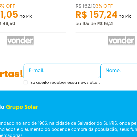
3%
OFF
R$
162
,
10
3%
OFF
1
,
05
R$
157
,
24
no Pix
no Pix
$
46
,
50
ou
10
de
R$
16
,
21
rtas!
Eu aceito receber essa newsletter.
do
Grupo Solar
undado no ano de 1966, na cidade de Salvador do Sul/RS, onde p
enciados e o aumento do poder de compra da população, seus fun
mercadorias.