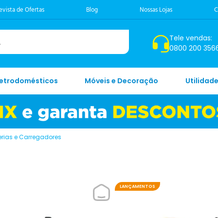
evista de Ofertas
Blog
Nossas Lojas
C
Tele vendas:
0800 200 356
letrodomésticos
Móveis e Decoração
Utilidad
erias e Carregadores
LANÇAMENTOS