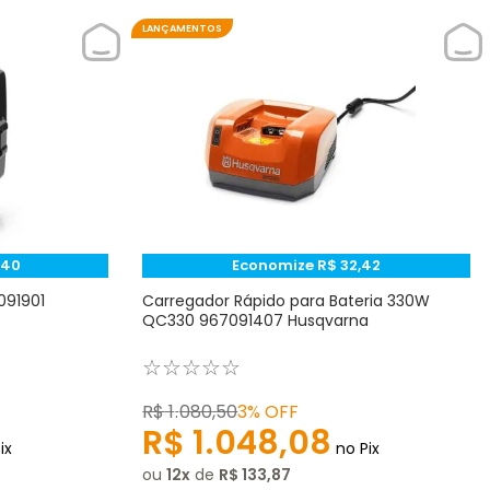
LANÇAMENTOS
40
Economize
R$
32
,
42
091901
Carregador Rápido para Bateria 330W
QC330 967091407 Husqvarna
☆
☆
☆
☆
☆
R$
1
.
080
,
50
3%
OFF
R$
1
.
048
,
08
ix
no Pix
ou
12
de
R$
133
,
87