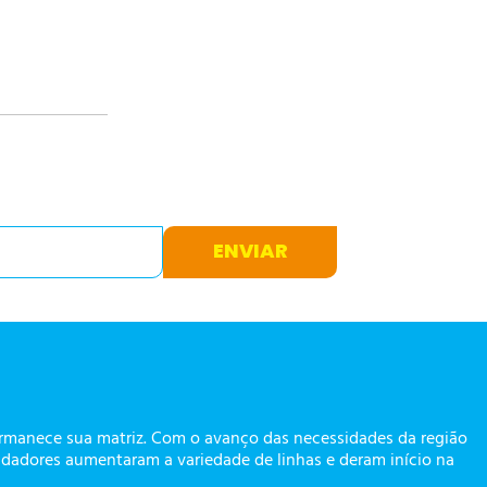
ENVIAR
ermanece sua matriz. Com o avanço das necessidades da região
dadores aumentaram a variedade de linhas e deram início na