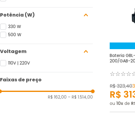
Potência (W)
330 W
500 W
Voltagem
Bateria GB
200/GAB-20
110V | 220V
☆
☆
☆
☆
Faixas de preço
R$
323
,
40
R$
31
R$ 162,00
–
R$ 1.514,00
ou
10
de
R