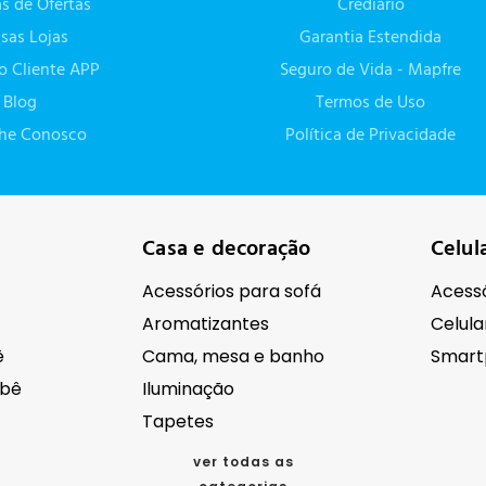
as de Ofertas
Crediário
sas Lojas
Garantia Estendida
do Cliente APP
Seguro de Vida - Mapfre
Blog
Termos de Uso
lhe Conosco
Política de Privacidade
Casa e decoração
Celul
Acessórios para sofá
Acessó
Aromatizantes
Celula
ê
Cama, mesa e banho
Smart
ebê
Iluminação
Tapetes
ver todas as