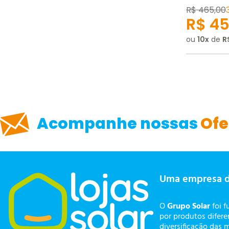
R$
465
,
00
R$
45
ou
10
de
R
Acompanhe nossas
Ofe
Uma empresa 
O
Grupo Solar
foi f
por produtos difer
diversificação das 