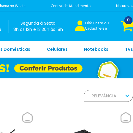
hama no Whats
Central de Atendimento
Naturovos
0
Olá! Entre ou
Segunda à Sexta
Cadastre-se
6
8h às 12h e 13:30h às 18h
es Domésticas
Celulares
Notebooks
TVs
RELEVÂNCIA