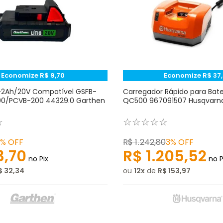
Economize
R$
9
,
70
Economize
R$
37
,
L-2Ah/20V Compatível GSFB-
Carregador Rápido para Bat
0/PCVB-200 44329.0 Garthen
QC500 967091507 Husqvarn
☆
☆
☆
☆
☆
☆
3%
OFF
R$
1
.
242
,
80
3%
OFF
3
,
70
R$
1
.
205
,
52
no Pix
no P
$
32
,
34
ou
12
de
R$
153
,
97