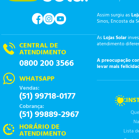
Assim surgiu as
Loj
Sinos, Encosta da S
As
Lojas Solar
inves
atendimento diferen
CENTRAL DE
ATENDIMENTO
A preocupação com 
0800 200 3566
levar mais felicida
WHATSAPP
Vendas:
(51) 99718-0177
INS
Cobrança:
(51) 99889-2967
Que
Na
HORÁRIO DE
Lista 
ATENDIMENTO