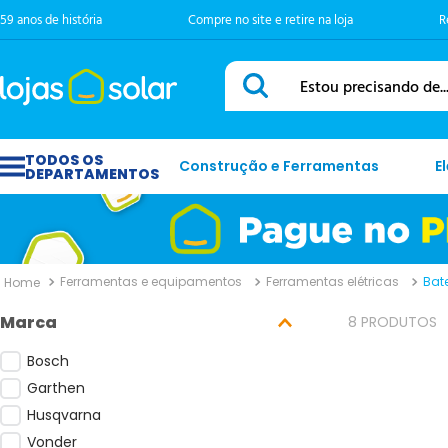
59 anos de história
Compre no site e retire na loja
R
Estou precisando de...
Construção e Ferramentas
E
Ferramentas e equipamentos
Ferramentas elétricas
Bat
Marca
8
PRODUTOS
Bosch
Garthen
Husqvarna
Vonder