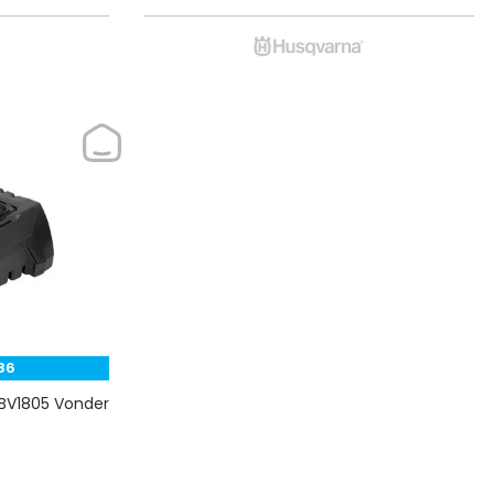
86
CBV1805 Vonder