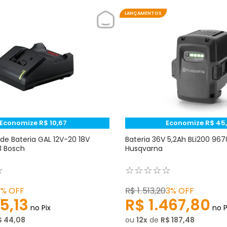
LANÇAMENTOS
Economize
R$
10
,
67
Economize
R$
45
,
de Bateria GAL 12V-20 18V
Bateria 36V 5,2Ah BLi200 967
 Bosch
Husqvarna
☆
☆
☆
☆
☆
☆
3%
OFF
R$
1
.
513
,
20
3%
OFF
5
,
13
R$
1
.
467
,
80
no Pix
no P
$
44
,
08
ou
12
de
R$
187
,
48