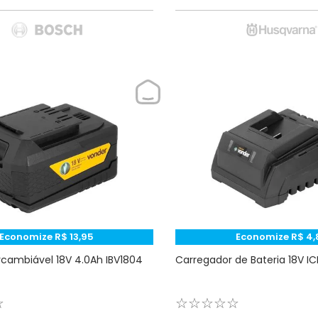
Economize
R$
13
,
95
Economize
R$
4
,
ercambiável 18V 4.0Ah IBV1804
Carregador de Bateria 18V I
☆
☆
☆
☆
☆
☆