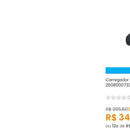
Carregador 
2608000733
☆
☆
☆
☆
R$
355
,
80
R$
34
ou
12
de
R