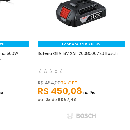
28
Economize
R$
13
,
92
eria 500W
Bateria GBA 18V 2Ah 2608000726 Bosch
a
☆
☆
☆
☆
☆
R$
464
,
00
3%
OFF
R$
450
,
08
ix
no Pix
ou
12
de
R$
57
,
48