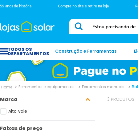
59 anos de história
Compre no site e retire na loja
R
Estou precisando de...
Construção e Ferramentas
E
Ferramentas e equipamentos
Ferramentas manuais
Ba
Marca
3
PRODUTOS
Alto Vale
Faixas de preço