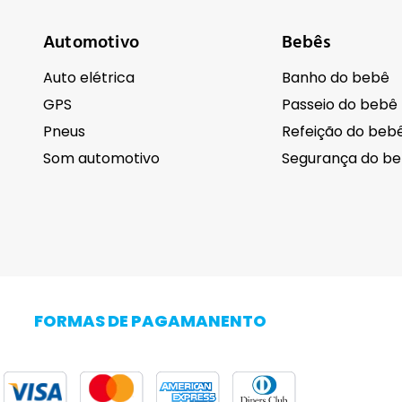
Automotivo
Bebês
Auto elétrica
Banho do bebê
GPS
Passeio do bebê
Pneus
Refeição do beb
Som automotivo
Segurança do b
Cuidados pessoais
Eletrodomésti
Barba
FORMAS DE PAGAMANENTO
Cabelo
Adega Climatiza
Corpo
Centrífuga de r
Higiene
Cervejeira