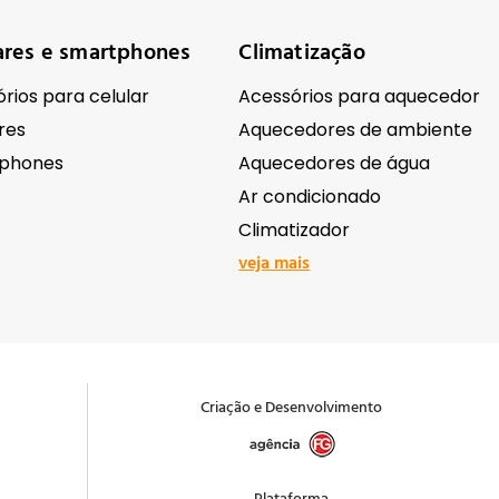
ares e smartphones
Climatização
rios para celular
Acessórios para aquecedor
res
Aquecedores de ambiente
phones
Aquecedores de água
Ar condicionado
Climatizador
veja mais
ônicos
Ferramentas e equipame
Antenas e receptores de sinal
Abrasivos e lixas
Criação e Desenvolvimento
ação Comercial
Acessórios para ferramentas
as e Filmadoras
Andaimes e cavaletes
 e acessórios
Bombas e motobombas