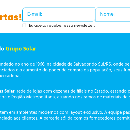
rtas!
Eu aceito receber essa newsletter.
do
Grupo Solar
undado no ano de 1966, na cidade de Salvador do Sul/RS, onde p
enciados e o aumento do poder de compra da população, seus fun
mercadorias.
as Solar
, rede de lojas com dezenas de filiais no Estado, estando 
erra e Região Metropolitana, atuando nos ramos de materiais de 
tem em ambientes modernos com layout exclusivo. A equipe pass
ciado aos clientes. A parceria sólida com os fornecedores permi