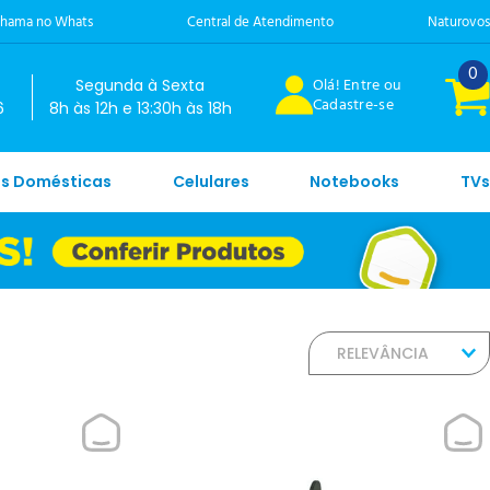
hama no Whats
Central de Atendimento
Naturovos
0
Olá! Entre ou
Segunda à Sexta
Cadastre-se
6
8h às 12h e 13:30h às 18h
es Domésticas
Celulares
Notebooks
TVs
RELEVÂNCIA