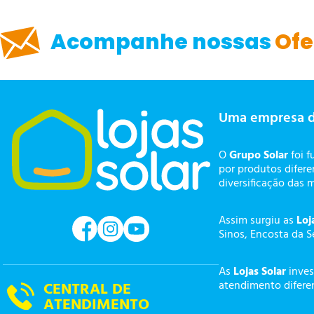
Acompanhe nossas
Ofe
Uma empresa 
O
Grupo Solar
foi f
por produtos difer
diversificação das 
Assim surgiu as
Loj
Sinos, Encosta da S
As
Lojas Solar
inves
atendimento diferen
CENTRAL DE
ATENDIMENTO