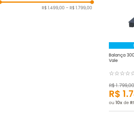
R$ 1.499,00
–
R$ 1.799,00
Balança 300
Vale
☆
☆
☆
☆
R$
1
.
799
,
0
R$
1
.
7
ou
10
de
R