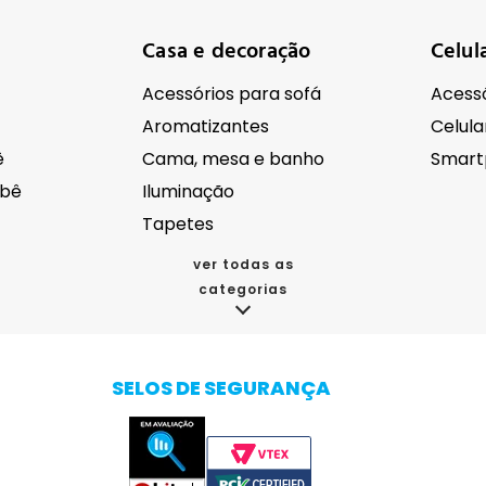
Casa e decoração
Celul
Acessórios para sofá
Acessó
Aromatizantes
Celula
ê
Cama, mesa e banho
Smart
ebê
Iluminação
Tapetes
ver todas as
categorias
cos
Eletroportáteis
Eletr
Acessórios para eletrodomésticos
Aspirador de pó
SELOS DE SEGURANÇA
da
Batedeira
Autom
oupas
Bebedouro e purificador de água
Câmer
Cafeteiras
Drones