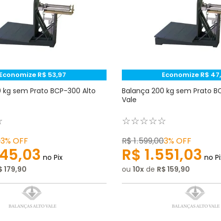
Economize
R$
53
,
97
Economize
R$
47
 kg sem Prato BCP-300 Alto
Balança 200 kg sem Prato B
Vale
☆
☆
☆
☆
☆
☆
0
3%
OFF
R$
1
.
599
,
00
3%
OFF
45
,
03
R$
1
.
551
,
03
no Pix
no Pi
$
179
,
90
ou
10
de
R$
159
,
90