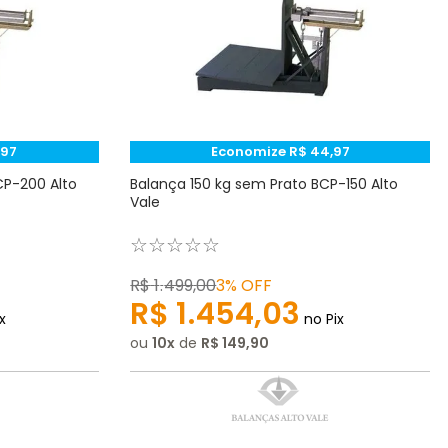
,
97
Economize
R$
44
,
97
CP-200 Alto
Balança 150 kg sem Prato BCP-150 Alto
Vale
☆
☆
☆
☆
☆
R$
1
.
499
,
00
3%
OFF
R$
1
.
454
,
03
x
no Pix
ou
10
de
R$
149
,
90