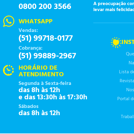
A preocupação com 
0800 200 3566
levar mais felicida
WHATSAPP
Vendas:
(51) 99718-0177
INS
Cobrança:
(51) 99889-2967
Que
Na
HORÁRIO DE
Lista 
ATENDIMENTO
Revist
Segunda à Sexta-feira
das 8h às 12h
Nos
e das 13:30h às 17:30h
Portal 
Sábados
das 8h às 12h
Traba