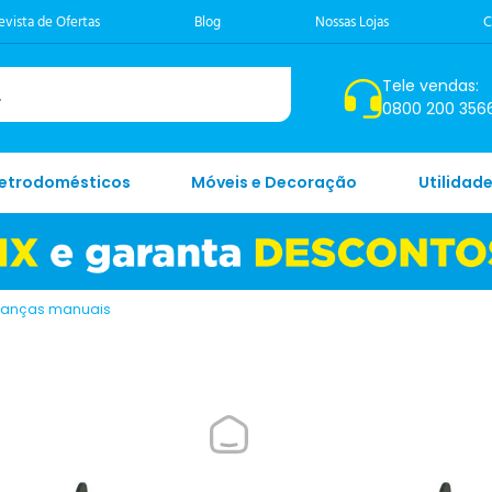
evista de Ofertas
Blog
Nossas Lojas
C
Tele vendas:
0800 200 356
letrodomésticos
Móveis e Decoração
Utilidad
lanças manuais