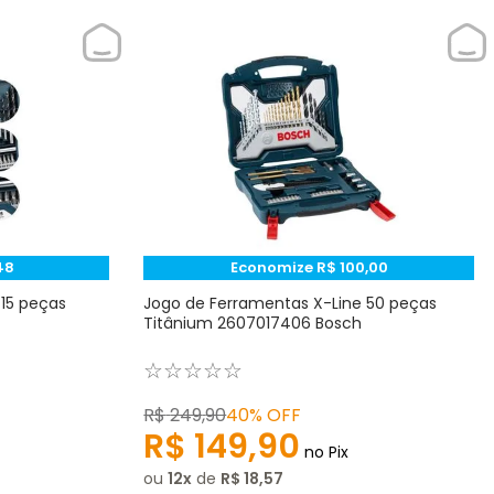
48
Economize
R$
100
,
00
 15 peças
Jogo de Ferramentas X-Line 50 peças
Titânium 2607017406 Bosch
☆
☆
☆
☆
☆
R$
249
,
90
40%
OFF
R$
149
,
90
no Pix
ou
12
de
R$
18
,
57