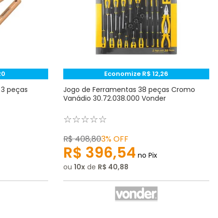
20
Economize
R$
12
,
26
 3 peças
Jogo de Ferramentas 38 peças Cromo
Vanádio 30.72.038.000 Vonder
☆
☆
☆
☆
☆
R$
408
,
80
3%
OFF
R$
396
,
54
no Pix
ou
10
de
R$
40
,
88