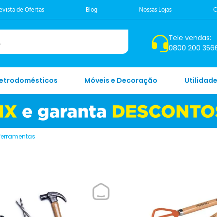
evista de Ofertas
Blog
Nossas Lojas
C
Tele vendas:
0800 200 356
letrodomésticos
Móveis e Decoração
Utilidad
 ferramentas