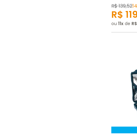
R$
139
,
52
1
R$
11
ou
11
de
R$