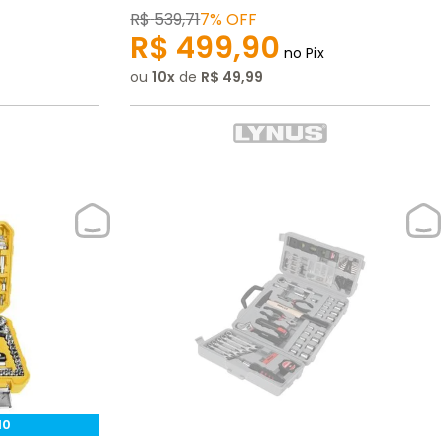
R$
539
,
71
7%
OFF
R$
499
,
90
no Pix
ou
10
de
R$
49
,
99
10