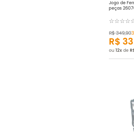
Jogo de Fer
peças 2607
☆
☆
☆
☆
R$
349
,
90
R$
33
ou
12
de
R