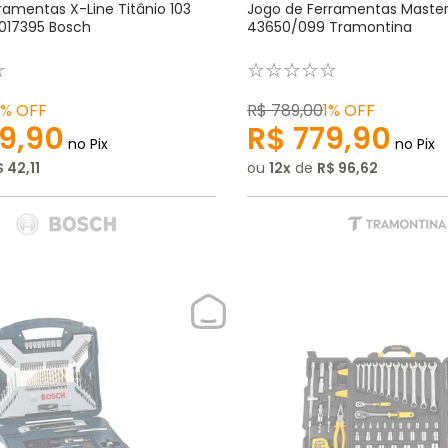
ramentas X-Line Titânio 103
Jogo de Ferramentas Maste
017395 Bosch
43650/099 Tramontina
☆
☆
☆
☆
☆
☆
3%
OFF
R$
789
,
00
1%
OFF
9
,
90
R$
779
,
90
no Pix
no Pix
$
42
,
11
ou
12
de
R$
96
,
62