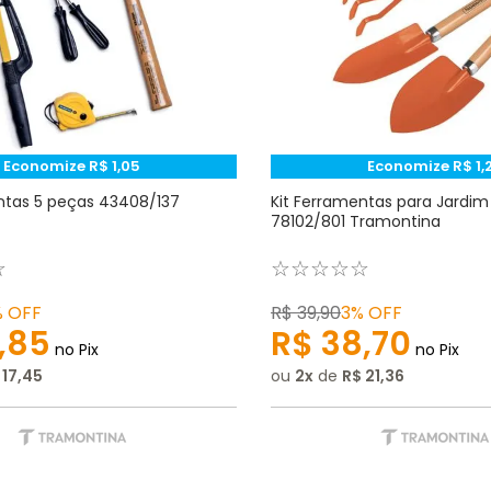
Economize
R$
1
,
05
Economize
R$
1
,
ntas 5 peças 43408/137
Kit Ferramentas para Jardim
78102/801 Tramontina
☆
☆
☆
☆
☆
☆
%
OFF
R$
39
,
90
3%
OFF
,
85
R$
38
,
70
no Pix
no Pix
17
,
45
ou
2
de
R$
21
,
36