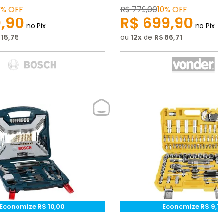
4%
OFF
R$
779
,
00
10%
OFF
9
,
90
R$
699
,
90
no Pix
no Pix
15
,
75
ou
12
de
R$
86
,
71
Economize
R$
10
,
00
Economize
R$
9
,