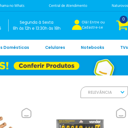
hama no Whats
Central de Atendimento
Naturovos
0
Olá! Entre ou
Segunda à Sexta
Cadastre-se
6
8h às 12h e 13:30h às 18h
es Domésticas
Celulares
Notebooks
TVs
RELEVÂNCIA