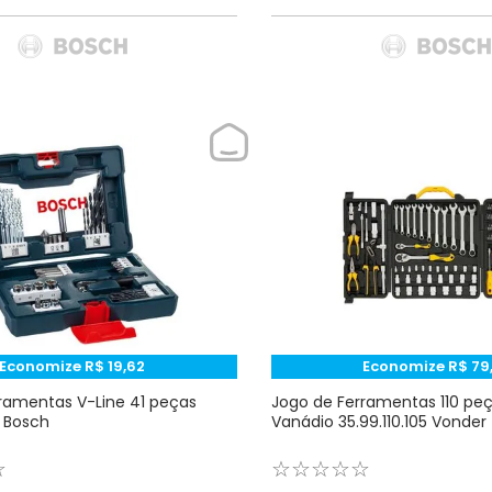
Economize
R$
19
,
62
Economize
R$
79
ramentas V-Line 41 peças
Jogo de Ferramentas 110 p
 Bosch
Vanádio 35.99.110.105 Vonder
☆
☆
☆
☆
☆
☆