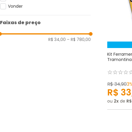
Vonder
Faixas de preço
R$ 34,00
–
R$ 780,00
Kit Ferrame
Tramontina
☆
☆
☆
☆
R$
34
,
90
3
R$
33
ou
2
de
R$