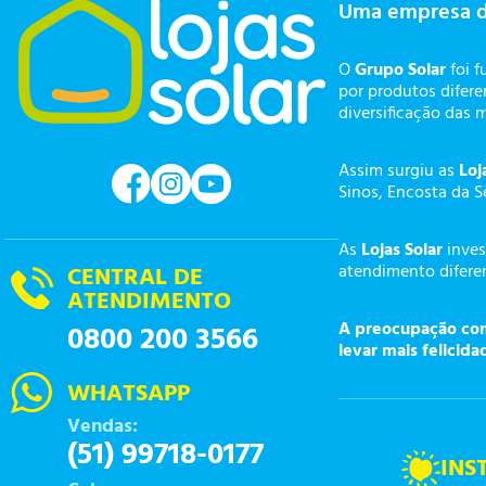
Uma empresa 
O
Grupo Solar
foi f
por produtos difer
diversificação das 
Assim surgiu as
Loj
Sinos, Encosta da S
As
Lojas Solar
inves
atendimento diferen
CENTRAL DE
ATENDIMENTO
A preocupação com 
0800 200 3566
levar mais felicida
WHATSAPP
Vendas:
(51) 99718-0177
INS