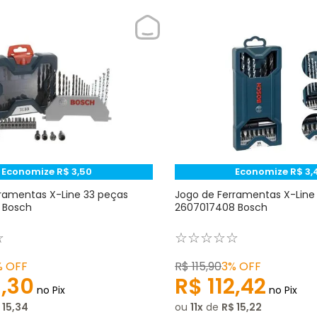
Economize
R$
3
,
50
Economize
R$
3
,
ramentas X-Line 33 peças
Jogo de Ferramentas X-Line
 Bosch
2607017408 Bosch
☆
☆
☆
☆
☆
☆
%
OFF
R$
115
,
90
3%
OFF
3
,
30
R$
112
,
42
no Pix
no Pix
15
,
34
ou
11
de
R$
15
,
22