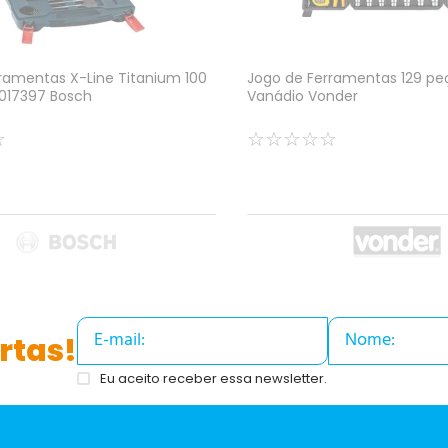
ramentas X-Line Titanium 100
Jogo de Ferramentas 129 p
017397 Bosch
Vanádio Vonder
☆
☆
☆
☆
☆
☆
rtas!
Eu aceito receber essa newsletter.