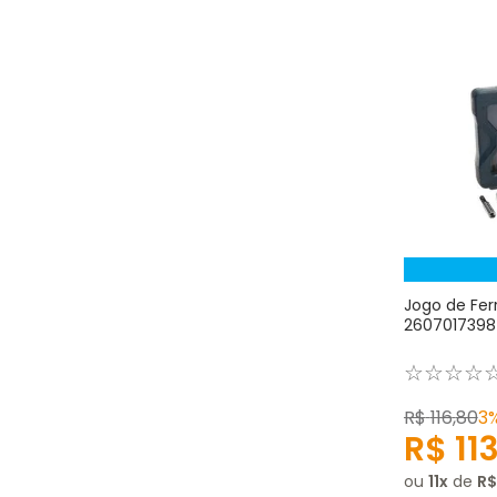
Jogo de Fer
2607017398
☆
☆
☆
☆
R$
116
,
80
3
R$
11
ou
11
de
R$