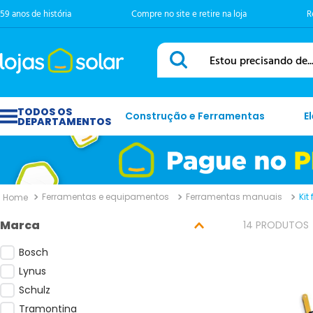
59 anos de história
Compre no site e retire na loja
R
Estou precisando de...
Construção e Ferramentas
E
Ferramentas e equipamentos
Ferramentas manuais
Kit
Marca
14
PRODUTOS
Bosch
Lynus
Schulz
Tramontina