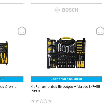
,
10
Economize
R$
39
,
81
eças Cromo
Kit Ferramentas 115 peças + Maleta LKF-116
Lynus
☆
☆
☆
☆
☆