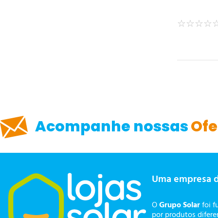
☆
☆
☆
☆
Acompanhe nossas
Ofe
Uma empresa 
O
Grupo Solar
foi f
por produtos difer