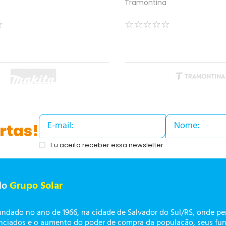
Tramontina
☆
☆
☆
☆
☆
☆
rtas!
Eu aceito receber essa newsletter.
do
Grupo Solar
undado no ano de 1966, na cidade de Salvador do Sul/RS, onde p
enciados e o aumento do poder de compra da população, seus fun