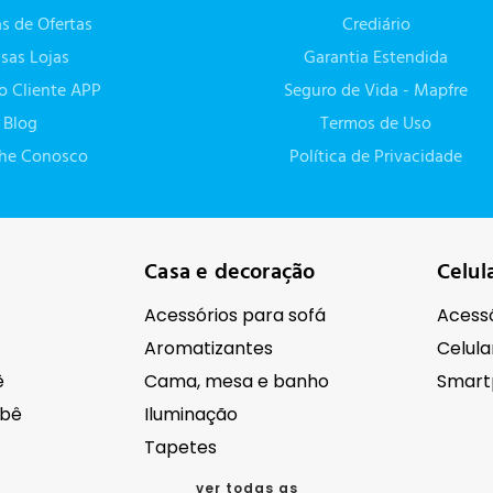
as de Ofertas
Crediário
sas Lojas
Garantia Estendida
do Cliente APP
Seguro de Vida - Mapfre
Blog
Termos de Uso
lhe Conosco
Política de Privacidade
Casa e decoração
Celul
Acessórios para sofá
Acessó
Aromatizantes
Celula
ê
Cama, mesa e banho
Smart
ebê
Iluminação
Tapetes
ver todas as