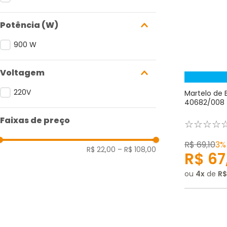
Potência (W)
900 W
Voltagem
220V
Martelo de 
40682/008 
Faixas de preço
☆
☆
☆
☆
R$
69
,
10
3%
R$ 22,00
–
R$ 108,00
R$
67
ou
4
de
R$