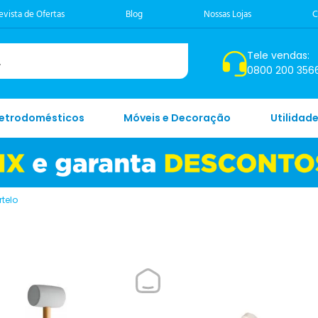
evista de Ofertas
Blog
Nossas Lojas
C
Tele vendas:
0800 200 356
letrodomésticos
Móveis e Decoração
Utilidad
telo