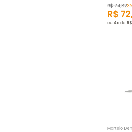
R$
74
,
82
3
R$
72
ou
4
de
R$
Martelo De