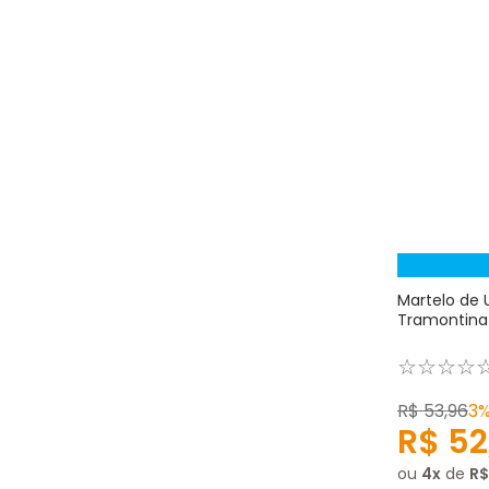
Martelo de
Tramontina
☆
☆
☆
☆
R$
53
,
96
3
R$
52
ou
4
de
R$