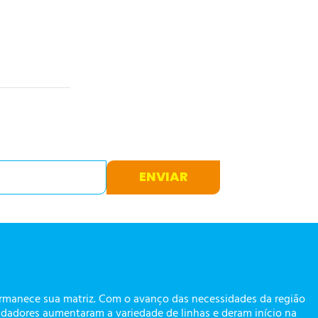
ENVIAR
ermanece sua matriz. Com o avanço das necessidades da região
dadores aumentaram a variedade de linhas e deram início na