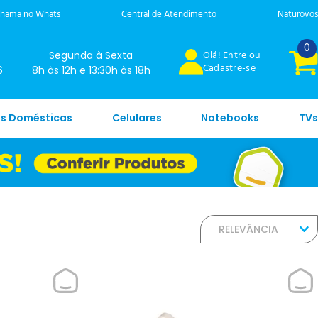
hama no Whats
Central de Atendimento
Naturovos
0
Olá! Entre ou
Segunda à Sexta
Cadastre-se
6
8h às 12h e 13:30h às 18h
es Domésticas
Celulares
Notebooks
TVs
RELEVÂNCIA