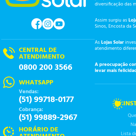
diversificação das 
Assim surgiu as
Loj
Sinos, Encosta da S
As
Lojas Solar
inves
atendimento diferen
CENTRAL DE
ATENDIMENTO
A preocupação com 
0800 200 3566
levar mais felicida
WHATSAPP
Vendas:
(51) 99718-0177
INS
Cobrança:
(51) 99889-2967
Que
Na
HORÁRIO DE
Lista 