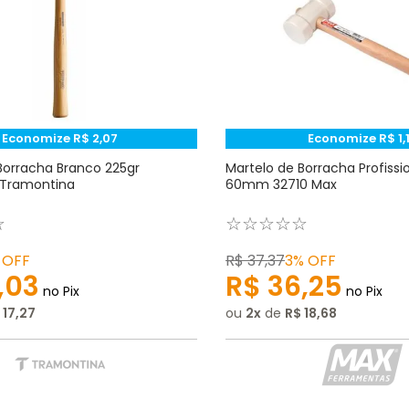
Economize
R$
2
,
07
Economize
R$
1
,
Borracha Branco 225gr
Martelo de Borracha Profissi
Tramontina
60mm 32710 Max
☆
☆
☆
☆
☆
☆
OFF
R$
37
,
37
3%
OFF
,
03
R$
36
,
25
no Pix
no Pix
17
,
27
ou
2
de
R$
18
,
68