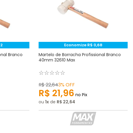
12
Economize
R$
0
,
68
onal Branco
Martelo de Borracha Profissional Branco
40mm 32610 Max
☆
☆
☆
☆
☆
R$
22
,
64
3%
OFF
R$
21
,
96
no Pix
ou
1
de
R$
22
,
64