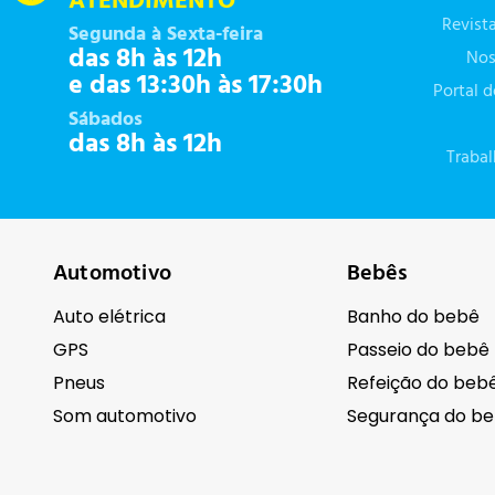
ATENDIMENTO
Revist
Segunda à Sexta-feira
das 8h às 12h
Nos
e das 13:30h às 17:30h
Portal 
Sábados
das 8h às 12h
Traba
Automotivo
Bebês
Auto elétrica
Banho do bebê
GPS
Passeio do bebê
Pneus
Refeição do beb
Som automotivo
Segurança do b