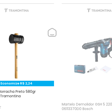
Economize
R$
2
,
24
Borracha Preto 580gr
Tramontina
Martelo Demolidor GSH 5 22
☆
06113370D0 Bosch