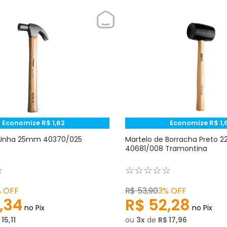
Economize
R$
1
,
62
Economize
R$
1
,
 Unha 25mm 40370/025
Martelo de Borracha Preto 2
40681/008 Tramontina
☆
☆
☆
☆
☆
☆
%
OFF
R$
53
,
90
3%
OFF
,
34
R$
52
,
28
no Pix
no Pix
15
,
11
ou
3
de
R$
17
,
96