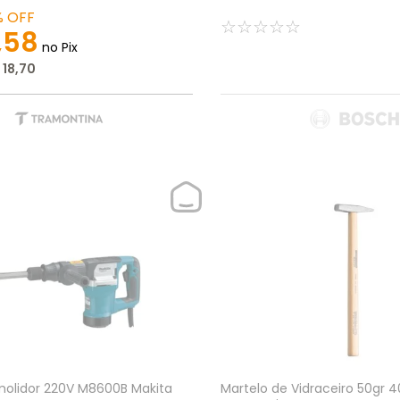
%
OFF
☆
☆
☆
☆
☆
,
58
no Pix
18
,
70
molidor 220V M8600B Makita
Martelo de Vidraceiro 50gr 