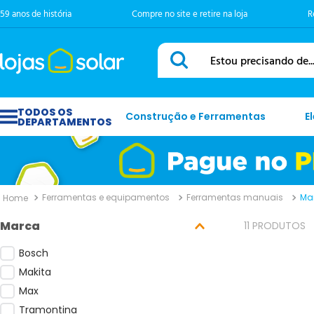
59 anos de história
Compre no site e retire na loja
R
Estou precisando de...
Construção e Ferramentas
E
Ferramentas e equipamentos
Ferramentas manuais
Mar
Marca
11
PRODUTOS
Bosch
Makita
Max
Tramontina