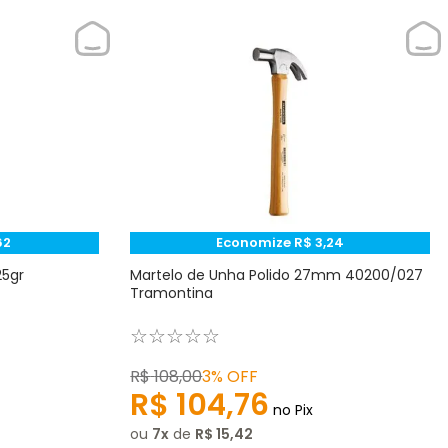
62
Economize
R$
3
,
24
25gr
Martelo de Unha Polido 27mm 40200/027
Tramontina
☆
☆
☆
☆
☆
R$
108
,
00
3%
OFF
R$
104
,
76
no Pix
ou
7
de
R$
15
,
42